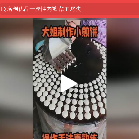
解锁各地夏日限定体验
视频丨中国东方电气集团原党组副书记、董事宋致远
四川宜宾市珙县发生3.4级地震
台风白海豚闭眼浙江上海处于危险半圆
白海豚将正面袭击贯穿浙江
香港宏福苑火灾或由烟头引起
中国父女泰国骑摩托车坠崖1死1伤
浙江台州《告全体市民书》
网约车司机充电时猝死保险拒赔
周末打虎 宋致远被查
郑丽文：台湾从来没有“独立”过