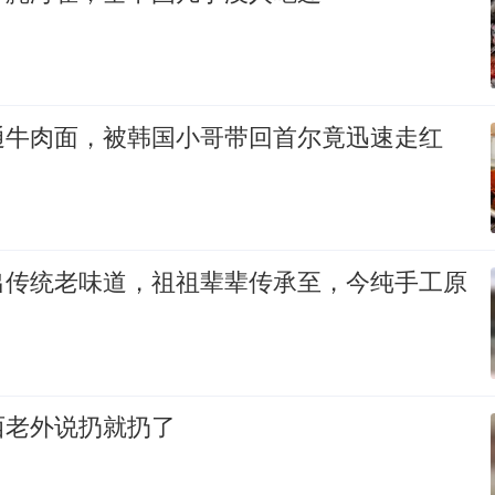
通牛肉面，被韩国小哥带回首尔竟迅速走红
出传统老味道，祖祖辈辈传承至，今纯手工原
西老外说扔就扔了