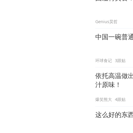
Genius昊哲
中国一碗普
环球食记
3跟贴
依托高温做
汁原味！
爆笑熊大
4跟贴
这么好的东