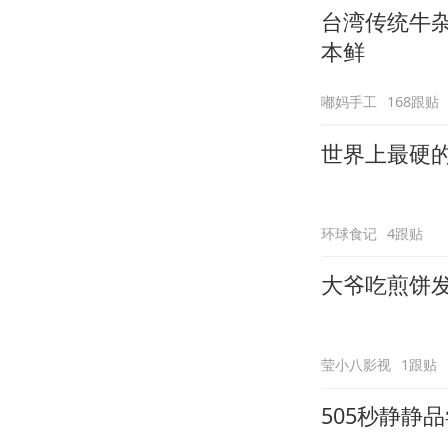
台湾传统牛
本鲜
嘟妈手工
168跟贴
世界上最硬
环球食记
4跟贴
大爷吃煎饼
莹小八影视
1跟贴
505秒静静