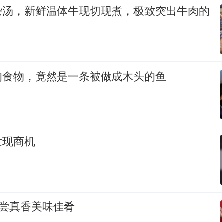
杂汤，新鲜温体牛现切现煮，极致突出牛肉的
的食物，竟然是一条被做成木头的鱼
发现商机
品尝真香美味佳肴