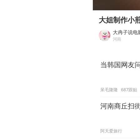
00:00
Play
大姐制作小
大冉子说电
河南
当韩国网友问
呆毛隆隆
687跟贴
河南商丘扫
阿天爱旅行