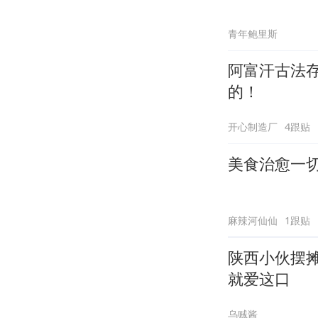
青年鲍里斯
阿富汗古法
的！
开心制造厂
4跟贴
美食治愈一
麻辣河仙仙
1跟贴
陕西小伙摆摊
就爱这口
乌贼酱