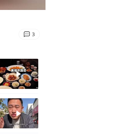
00:18
Enter
fullscreen
3