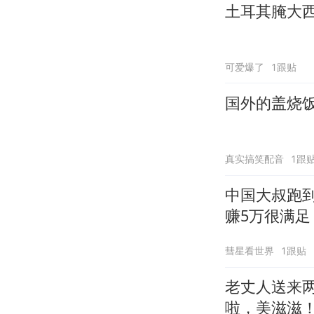
土耳其腌大
可爱爆了
1跟贴
国外的盖烧
真实搞笑配音
1跟
中国大叔跑
赚5万很满足
彗星看世界
1跟贴
老丈人送来
啦，美滋滋