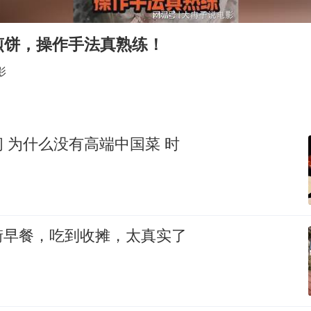
刘浩存百花奖开幕式红裙起舞
女子网购名牌包发现是自己丢的那只
煎饼，操作手法真熟练！
女儿为争财产堵门阻挠父亲出殡
影
万岁山接盘烂尾恒大文旅城
戚薇谈把脸交给AI
多个明星演唱会取消
 为什么没有高端中国菜 时
习近平心系体育强国建设
街早餐，吃到收摊，太真实了