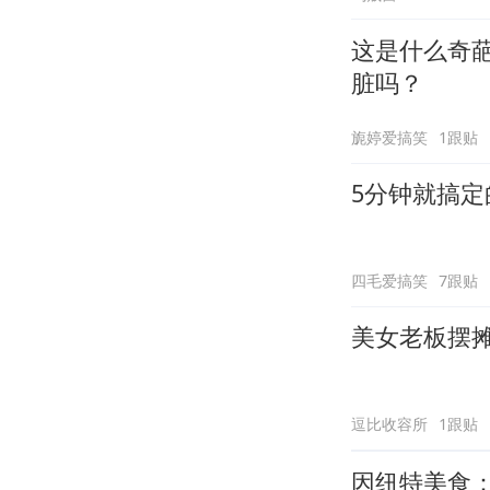
这是什么奇
脏吗？
旎婷爱搞笑
1跟贴
5分钟就搞
四毛爱搞笑
7跟贴
美女老板摆
逗比收容所
1跟贴
因纽特美食