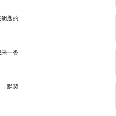
找钥匙的
我来一沓
，，默契