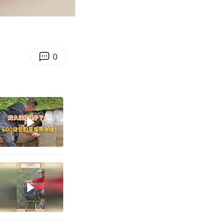
00:48
Enter
fullscreen
0