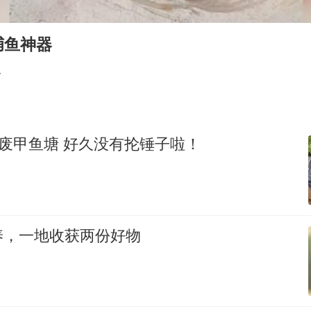
酒店回应车内过夜被收150元
商场现钱学森巨幅海报 负责人回应
捕鱼神器
杭州全市有序停课
界
“不怕六爷挂得多 就怕六爷挂一颗”
全民健身事业高质量发展
乐享全民健身 共筑健康中国
荒废甲鱼塘 好久没有抡锤子啦！
养，一地收获两份好物