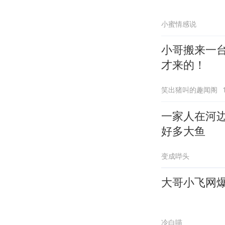
小蜜情感说
小哥搬来一
才来的！
笑出猪叫的趣闻阁
一家人在河
好多大鱼
变成哔头
大哥小飞网
冷白喵