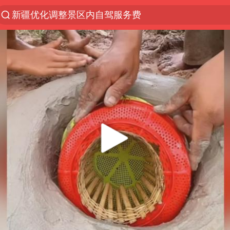
新疆优化调整景区内自驾服务费
微信又有新功能，你可以“撤回”你的撤回了！
梁家辉：到内地拍戏不是北上是回归
“新疆的交警怎么个个像我妈”
情侣平潭拍日出坠崖1死1伤
西湖突现狂风暴雨 游客瞬间被浇透
香港正式允许“拒绝抢救”
白海豚将正面袭击贯穿浙江
《欢迎来龙餐馆》口碑
郑丽文：台湾从来没有“独立”过
几元成本的AI广告导致千万市值蒸发