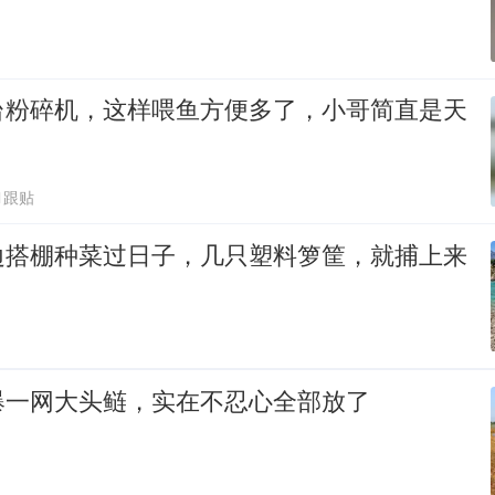
台粉碎机，这样喂鱼方便多了，小哥简直是天
1跟贴
边搭棚种菜过日子，几只塑料箩筐，就捕上来
爆一网大头鲢，实在不忍心全部放了