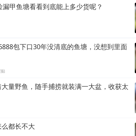
下捡漏甲鱼塘看看到底能上多少货呢？
6888包下口30年没清底的鱼塘，没想到里面
跟贴
着大量野鱼，随手捕捞就装满一大盆，收获太
怎么都长不大