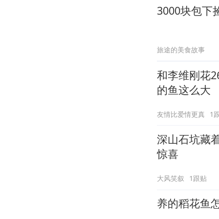
3000块包
旅途的美食故事
和李维刚花2
的鱼这么大
友情比爱情更真
1
深山石坑藏
惊喜
大风笑叙
1跟贴
养的稻花鱼