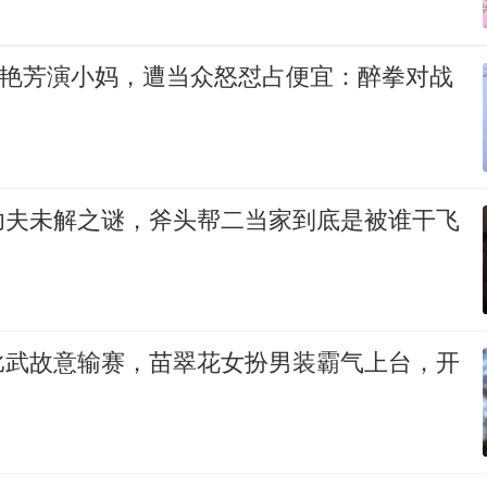
梅艳芳演小妈，遭当众怒怼占便宜：醉拳对战
功夫未解之谜，斧头帮二当家到底是被谁干飞
比武故意输赛，苗翠花女扮男装霸气上台，开