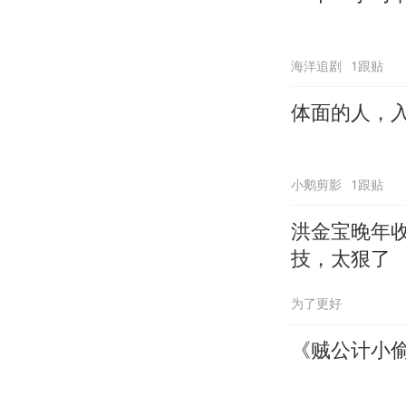
海洋追剧
1跟贴
体面的人，
小鹅剪影
1跟贴
洪金宝晚年
技，太狠了
为了更好
《贼公计小