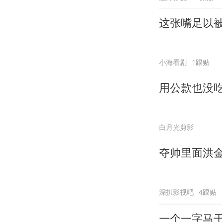
这张嘴足以
小海看剧
1跟贴
用公款也没
白月光剪影
夺帅里面洪
深扒影视吧
4跟贴
一个一字马