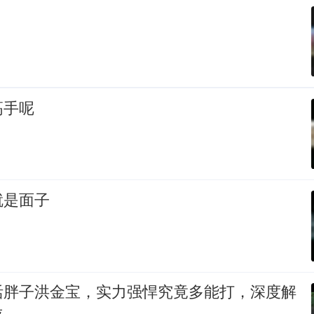
高手呢
就是面子
活胖子洪金宝，实力强悍究竟多能打，深度解
位