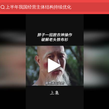
上半年我国经营主体结构持续优化
《披荆斩棘2026》阵容官宣
浙江省委书记：该停下的坚决停下来
杭州机场已取消航班388架次
中国籍豪华游艇富商之子在泰国被杀
上海中心千吨“镇楼神器”摆动明显
白海豚北上或致京津冀暴雨
看完所有石窟需2000元？景区回应
10余省份将出现强风雨 局地特大暴雨
广西公开征集涉黑涉恶犯罪线索
王艺迪2-4不敌张本美和止步4强