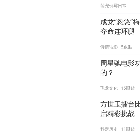
萌宠倒霉日常
成龙“忽悠”
夺命连环腿
诗情话影
5跟贴
周星驰电影
的？
飞龙文化
15跟贴
方世玉擂台
启精彩挑战
料定历史
11跟贴