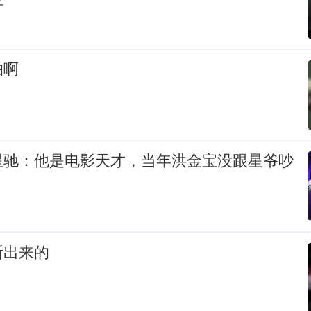
怕啊
星驰：他是电影天才，当年洪金宝没跟星爷吵
断出来的