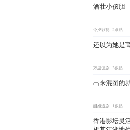
酒壮小孩胆
今夕影视
2跟贴
还以为她是
万里侃剧
3跟贴
出来混图的
甜妞追剧
1跟贴
香港影坛灵
析其江湖地