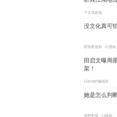
千古情剧场
没文化真可
弈秋爱追剧
21跟贴
田启文曝周
架！
Claire的编辑室
她是怎么判
漫野影视
12跟贴