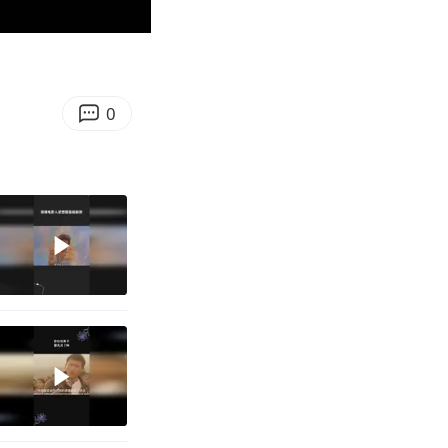
00:39
Enter
fullscreen
0