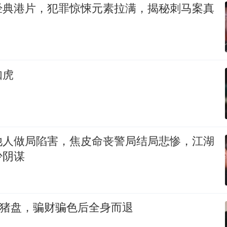
经典港片，犯罪惊悚元素拉满，揭秘刺马案真
如虎
他人做局陷害，焦皮命丧警局结局悲惨，江湖
少阴谋
杀猪盘，骗财骗色后全身而退