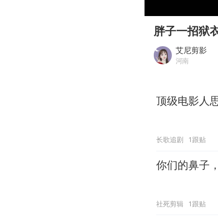
00:00
Play
胖子一招狱
艾尼剪影
河南
顶级电影人
长歌追剧
1跟贴
你们的鼻子
社死剪辑
1跟贴