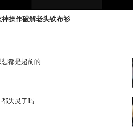
新疆一婚礼线上邀请引热议
世界第1特鲁姆普斯诺克中国赛一轮游
衣神操作破解老头铁布衫
国足U17与阿森纳决赛取消 并列冠军
上门女婿出轨女邻居多年被判重婚罪
构建更高水平的全民健身公共服务体系
刘嘉玲晒与周星驰合照
思想都是超前的
奋力开创中国式现代化建设新局面
，都失灵了吗