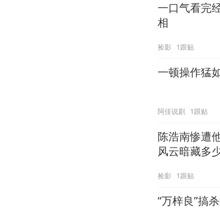
一口气看完
相
捡影
1跟贴
一顿操作猛
阿佳说剧
1跟贴
陈浩南惨遭
风云暗藏多
捡影
1跟贴
“万梓良”搞