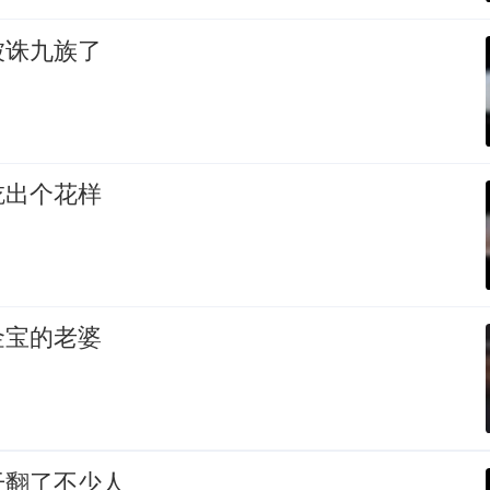
被诛九族了
吃出个花样
金宝的老婆
干翻了不少人