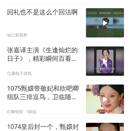
回礼也不是这么个回法啊
知己影视界
张嘉译主演《生逢灿烂的
日子》，精彩瞬间百看不
厌
亿通电子游戏
1075甄嬛带敬妃和欣吧唧
组队三排逗鸟，卫临随行
发现了猫腻
幻舞电影
1跟贴
1074皇后封一个，甄嬛封