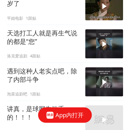
岁了
平姐电影
1跟贴
天选打工人就是再生气说
的都是“您”
洛克爱追剧
4跟贴
遇到这种人老实点吧，除
了内部斗争
泡菜追剧吧
1跟贴
讲真，是球网先动手
App内打开
的！！！