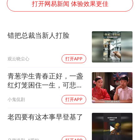
“不怕六爷挂得多 就怕六爷挂一颗”
打开网易新闻 体验效果更佳
牛津大学一纸声明甩不了锅
网传《披荆斩棘2026》名单
错把总裁当新人打脸
新疆景区自驾服务费改为按车收费
女主硬加吻戏短剧已下架
观云晓尘心
打开APP
浙江台州《告全体市民书》
香港宏福苑火灾或由烟头引起
青葱学生青春正好，一盏
人民的健康、体质、幸福一脉相承
红灯笼困住一生，可悲疯
子命运凄凉
小鬼侃剧
打开APP
老四要有这本事早登基了