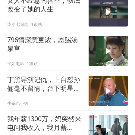
女人不经意的善举，彻底
改变了她的人生
柒小七追剧
1跟贴
796情深意更浓，恩赐汤
泉宫
平姐电影
1跟贴
丁黑导演记仇，上台怼孙
俪毫不留情，台下明星大
咖笑惨丨品质盛典
牛锅巴小钒
我年薪1300万，妈突然来
电问我收入，我月薪