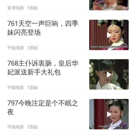
的后宫之权！
奎哥电影
1跟贴
761天空一声巨响，四季
妹闪亮登场
平姐电影
1跟贴
768主仆诉衷肠，皇后华
妃派送新手大礼包
平姐电影
1跟贴
797今晚注定是个不眠之
夜
平姐电影
1跟贴