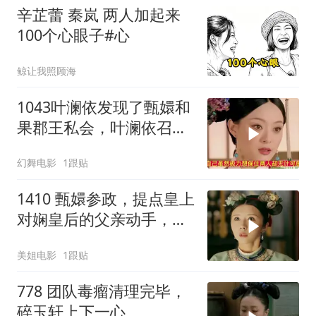
辛芷蕾 秦岚 两人加起来
100个心眼子#心
鲸让我照顾海
1043叶澜依发现了甄嬛和
果郡王私会，叶澜依召集
猫咪攻击甄嬛
幻舞电影
1跟贴
1410 甄嬛参政，提点皇上
对娴皇后的父亲动手，且
看娴皇后如何反击
美姐电影
1跟贴
778 团队毒瘤清理完毕，
碎玉轩上下一心