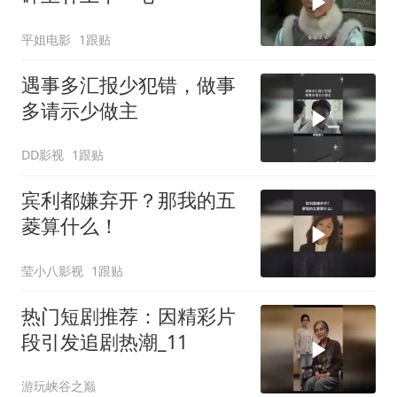
平姐电影
1跟贴
遇事多汇报少犯错，做事
多请示少做主
DD影视
1跟贴
宾利都嫌弃开？那我的五
菱算什么！
莹小八影视
1跟贴
热门短剧推荐：因精彩片
段引发追剧热潮_11
游玩峡谷之巅