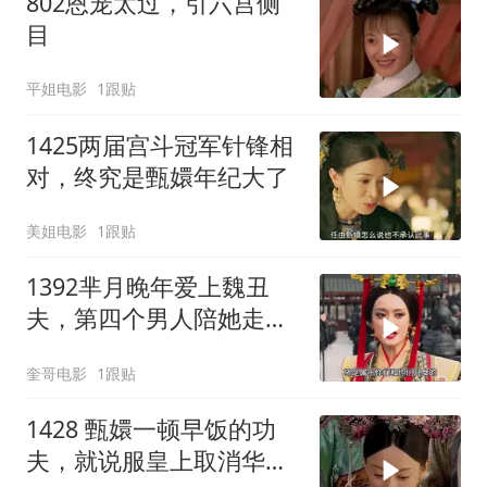
802恩宠太过，引六宫侧
目
平姐电影
1跟贴
1425两届宫斗冠军针锋相
对，终究是甄嬛年纪大了
美姐电影
1跟贴
1392芈月晚年爱上魏丑
夫，第四个男人陪她走完
一生，芈月传迎来大结
奎哥电影
1跟贴
局！
1428 甄嬛一顿早饭的功
夫，就说服皇上取消华妃