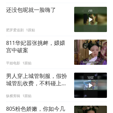
还没包呢就一脸嗨了
肥罗爱追剧
1跟贴
811华妃嚣张挑衅，嬛嬛
宫中破案
平姐电影
1跟贴
男人穿上城管制服，假扮
城管乱收费，不料碰上真
城管
纵横剪辑
1跟贴
805粉色娇嫩，你如今几