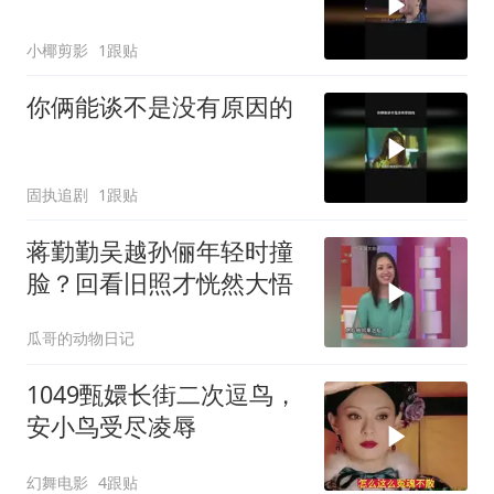
小椰剪影
1跟贴
你俩能谈不是没有原因的
固执追剧
1跟贴
蒋勤勤吴越孙俪年轻时撞
脸？回看旧照才恍然大悟
瓜哥的动物日记
1049甄嬛长街二次逗鸟，
安小鸟受尽凌辱
幻舞电影
4跟贴