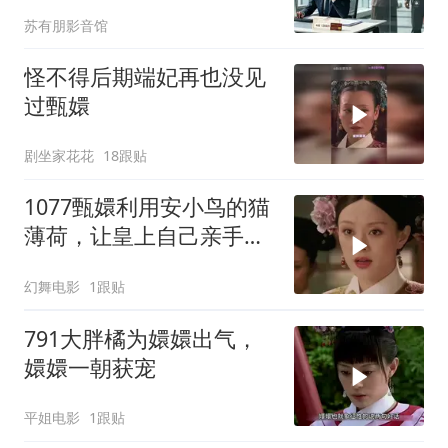
9000，哥哥来电：快躲
苏有朋影音馆
怪不得后期端妃再也没见
过甄嬛
剧坐家花花
18跟贴
1077甄嬛利用安小鸟的猫
薄荷，让皇上自己亲手杖
毙了小小鸟
幻舞电影
1跟贴
791大胖橘为嬛嬛出气，
嬛嬛一朝获宠
平姐电影
1跟贴