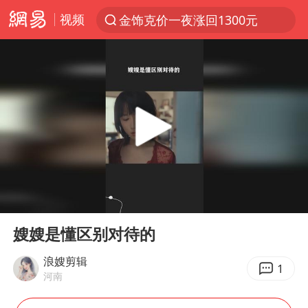
视频
金饰克价一夜涨回1300元
解锁各地夏日限定体验
峰哥 汪海林
西湖突现狂风暴雨 游客瞬间被浇透
富婆带资进组给自己硬加60多场吻戏
河南重大刑事案嫌疑人落网
黄金创今年来最大单周涨幅
00:00
00:47
视频丨中国东方电气集团原党组副书记、董事宋致远被查
Play
Ent
full
梁家辉：到内地拍戏不是北上是回归
嫂嫂是懂区别对待的
白海豚将正面袭击贯穿浙江
浪嫂剪辑
1
河南
酒店回应车内过夜被收150元