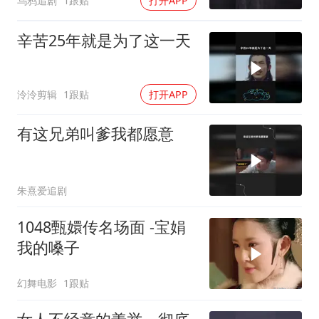
乌鸦追剧
1跟贴
打开APP
辛苦25年就是为了这一天
泠泠剪辑
1跟贴
打开APP
有这兄弟叫爹我都愿意
朱熹爱追剧
1048甄嬛传名场面 -宝娟
我的嗓子
幻舞电影
1跟贴