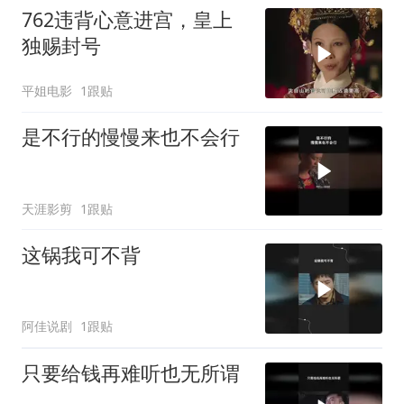
762违背心意进宫，皇上
独赐封号
平姐电影
1跟贴
是不行的慢慢来也不会行
天涯影剪
1跟贴
这锅我可不背
阿佳说剧
1跟贴
只要给钱再难听也无所谓