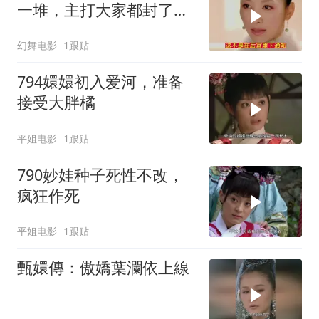
一堆，主打大家都封了等
于都没封
幻舞电影
1跟贴
794嬛嬛初入爱河，准备
接受大胖橘
平姐电影
1跟贴
790妙娃种子死性不改，
疯狂作死
平姐电影
1跟贴
甄嬛傳：傲嬌葉瀾依上線