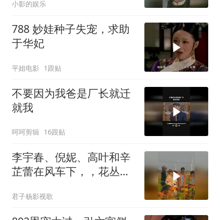
小影的娱乐
788 妙娃种子失宠，求助
于华妃
平姐电影
1跟贴
不要因为我爸是厂长就迁
就我
呵呵剪辑
16跟贴
李宇春、倪妮、高叶和辛
芷蕾在风车下，，花丛中
拍节目，真美！
君子杨影视歌