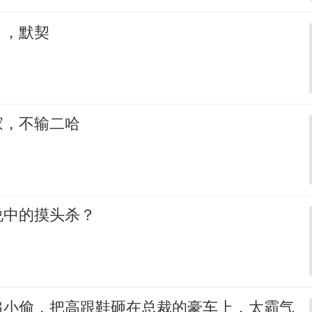
，，默契
家，不输二哈
说中的摸头杀？
追小偷，把高跟鞋砸在总裁的豪车上，太霸气