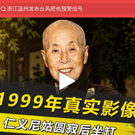
浙江温州发布台风橙色预警信号
解锁各地夏日限定体验
男童模仿奥特曼从高处跳下致骨折
富婆带资进组给自己硬加60多场吻戏
金饰克价一夜涨回1300元
峰哥实名举报汪海林偷税漏税
名创优品一次性内裤 颜面尽失
白海豚将正面袭击贯穿浙江
视频丨中国东方电气集团原党组副书记、董事宋致远
梁家辉：到内地拍戏不是北上是回归
牛津大学一纸声明甩不了锅