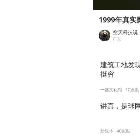
00:00
Play
1999年真
空天科技说
广东
建筑工地发
挺穷
一鑫文化馆
10跟贴
讲真，是球
新媒体
40跟贴