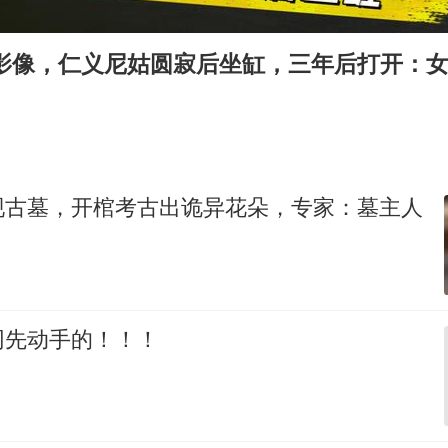
台风白海豚实时路径
包文婧：二胎很难一碗水端平
实影像，仁义尼姑圆寂后坐缸，三年后打开：
香港宏福苑火灾或由烟头引起
女主硬加吻戏短剧已下架
浙江台州《告全体市民书》
浙江一9岁男孩被海浪卷走仍在搜救中
现古墓，开棺考古出诡异花朵，专家：墓主人
郑丽文：台湾从来没有“独立”过
人民的健康、体质、幸福一脉相承
网先动手的！！！