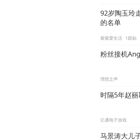
92岁陶玉玲
的名单
紫紫爱生活
1跟贴
粉丝接机An
理想之声
时隔5年赵
亿通电子游戏
马景涛大儿