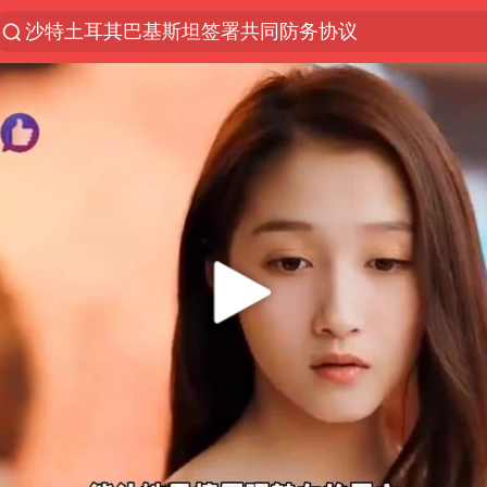
沙特土耳其巴基斯坦签署共同防务协议
“电影+”如何激发千亿级消费新活力？
台风白海豚实时路径
泉州市委书记张毅恭被查
全球首个长时储能一体化产业园量产
四川宜宾市高县4.9级地震致1人死亡
胜宏科技：股票交易异常波动
名创优品回应女子吐槽内裤质量差
中巨芯：上半年归母净利润1405.77万元
中国女篮70-67险胜尼日利亚女篮
U17国足点球大战淘汰河床晋级决赛
国防部：中国军队坚决反制任何闹海挑衅图谋