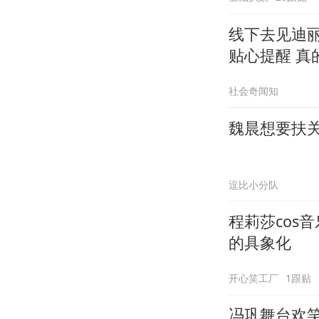
线下去见迪
贴心提醒 真
社会奇闻知
魏晨想要扶
逗比小分队
程莉莎cos
的具象化
开心笑工厂
1跟贴
冯巩舞台欢