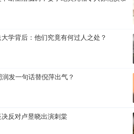
送大学背后：他们究竟有何过人之处？
周润发一句话替倪萍出气？
坚决反对卢昱晓出演刺棠