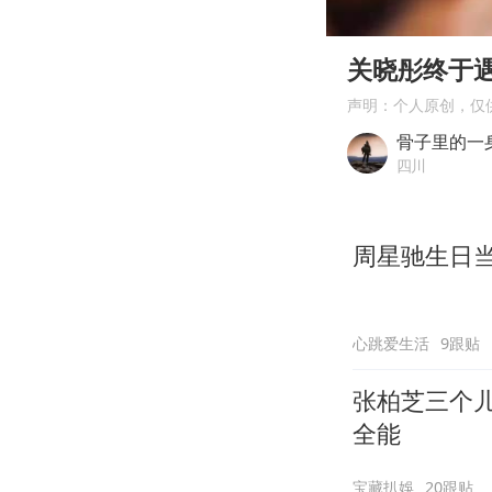
00:00
Play
关晓彤终于
声明：个人原创，仅
骨子里的一
四川
周星驰生日
心跳爱生活
9跟贴
张柏芝三个
全能
宝藏扒娛
20跟贴