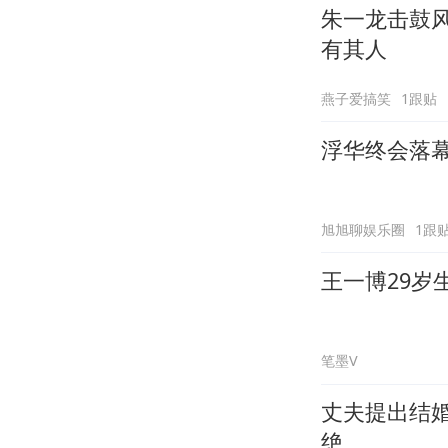
朱一龙击鼓风
有其人
燕子爱搞笑
1跟贴
浮华终会落
旭旭聊娱乐圈
1跟
王一博29岁
笔墨V
丈夫提出结
绝