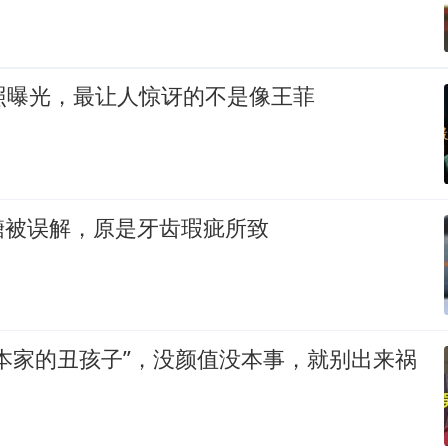
照曝光，最让人惊讶的不是像王菲
糖被误解，原是牙齿瑕疵所致
本家的丑孩子”，没颜值没本事，就别出来祸