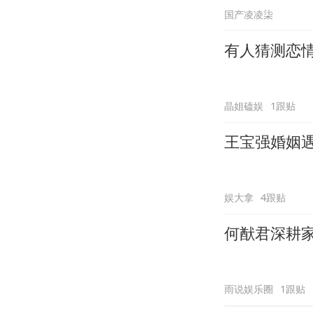
国产凌凌柒
有人猜测恋
晶姐磕娱
1跟贴
王宝强婚姻
娱大拿
4跟贴
何猷君深耕家
雨说娱乐圈
1跟贴