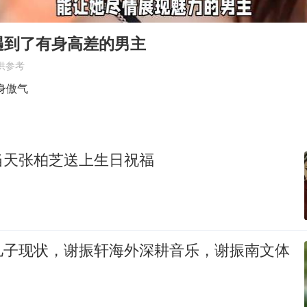
美股存储板块集体大跌
遇到了有身高差的男主
“新疆阿勒泰八月能滑雪”不实
供参考
日本试射“战斧”导弹，国防部回应
身傲气
胡彦斌韩磊 谁帮谁
胡彦斌获《歌手2026》歌王
秋天的第一杯奶茶到底有多火
当天张柏芝送上生日祝福
夯实基础开新局
儿子现状，谢振轩海外深耕音乐，谢振南文体