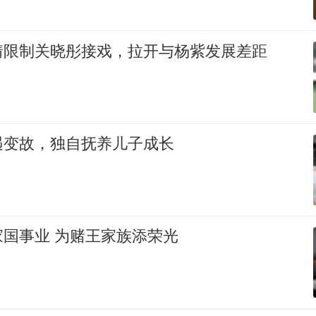
情限制关晓彤接戏，拉开与杨紫发展差距
遇变故，独自抚养儿子成长
国事业 为赌王家族添荣光