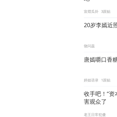
宣熠瓜卦
3跟贴
20岁李嫣近
饶问蕊
唐嫣嚼口香
婷姐语录
1跟贴
收手吧！“资
害观众了
老王日常犯傻