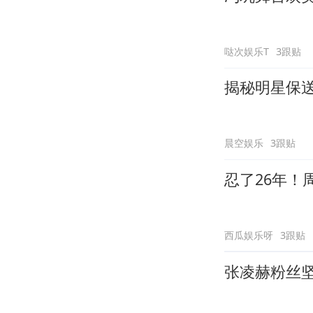
哒次娱乐T
3跟贴
揭秘明星保
晨空娱乐
3跟贴
忍了26年！
西瓜娱乐呀
3跟贴
张凌赫粉丝