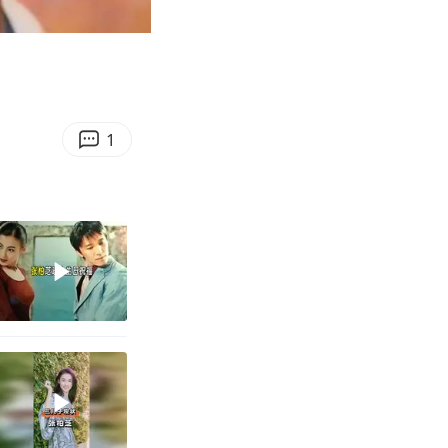
01:06
Enter
fullscreen
1