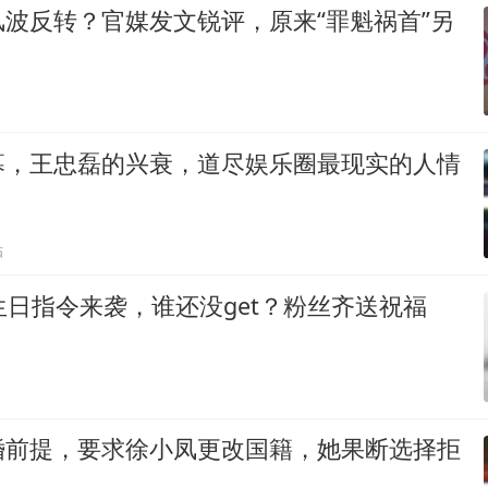
波反转？官媒发文锐评，原来“罪魁祸首”另
幕，王忠磊的兴衰，道尽娱乐圈最现实的人情
贴
生日指令来袭，谁还没get？粉丝齐送祝福
婚前提，要求徐小凤更改国籍，她果断选择拒