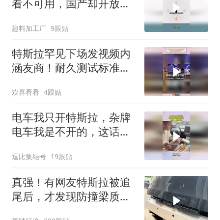
看不可用，国产却开放哨
兵监看功能
趣料加工厂
9跟贴
特斯拉罕见下场发视频内
涵友商！耐久测试标准高
一倍
欢喜看看
4跟贴
电车我只开特斯拉，杂牌
电车我是不开的，这话一
点也不假！
逗比集结号
19跟贴
真强！有网友特斯拉被追
尾后，才发现防撞梁质量
这么坚固