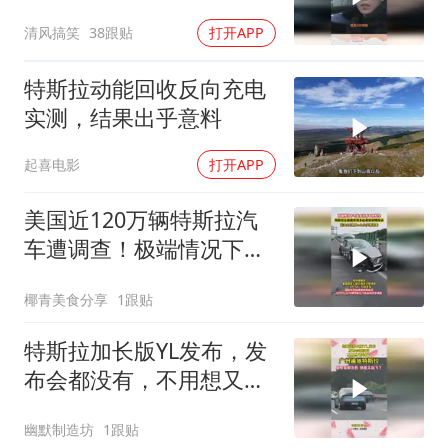
钱！
清风搞笑
38跟贴
打开APP
特斯拉动能回收反向充电
实测，结果出乎意料
起喜电影
打开APP
美国近120万辆特斯拉汽
车遭调查！极端情况下可
能造成车辆失控
椰青美食分享
1跟贴
特斯拉加长版YL发布，发
布会都没有，不用想又卖
疯了
幽默制造坊
1跟贴