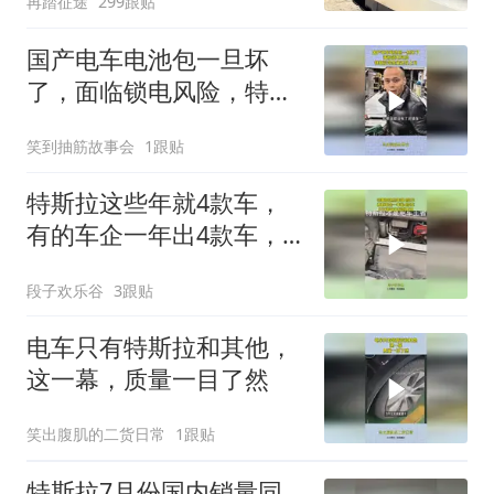
再踏征途
299跟贴
国产电车电池包一旦坏
了，面临锁电风险，特斯
拉含金量还在上升！
笑到抽筋故事会
1跟贴
特斯拉这些年就4款车，
有的车企一年出4款车，
打开前备箱找到原因
段子欢乐谷
3跟贴
电车只有特斯拉和其他，
这一幕，质量一目了然
笑出腹肌的二货日常
1跟贴
特斯拉7月份国内销量同