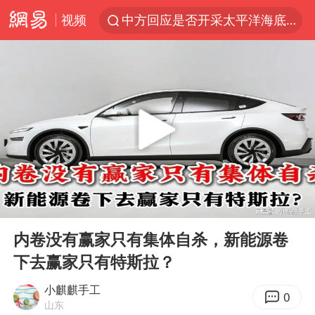
视频
中方回应是否开采太平洋海底稀土资源
昆明石林火把节
外交部发言人就广岛核爆81周年等答记者问
我国编制完成新版全月地质图
胡塞武装袭扰红海航运行动升级
郑国霖回应去景区上班被保安拦下
80后女柜员逆袭成4200亿银行副行长
00:00
01:14
感觉全东北都在等7号
Play
Ent
full
扎哈罗娃批广岛市长不提美国原子弹
内卷没有赢家只有集体自杀，新能源卷
下去赢家只有特斯拉？
泰国一女公务员妆容引争议 本人回应
多地要求领导干部带头休假
小麒麒手工
0
山东