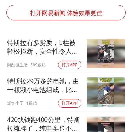
女子利用漏洞0元薅走3000多件家电
首次证实！“胶球”存在
打开网易新闻 体验效果更佳
村民谈“梅姨”：叫的其实是“媒姨”
关之琳否认与27岁模特的恋情
特斯拉有多劣质，b柱被
奋进开新局 实干挑大梁
轻松撞断，安全性令人担
忧
阿酞侃生活
589跟贴
打开APP
特斯拉29万多的电池，由
一颗颗小电池组成，比车
本身还贵！
爆笑小子
1跟贴
打开APP
420块钱跑400公里，特斯
拉摊牌了，纯电车也不省