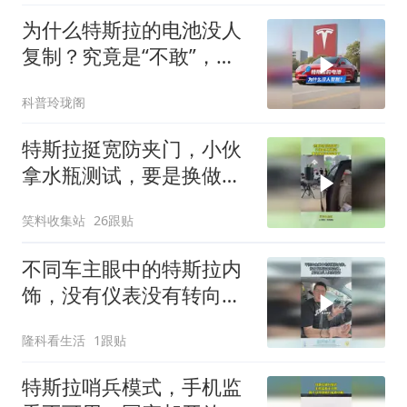
为什么特斯拉的电池没人
复制？究竟是“不敢”，还
是“不能”？
科普玲珑阁
特斯拉挺宽防夹门，小伙
拿水瓶测试，要是换做手
指早残了
笑料收集站
26跟贴
不同车主眼中的特斯拉内
饰，没有仪表没有转向
灯，属实最反人类的设计
隆科看生活
1跟贴
特斯拉哨兵模式，手机监