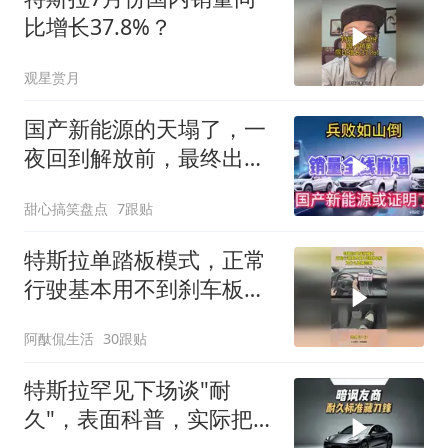
比增长37.8%？
观星赏月
国产新能源的天塌了，一
夜回到解放前，最终出路
在哪里！1
甜心搞笑盘点
7跟贴
特斯拉单踏板模式，正常
行驶基本用不到刹车板，
为什么要被禁用？
阿酞侃生活
30跟贴
特斯拉罕见下场谈"耐
久"，表面科普，实际把新
能源车的底牌摊开了