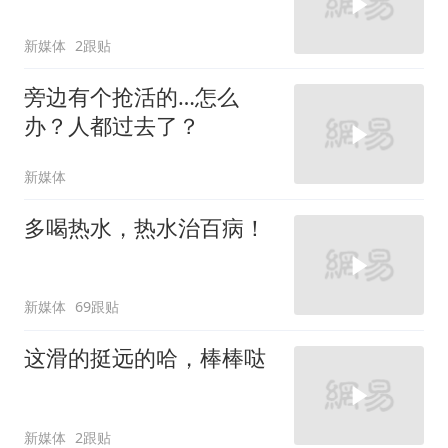
新媒体
2跟贴
旁边有个抢活的…怎么
办？人都过去了？
新媒体
多喝热水，热水治百病！
新媒体
69跟贴
这滑的挺远的哈，棒棒哒
新媒体
2跟贴