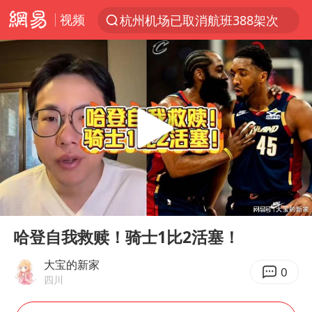
视频
杭州机场已取消航班388架次
上半年我国经营主体结构持续优化
广西公开征集涉黑涉恶犯罪线索
白海豚将给京津冀带来大暴雨
中国籍豪华游艇富商之子在泰国被杀
上海中心千吨“镇楼神器”摆动明显
浙江省委书记王浩再调度：该停下的坚决停下来，让社会面静下来
00:00
03:53
《披荆斩棘2026》阵容官宣
Play
Ent
full
以军士兵把枪口对准中国记者
哈登自我救赎！骑士1比2活塞！
国足U17与阿森纳决赛取消 并列冠军
大宝的新家
0
四川
上门女婿出轨女邻居多年被判重婚罪