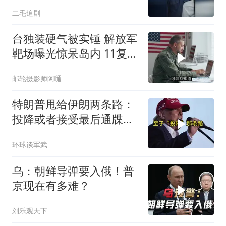
气了！
二毛追剧
台独装硬气被实锤 解放军
靶场曝光惊呆岛内 11复刻
台北城反登陆演练全公开
邮轮摄影师阿嗵
特朗普甩给伊朗两条路：
投降或者接受最后通牒，
伊朗两条都没选，转头又
环球谈军武
打下美军一架无人机
乌：朝鲜导弹要入俄！普
京现在有多难？
刘乐观天下