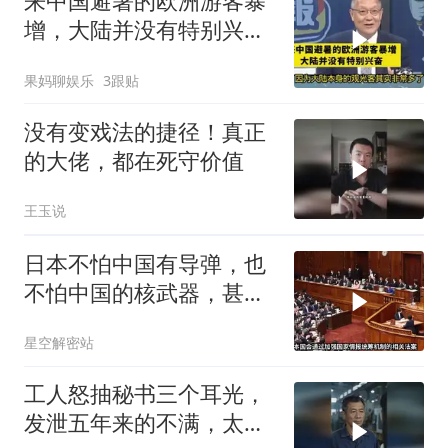
来中国避暑的欧洲游客暴
增，大陆并没有特别兴
奋！介文汲
果妈聊娱乐
3跟贴
没有变戏法的捷径！真正
的大佬，都在死守价值
王玉说
日本不怕中国有导弹，也
不怕中国的核武器，甚至
不怕中国的稀土制裁
星空解密站
工人怒抽秘书三个耳光，
发泄五年来的不满，太解