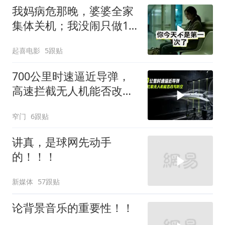
我妈病危那晚，婆婆全家
集体关机；我没闹只做1
事，6天后她打来电话：
起喜电影
5跟贴
你是不是疯了？
700公里时速逼近导弹，
高速拦截无人机能否改写
防空
窄门
6跟贴
讲真，是球网先动手
的！！！
新媒体
57跟贴
论背景音乐的重要性！！