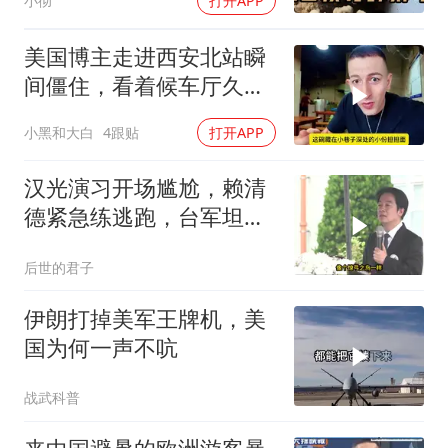
小彻
打开APP
美国博主走进西安北站瞬
间僵住，看着候车厅久久
说不出话语
小黑和大白
4跟贴
打开APP
汉光演习开场尴尬，赖清
德紧急练逃跑，台军坦克
掉零件
后世的君子
伊朗打掉美军王牌机，美
国为何一声不吭
战武科普