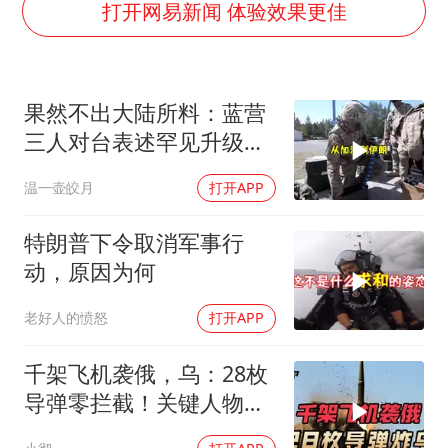
《龙餐馆》 冲奖
打开网易新闻 体验效果更佳
笔试第一被劝弃考涉事副校长被撤职
构建更高水平的全民健身公共服务体系
果然不出大陆所料：蓝营
香港高温刷新历史纪录
三人对台表述罕见升级，
灌溉水坝被隔成鱼塘 村民投诉20余年
郑丽文这次赌对了
温一壶皎月
打开APP
韩军前线部队连曝丑闻
上海有出现龙卷潜势
特朗普下令取消军事行
奋力开创中国式现代化建设新局面
动，原因为何
老好人的愤怒
打开APP
千架飞机袭俄，乌：28枚
导弹零拦截！关键人物被
杀，普京2动作