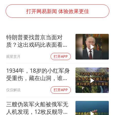
构建更高水平的全民健身公共服务体系
王艺迪2-4不敌张本美和止步4强
打开网易新闻 体验效果更佳
灌溉水坝被隔成鱼塘 村民投诉20余年
以军士兵把枪口对准中国记者
特朗普要找普京当面对
顾客将调料瓶扔火锅里泄愤
质？这出戏码比表面看起
韩军前线部队连曝丑闻
来复杂得多
观星赏月
打开APP
上海有出现龙卷潜势
奋力开创中国式现代化建设新局面
1934年，18岁的小红军身
受重伤，藏在山洞，谁料
被民团头目发现
仅仅解说
打开APP
三艘伪装军火船被俄军无
人机发现，12枚反舰导弹