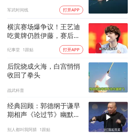
送入海底，乌军后勤命脉
军武时间线
打开APP
遭重锤
横滨赛场爆争议！王艺迪
吃黄牌仍胜伊藤，赛后一
幕令全场肃然起敬
纪事堂
1跟贴
打开APP
后院烧成火海，白宫悄悄
收回了拳头
战武科普
经典回顾：郭德纲于谦早
期相声《论过节》幽默风
趣爆笑不断
别人都叫我阿腈
1跟贴