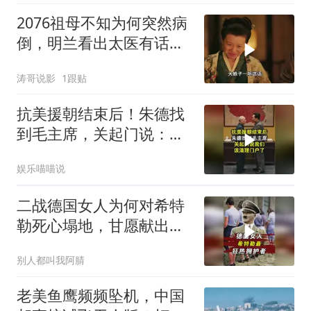
2076祖母不知为何突然病
倒，明兰看出太医有话没
有说
涛哥说影
1跟贴
抗美援朝结束后！朱德找
到毛主席，关起门说：我
们该清理门户了
娱乐喵喵说
二战德国女人为何对希特
勒死心塌地，甘愿献出一
切？
别人都叫我阿腈
老美鱼鹰频频坠机，中国