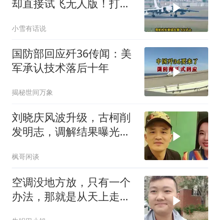
却直接试飞无人版！打着
民用旗号暗藏军备底牌
小雪有话说
国防部回应歼36传闻：美
军承认技术落后十年
揭秘世间万象
刘晓庆风波升级，古柯削
发明志，调解结果曝光，
庆奶态度暴露一切
枫哥闲谈
空调没地方放，只有一个
办法，那就是从天上走，
老师傅一招拿下