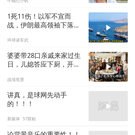
牛锅巴小钒
1死11伤！以军不宣而
战，伊朗最高领袖下落不
明？特朗普发出通牒
环球谈军武
婆婆带28口亲戚来家过生
日，儿媳答应下厨，开饭
时全愣住了
战域笔墨
讲真，是球网先动手
的！！！
新媒体
57跟贴
论背景音乐的重要性！！