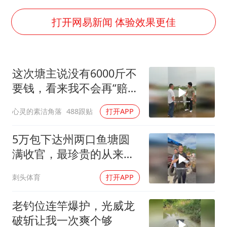
白海豚北上或致京津冀暴雨
猫咪过火把节被抹成黑猫
打开网易新闻 体验效果更佳
宝妈给四胞胎取名平安喜乐
BLG经理辟谣Bin离队
这次塘主说没有6000斤不
云南一男子胃中取出180颗铁钉
要钱，看来我不会再“赔
总书记点赞的非遗苗绣焕发新生机
光”了呀
心灵的素洁角落
488跟贴
打开APP
5万包下达州两口鱼塘圆
满收官，最珍贵的从来不
是鱼货
刺头体育
打开APP
老钓位连竿爆护，光威龙
破斩让我一次爽个够