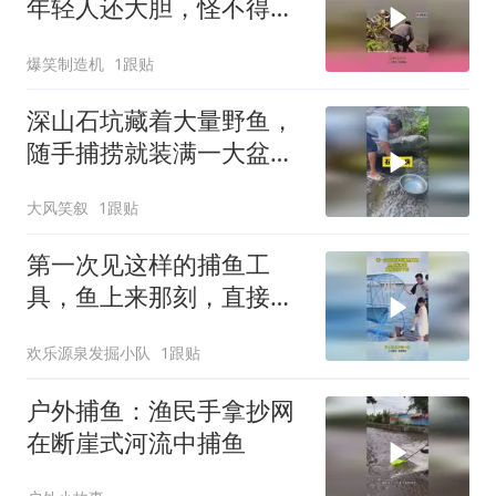
年轻人还大胆，怪不得这
技术要失传
爆笑制造机
1跟贴
深山石坑藏着大量野鱼，
随手捕捞就装满一大盆，
收获太惊喜
大风笑叙
1跟贴
第一次见这样的捕鱼工
具，鱼上来那刻，直接惊
掉下巴
欢乐源泉发掘小队
1跟贴
户外捕鱼：渔民手拿抄网
在断崖式河流中捕鱼