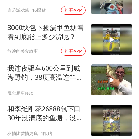
奇葩游戏酱
16跟贴
打开APP
3000块包下捡漏甲鱼塘看
看到底能上多少货呢？
旅途的美食故事
打开APP
我连夜驱车600公里到威
海野钓，38度高温连竿半
斤以上大板鲫
魔鬼厨房Neo
和李维刚花26888包下口
30年没清底的鱼塘，没想
到里面的鱼这么大
友情比爱情更真
1跟贴