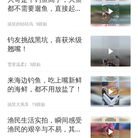
都不需要遛鱼，直接起竿
拽起大鱼！
搞笑的咕咕鸟
9跟贴
钓友挑战黑坑，喜获米级
翘嘴！
雪里温柔z
3跟贴
来海边钓鱼，吃上嘴新鲜
的海鲜，都不用放盐了！
搞笑大风车
19跟贴
渔民生活实拍，瞬间感受
渔民的艰辛与不易，其中
艰辛只有自己懂