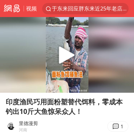
视频
于东来回应胖东来近25年老店年底关闭
以拒绝“和平委员会”的加沙和平计划
浙江省甬江发生2026年第1号洪水
全球最大级别运输船通过长江大桥
独闯南太行的失联女生最后轨迹已确认
美将每月供乌爱国者拦截导弹
上门女婿出轨女邻居多年被判重婚罪
00:00
00:36
香港刷新1884年以来最高气温纪录
Play
Ent
full
上海全力守护市民“菜篮子”
印度渔民巧用面粉塑替代饵料，零成本
钓出10斤大鱼惊呆众人！
国足U17与阿森纳决赛取消 并列冠军
暑期研学游升温 在旅途中增长知识
里德漫剪
1
河南