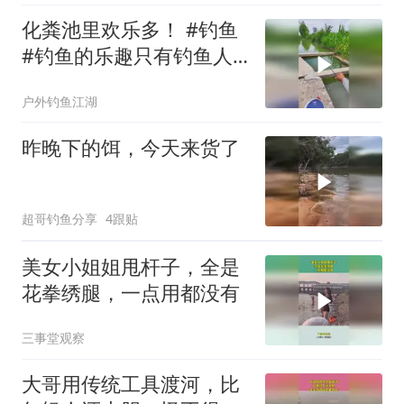
化粪池里欢乐多！ #钓鱼
#钓鱼的乐趣只有钓鱼人
懂#户外钓鱼
户外钓鱼江湖
昨晚下的饵，今天来货了
超哥钓鱼分享
4跟贴
美女小姐姐甩杆子，全是
花拳绣腿，一点用都没有
三事堂观察
大哥用传统工具渡河，比