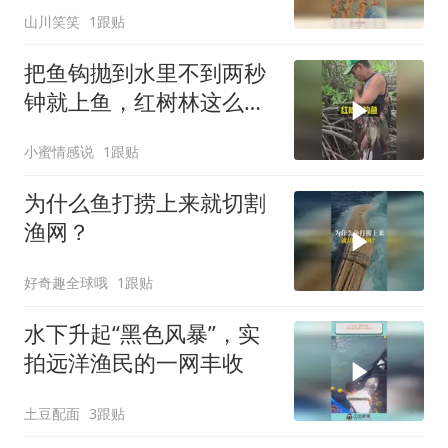
山川笑笑
1跟贴
把鱼钩抛到水里不到两秒
钟就上鱼，红树林这么好
钓鱼的吗
小蜜情感说
1跟贴
为什么鱼打捞上来就切割
渔网？
好奇趣全球哦
1跟贴
水下升起“黑色风暴”，实
拍远洋渔民的一网丰收
土豆配面
3跟贴