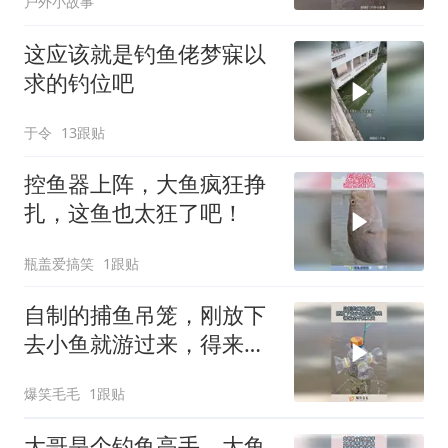
户外小故事
这应该就是钓鱼佬梦寐以
求的钓位吧
于令
13跟贴
控鱼器上阵，大鱼疯狂挣
扎，这鱼也太狂了吧！
瓶盖爱搞笑
1跟贴
自制的捕鱼吊笼，刚放下
去小鱼就游过来，得来全
不费工夫！
爆笑毛毛
1跟贴
大哥是个钓鱼高手，大鱼