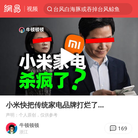
视频
台风白海豚或吞掉台风鲸鱼
以“新”破局 首发经济点亮城市消费活力
佛得角门将亮相智利俱乐部主场
中方回应是否在太平洋海底开采稀土
看守所辅警收受10万获刑1年
宇树科技发行价格150.80元/股
宇树科技王兴兴身家有望超200亿元
00:00
06:43
五粮液渠道价一箱上涨近百元
Play
Ent
full
CIA被曝已秘密设立古巴工作组
小米快把传统家电品牌打烂了…
多地要求领导干部带头休假
声明：个人原创，仅供参考
牛顿顿顿
法国将禁止“未经同意的电话营销”
169
浙江