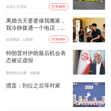
我看懂人心
品读人生百味
打开APP
离婚当天婆婆催我搬家，
我冷静拨通一个电话，全
家跪求我别走
起喜电影
12跟贴
打开APP
特朗普对伊朗最后机会表
态被证虚假
聚焦热点内幕
16跟贴
掼蛋：到位之后等对家