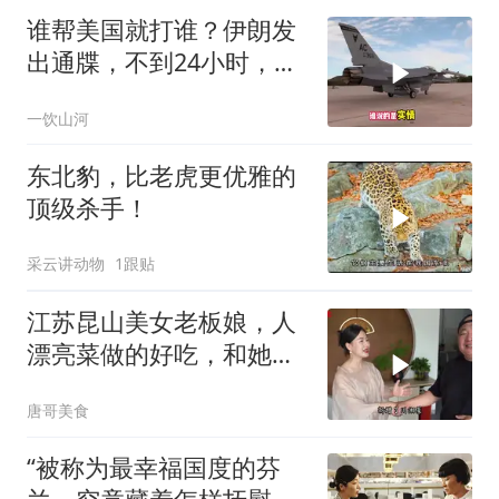
谁帮美国就打谁？伊朗发
出通牒，不到24小时，特
朗普态度发生转变
一饮山河
东北豹，比老虎更优雅的
顶级杀手！
采云讲动物
1跟贴
江苏昆山美女老板娘，人
漂亮菜做的好吃，和她小
喝点
唐哥美食
“被称为最幸福国度的芬