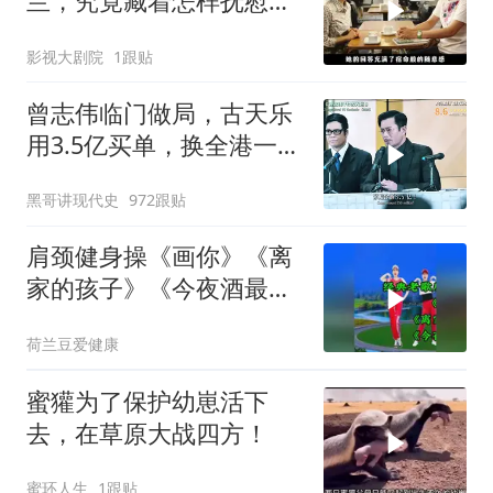
兰，究竟藏着怎样抚慰人
心的烟火气
影视大剧院
1跟贴
曾志伟临门做局，古天乐
用3.5亿买单，换全港一声
佩服！
黑哥讲现代史
972跟贴
肩颈健身操《画你》《离
家的孩子》《今夜酒最
浓》
荷兰豆爱健康
蜜獾为了保护幼崽活下
去，在草原大战四方！
蜜环人生
1跟贴