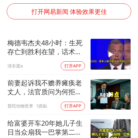
我国编制完成新版全月地质图
打开网易新闻 体验效果更佳
U17国足1分钟轰2球
“深圳地面沉降致车辆损坏”不实
外交部发言人就广岛核爆81周年等答记者问
梅德韦杰夫48小时：生死
中国“五箭齐发”反制美国
存亡到胜利在望，话术变
首次证实！“胶球”存在
现实不变
清衣渡a
打开APP
感觉全东北都在等7号
前妻起诉我不赡养瘫痪老
奋进开新局 实干挑大梁
丈人，法官质问为何拒不
履行赡养义务
普陀动物世界
1跟贴
打开APP
给富婆开车20年她儿子生
日当众扇我一巴掌第二天