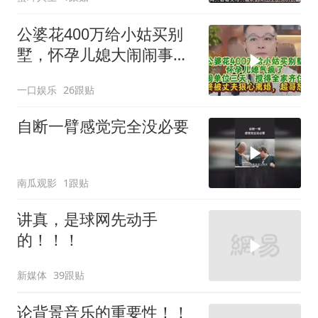
公婆花400万给小姑买别
墅，怀孕儿媳大闹闹事，
被老公狠心离婚
一口娱乐
26跟贴
自断一臂感觉完全没必要
南瓜观影
1跟贴
讲真，是球网先动手
的！！！
新媒体
39跟贴
论背景音乐的重要性！！