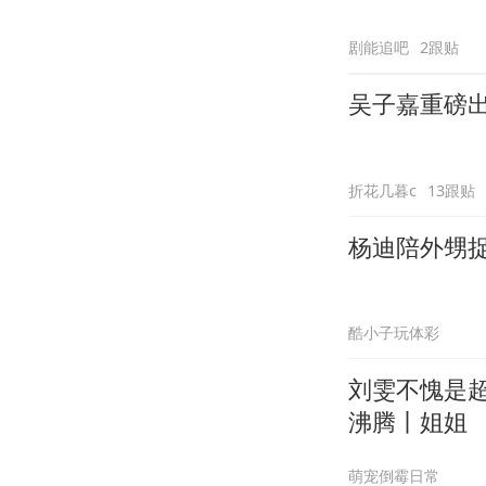
剧能追吧
2跟贴
吴子嘉重磅
折花几暮c
13跟贴
杨迪陪外甥
酷小子玩体彩
刘雯不愧是
沸腾丨姐姐
萌宠倒霉日常