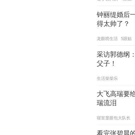
钟丽缇婚后
得太帅了？
龙眼唠生活
5跟贴
采访郭德纲
父子！
生活柴柴乐
大飞高瑞要
瑞流泪
寝室显眼包大队长
看完张碧晨