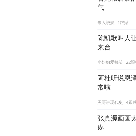
气
豫人说娱
1跟贴
陈凯歌叫人
来台
小姐姐爱搞笑
22跟
阿杜听说恩
常啦
黑哥讲现代史
4跟
张真源画画
疼