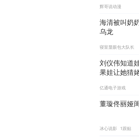
辉哥说动漫
海清被叫奶
乌龙
寝室显眼包大队长
刘仪伟知道
果娃让她猜
亿通电子游戏
董璇佟丽娅
冰心说影
1跟贴