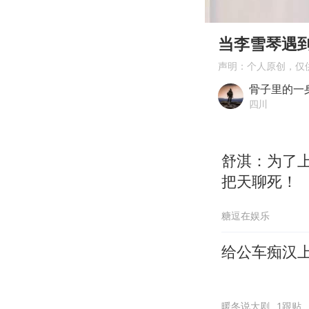
00:00
Play
当李雪琴遇
声明：个人原创，仅
骨子里的一
四川
舒淇：为了
把天聊死！
糖逗在娱乐
给公车痴汉
暖冬说大剧
1跟贴