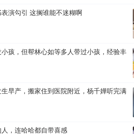
表演勾引 这搁谁能不迷糊啊
没小孩，但帮林心如等多人带过小孩，经验丰
发生早产，搬家住到医院附近，杨千嬅听完满
的人，连哈哈都自带喜感