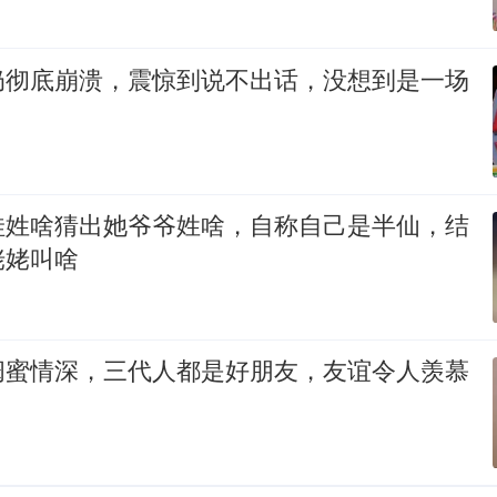
奶彻底崩溃，震惊到说不出话，没想到是一场
娃姓啥猜出她爷爷姓啥，自称自己是半仙，结
姥姥叫啥
闺蜜情深，三代人都是好朋友，友谊令人羡慕