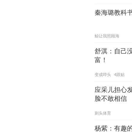
秦海璐教科书
鲸让我照顾海
舒淇：自己
富！
变成哔头
4跟贴
应采儿担心
脸不敢相信
刺头体育
杨紫：有趣