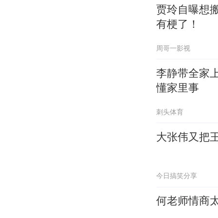
贾玲自曝想
有梗了！
周哥一影视
李静带全家
懂家里事
刺头体育
大张伟又把
今日搞笑分享
何老师情商