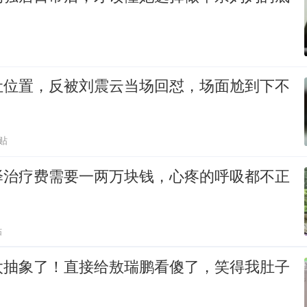
让位置，反被刘震云当场回怼，场面尬到下不
贴
泽治疗费需要一两万块钱，心疼的呼吸都不正
贴
太抽象了！直接给敖瑞鹏看傻了，笑得我肚子