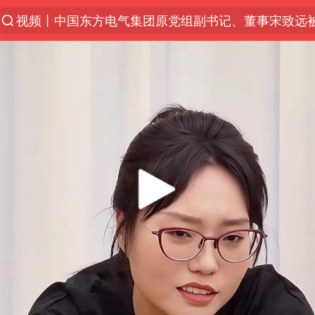
视频丨中国东方电气集团原党组副书记、董事宋致远
名创优品一次性内裤 颜面尽失
“China Cool”火了，老外爱上中国避暑游
台风白海豚闭眼浙江上海处于危险半圆
香港宏福苑火灾或由烟头引起
四川宜宾市珙县发生3.4级地震
中国父女泰国骑摩托车坠崖1死1伤
网约车司机充电时猝死保险拒赔
周末打虎 宋致远被查
白海豚将正面袭击贯穿浙江
浙江台州《告全体市民书》
多所高校取消艺考