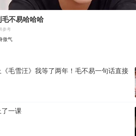
多个明星演唱会取消
上半年国内居民出游人次34.63亿
到毛不易哈哈哈
刘浩存百花奖开幕式红裙起舞
供参考
“南湖号”盾构机下线
身傲气
陕西柞水泥石流已致2死 仍有1人失联
店主称换“青海拉面”招牌后生意更好
上《毛雪汪》我等了两年！毛不易一句话直接
泰国初中生饮弹自尽前开了26枪
习近平心系体育强国建设
上了一课