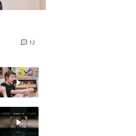
00:14
Enter
fullscreen
12