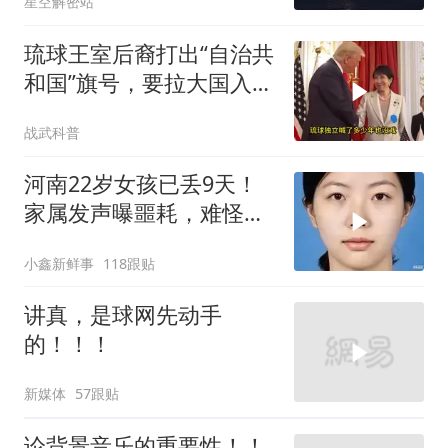
星空解密站
彻底心寒
琉球王室后裔打出“自治共
和国”旗号，要拉大国入局
制衡美日
战武科普
河南22岁女孩已丢9天！
家属发声曝噩耗，难怪搜
救犬也闻不到气味
小鑫新鲜事
118跟贴
讲真，是球网先动手
的！！！
新媒体
57跟贴
论背景音乐的重要性！！