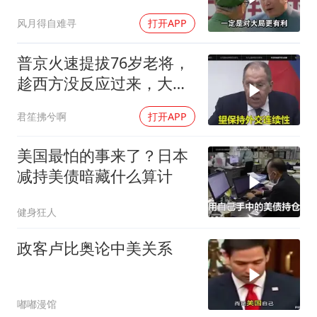
务
风月得自难寻
打开APP
普京火速提拔76岁老将，
趁西方没反应过来，大鹅
外交要动真格了
君笙拂兮啊
打开APP
美国最怕的事来了？日本
减持美债暗藏什么算计
健身狂人
政客卢比奥论中美关系
嘟嘟漫馆