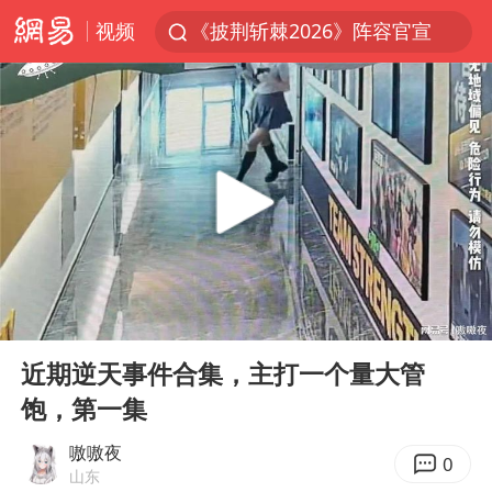
视频
《披荆斩棘2026》阵容官宣
杭州机场已取消航班388架次
浙江省委书记：该停下的坚决停下来
中国籍豪华游艇富商之子在泰国被杀
白海豚北上或致京津冀暴雨
上海有出现龙卷潜势
新疆一婚礼线上邀请引热议
00:00
07:35
广西公开征集涉黑涉恶犯罪线索
Play
Ent
full
中国第1高楼阻尼器摆动明显
近期逆天事件合集，主打一个量大管
饱，第一集
上海大部迎大暴雨
国足U17与阿森纳决赛取消 并列冠军
嗷嗷夜
0
山东