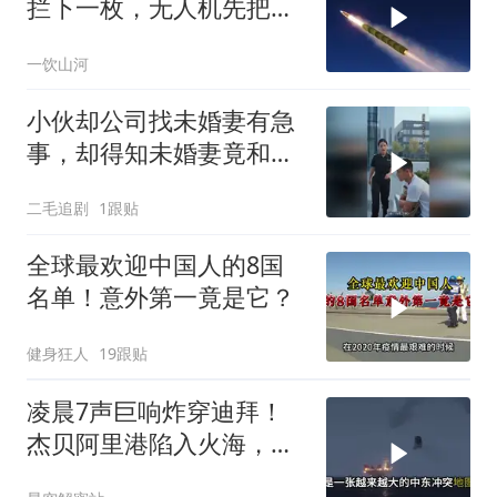
拦下一枚，无人机先把爱
国者耗干了，泽连斯基的
一饮山河
秋天反攻成了笑话
小伙却公司找未婚妻有急
事，却得知未婚妻竟和别
人订婚！
二毛追剧
1跟贴
全球最欢迎中国人的8国
名单！意外第一竟是它？
健身狂人
19跟贴
凌晨7声巨响炸穿迪拜！
杰贝阿里港陷入火海，美
军弹药库告急让中东盟友