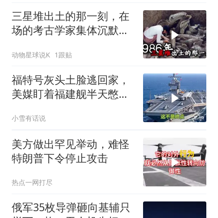
三星堆出土的那一刻，在
场的考古学家集体沉默
了，颠覆所有人的认知
动物星球说K
1跟贴
福特号灰头土脸逃回家，
美媒盯着福建舰半天憋出
一句话：这不是终点
小雪有话说
美方做出罕见举动，难怪
特朗普下令停止攻击
热点一网打尽
俄军35枚导弹砸向基辅只