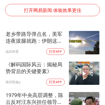
上门女婿出轨女邻居多年被判重婚罪
构建更高水平的全民健身公共服务体系
打开网易新闻 体验效果更佳
王艺迪2-4不敌张本美和止步4强
司机见竹子晃动紧急停车救下全车人
老乡带路导弹点名，美军
灌溉水坝被隔成鱼塘 村民投诉20余年
连夜拔腿就跑：伊朗这波
奋力开创中国式现代化建设新局面
操作把霸权底裤撕了个精
战武科普
打开APP
光
《解码国际风云：揭秘局
势背后的关键要素》
南宫凯旋y
打开APP
1979年中央高层调整，陈
云反对汪东兴担任领导职