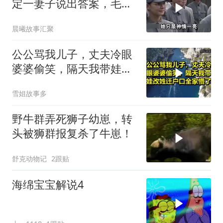
定一妻子说出答案，毛主
席听后高兴异常
晨曦故事汇聚
公公骂我儿子，丈夫冷眼
婆婆偷笑，隔天我带娃改
姓迁户口全家懵了！
雪姐故事多
野牛群弄死狮子幼崽，转
头被狮群报复杀了牛崽！
舒克动物记
2跟贴
海绵宝宝解说4