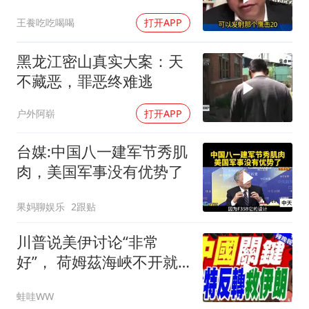
吃不起饭团子！
王飬吃吃喝喝
打开APP
黑龙江密山真实大案：天
不藏恶，罪恶终难逃
户外阿崭
打开APP
台媒:中国八一建军节秀肌
肉，美国军事没有优势了
果妈聊娱乐
2跟贴
川普说美伊讨论“非常
好”， 荷姆茲海峽不开就
出重拳｜帅化民.孙大千.
蛙哇WW
谢寒冰｜辣晚报20260805