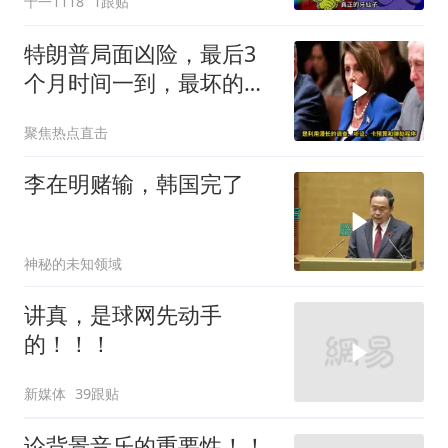
十一1118
1跟贴
特朗普局面凶险，最后3
个月时间一到，最坏的结
果是提前遭清算
聚焦热点直击
李在明赌输，韩国完了
神秘的未知领域
讲真，是球网先动手
的！！！
新媒体
39跟贴
论背景音乐的重要性！！