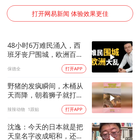
沙特否认与胡塞武装举行会谈
乘客脱鞋散发异味 司机提醒反被怼
打开网易新闻 体验效果更佳
日本籍女网红在韩直播时自杀身亡
恩比德变瘦引热议
48小时6万难民涌入，西
多专业取消艺考 文化工作者要有文化
班牙丧尸围城，欧洲百年
汕头市政府被约谈
霸权终极反噬！
保德全
打开APP
南太行山失联女孩最后信号不在山林
总书记关心百姓身边这些民生大事
野猪的发疯瞬间，木桶从
天而降，朝着狮子就打去
知道自己玩大了
辣辣动物
1跟贴
打开APP
沈逸：今天的日本就是把
天皇名字改成昭和，还是