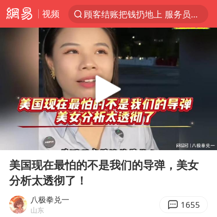
视频
顾客结账把钱扔地上 服务员霸气扔回
探寻“技能+”促就业创业新路
美国退回1000亿美元关税
山东财大教授刘海明逝世 终年38岁
李亚鹏向地铁吐血女孩捐99999元
台风白海豚或在华东沿海登陆
弹药库存告急 美军补货难
00:00
06:13
如何把百年大党建设得更加坚强有力
Play
Ent
full
香港殿堂级填词人黎彼得因病离世 终年76岁
美国现在最怕的不是我们的导弹，美女
分析太透彻了！
FIFA官方支持因凡蒂诺
41岁女子为鼓励女儿考上985研究生
八极拳兑一
1655
山东