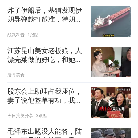
炸了伊船后，基辅发现伊
朗导弹越打越准，特朗普
要向普京“问罪”
战武科普
1跟贴
江苏昆山美女老板娘，人
漂亮菜做的好吃，和她小
喝点
唐哥美食
股东会上助理占我座位，
妻子说他签单有功，我抛
售60%股份：董事长也让
今日搞笑分享
3跟贴
给他当
毛泽东出题没人能答，陆