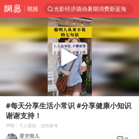
视频
光影经济撬动暑期消费新蓝海
新疆优化调整景区内自驾服务费
《欢迎来龙餐馆》口碑
白海豚将正面袭击贯穿浙江
购飞机票7分钟后退票被扣2022元
情侣在平潭拍日出时坠崖致一死一伤
郑丽文：台湾从来没有“独立”过
00:00
00:11
酒店花洒现排泄物住客索赔遭拒
Play
Ent
full
杭州全市有序停课
#每天分享生活小常识 #分享健康小知识
谢谢️支持！
夏日经济乘“热”而上 消费市场向“新”而行
声明：个人原创，仅供参考
36岁男演员成景区NPC后人气爆棚
星空雨儿