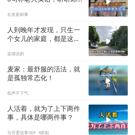
教授怎么说
右发新鲜事
人到晚年才发现，只生一
个女儿的家庭，都是这三
种结局！
蓝猫说剧
麦家：最舒服的活法，就
是孤独常态化！
低声不下气
人活着，就为了上下两件
事，具体是哪两件事？
马哥爱说事369
4跟贴