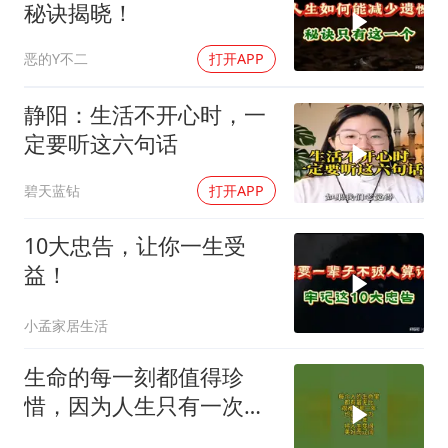
秘诀揭晓！
恶的Y不二
打开APP
静阳：生活不开心时，一
定要听这六句话
碧天蓝钻
打开APP
10大忠告，让你一生受
益！
小孟家居生活
生命的每一刻都值得珍
惜，因为人生只有一次，
且行且珍惜