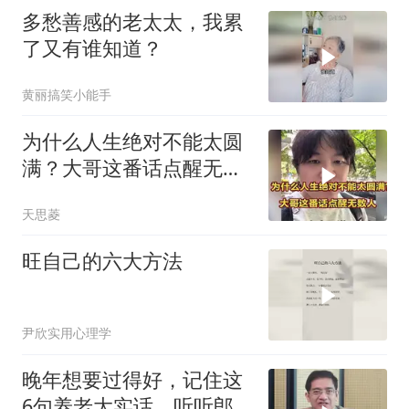
多愁善感的老太太，我累
了又有谁知道？
黄丽搞笑小能手
为什么人生绝对不能太圆
满？大哥这番话点醒无数
人
天思菱
旺自己的六大方法
尹欣实用心理学
晚年想要过得好，记住这
6句养老大实话，听听郎