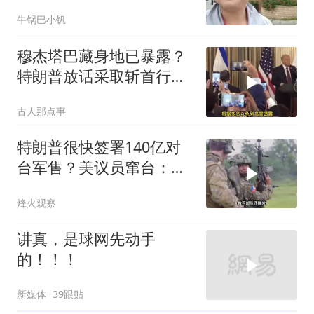
老师傅一招拿下
牛锅巴小钒
穆杰塔巴藏身地已暴露？
特朗普放话采取斩首行
动，美军机又被击落
古人那点事
特朗普很快签署140亿对
台军售？美议员窜台：必
须以实力拒统
烽火观察
讲真，是球网先动手
的！！！
新媒体
39跟贴