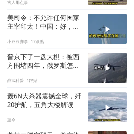
古人那点事
美司令：不允许任何国家
主宰印太！中国：好，轰
6N就挂一枚弹升空
小豆豆赛事
17跟贴
普京下了一盘大棋：被西
方围堵四年，俄罗斯怎么
反倒打出了国运翻盘？
战武科普
1跟贴
轰6N大杀器震撼全球，歼
20护航，五角大楼解读
至今