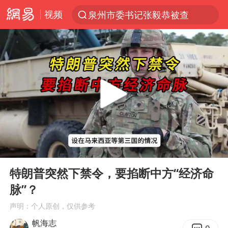
视频
泉州市委书记张毅恭被查
“电影+”如何激发千亿级消费新活力？
秘鲁和墨西哥宣布恢复外交关系
台风白海豚已进入24小时警戒线
沙特土耳其巴基斯坦签署共同防务协议
中医教你一招提升气血
美联储9月还敢加息吗
00:00
05:06
四川宜宾市高县4.9级地震致1人死亡
Play
Ent
full
胡彦斌韩磊 谁帮谁
特朗普突然下禁令，要掐断中方“经济命
脉”？
上海：台风白海豚或将带来龙卷风
声明：个人原创，仅供参考
百花奖开幕式
帆海志