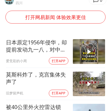
中巨芯：上半年归母净利润1405.77万元
0
四川
“新疆阿勒泰八月能滑雪”不实
打开网易新闻 体验效果更佳
日本试射“战斧”导弹，国防部回应
胡彦斌获《歌手2026》歌王
名创优品回应女子吐槽内裤质量差
日本原定1956年侵华，却
秋天的第一杯奶茶到底有多火
提前发动九一八，对中国
是福是祸？
飞机票免费退改真的来了
爱竞彩的小周
打开APP
夯实基础开新局
莫斯科炸了，克宫集体失
声了
旧梦留声机
打开APP
被40公里外火控雷达锁