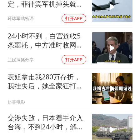
定，菲律宾军机掉头就
跑，欧盟1500万也救不了
环球军武密语
打开APP
场
24小时不到，白宫连收5
条噩耗，中方准时收网，
最大输家已浮现
兰妮搞笑分享
打开APP
表姐拿走我280万存折，
我挂失后，她全家狂打
200个电话
起喜电影
交涉失败，日本着手介入
台海，不到24小时，解放
军军机3路出动