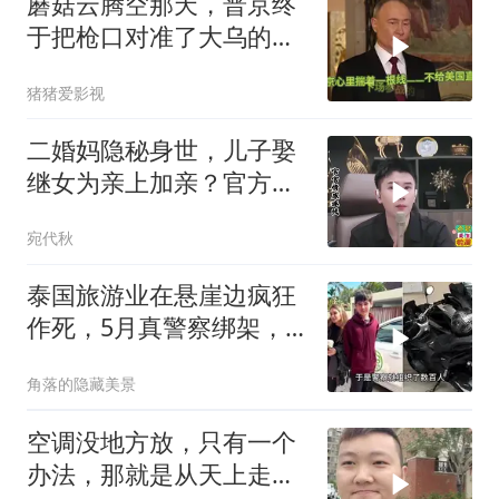
蘑菇云腾空那天，普京终
于把枪口对准了大乌的军
火库
猪猪爱影视
二婚妈隐秘身世，儿子娶
继女为亲上加亲？官方怒
批！
宛代秋
泰国旅游业在悬崖边疯狂
作死，5月真警察绑架，7
月假警察杀人
角落的隐藏美景
空调没地方放，只有一个
办法，那就是从天上走，