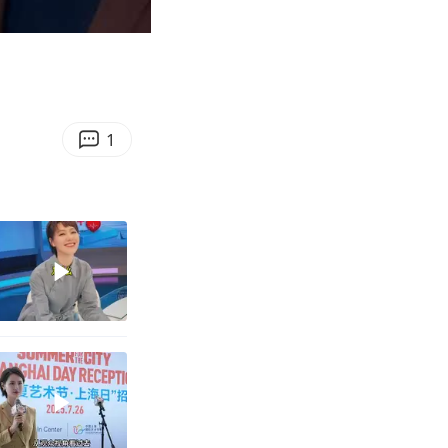
08:00
Enter
fullscreen
1