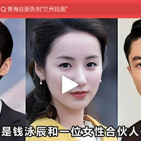
青海拉面告别“兰州拉面”
以“新”破局 首发经济点亮城市消费活力
中方回应是否开采太平洋海底稀土资源
台风白海豚进入48小时警戒线
佛得角门将亮相智利俱乐部主场
看守所辅警收受10万获刑1年
宇树科技发行价格150.80元/股
CIA被曝已秘密设立古巴工作组
泰国一女公务员妆容引争议 本人回应
U17国足1分钟轰2球
宇树科技王兴兴身家有望超200亿元