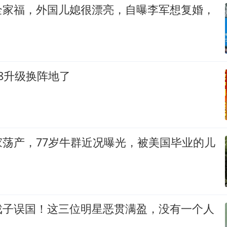
全家福，外国儿媳很漂亮，自曝李军想复婚，
8升级换阵地了
家荡产，77岁牛群近况曝光，被美国毕业的儿
戏子误国！这三位明星恶贯满盈，没有一个人