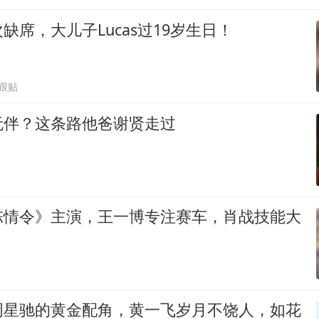
缺席，大儿子Lucas过19岁生日！
6跟贴
无伴？这条路他爸谢贤走过
陈情令》主演，王一博专注赛车，肖战技能大
周星驰的黄金配角，黄一飞岁月不饶人，如花