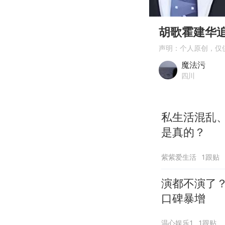
00:00
Play
胡歌霍建华
声明：个人原创，仅
魔法污
四川
私生活混乱、
是真的？
紫紫爱生活
1跟贴
演都不演了
口碑暴增
温心娱乐1
1跟贴