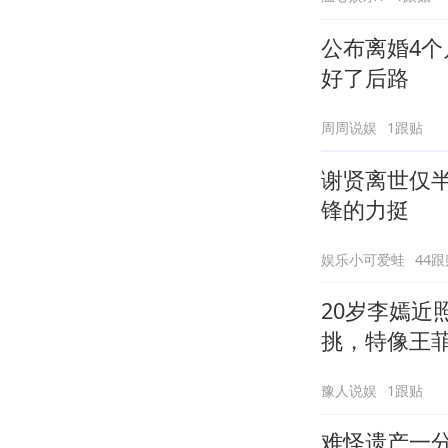
公布离婚4
好了后路
周周说娱
1跟贴
谢贤离世仅半
锋的力挺
娱乐小可爱蛙
44跟
20岁李嫣
挑，特像王
豫人说娱
1跟贴
难怪遗产一