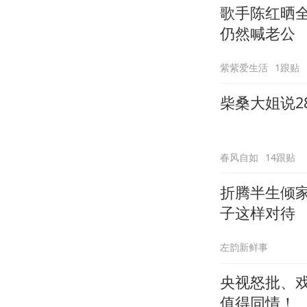
歌手陈红晒
仍然喊老公
紫紫爱生活
1跟贴
柴桑大姐说2
春风自如
14跟贴
折腾半生倾
子这样对待
左韵新鲜事
央视怒批、
值得同情！