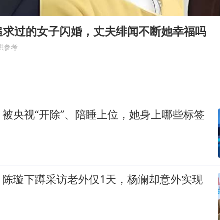
陈熠叫医疗暂停被驳回 带伤遭逆转
外交部发言人就广岛核爆81周年等答记者问
追求过的女子闪婚，丈夫绯闻不断她幸福吗
贵州轮胎子公司获美国退税8136万
供参考
吉林一“温度计大楼”读数爆表
27岁女子成组织卖淫集团主犯被通缉
感觉全东北都在等7号
被央视“开除”、陪睡上位，她身上哪些标签
80后女柜员逆袭成4200亿银行副行长
奋进开新局 实干挑大梁
？陈璇下蹲采访老外仅1天，杨澜却意外实现