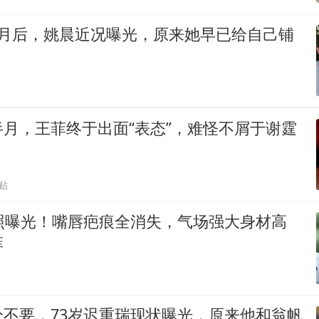
个月后，姚晨近况曝光，原来她早已给自己铺
月，王菲终于出面“表态”，难怪不屑于谢霆
贴
近照曝光！嘴唇疤痕全消失，气场强大身材高
菲
分不要，73岁迟重瑞现状曝光，原来他和翁帆