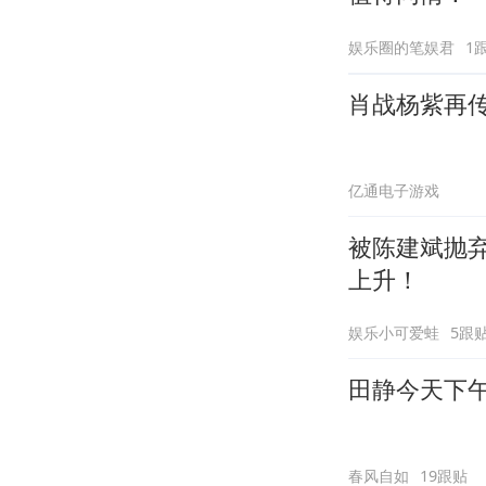
娱乐圈的笔娱君
1
肖战杨紫再
亿通电子游戏
被陈建斌抛
上升！
娱乐小可爱蛙
5跟
田静今天下
春风自如
19跟贴