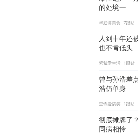
的处境一
华庭讲美食
7跟贴
人到中年还
也不肯低头
紫紫爱生活
1跟贴
曾与孙浩差
浩仍单身
空锅爱搞笑
1跟贴
彻底摊牌了？
同病相怜