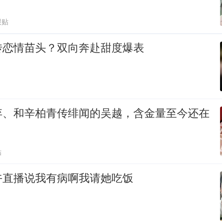
跟贴
传恋情苗头？双向奔赴甜度爆表
弃、和辛柏青传绯闻的吴越，含金量至今还在
贴
午直播说我有病啊我请她吃饭