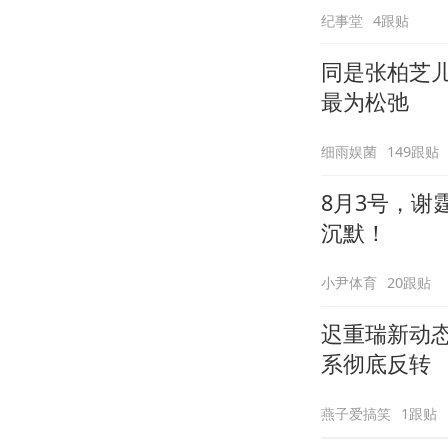
纪事堂
4跟贴
同是张柏芝
最为松弛
细雨娱菌
149跟贴
8月3号，谢
沉默！
小尹体育
20跟贴
迟重瑞新动
系彻底反转
燕子爱搞笑
1跟贴