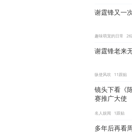
谢霆锋又一次
趣味萌宠的日常
2
谢霆锋老来
纵使风吹
11跟贴
镜头下看《
赛推广大使
名人娱闻
1跟贴
多年后再看