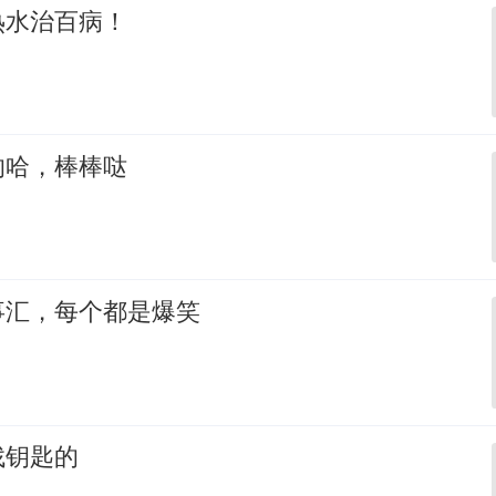
热水治百病！
的哈，棒棒哒
事汇，每个都是爆笑
找钥匙的