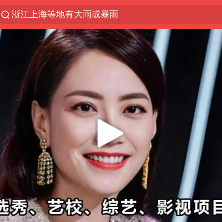
浙江上海等地有大雨或暴雨
光影经济撬动暑期消费新蓝海
新疆优化调整景区内自驾服务费
微信又有新功能，你可以“撤回”你的撤回了！
梁家辉：到内地拍戏不是北上是回归
“新疆的交警怎么个个像我妈”
情侣平潭拍日出坠崖1死1伤
西湖突现狂风暴雨 游客瞬间被浇透
香港正式允许“拒绝抢救”
白海豚将正面袭击贯穿浙江
《欢迎来龙餐馆》口碑