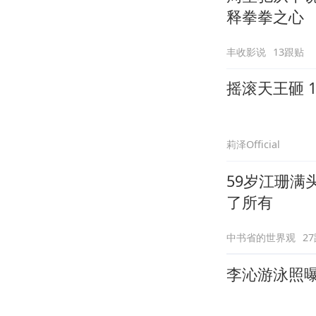
释拳拳之心
丰收影说
13跟贴
摇滚天王砸 
莉泽Official
59岁江珊满
了所有
中书省的世界观
2
李沁游泳照