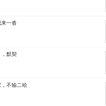
我来一沓
，，默契
家，不输二哈