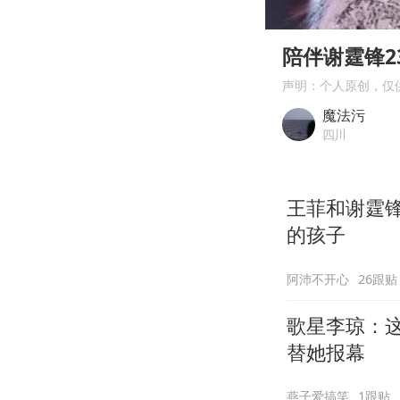
00:00
Play
陪伴谢霆锋2
声明：个人原创，仅
魔法污
四川
王菲和谢霆
的孩子
阿沛不开心
26跟贴
歌星李琼：
替她报幕
燕子爱搞笑
1跟贴