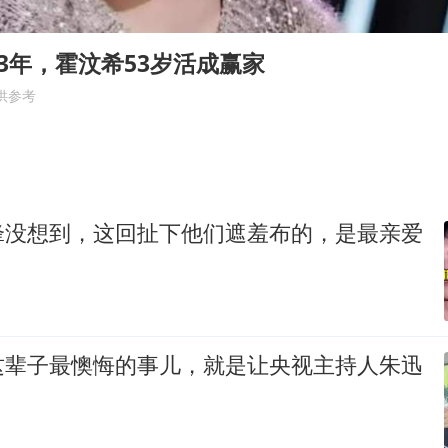
郑丽文：台湾从来没有“独立”过
几元成本的AI广告导致千万市值蒸发
3年，霍汶希53岁活成赢家
酒店回应车内过夜被收150元
供参考
商场现钱学森巨幅海报 负责人回应
杭州全市有序停课
“不怕六爷挂得多 就怕六爷挂一颗”
锋没想到，这回扯下他们遮羞布的，是最亲爱
全民健身事业高质量发展
乐享全民健身 共筑健康中国
这辈子最懊悔的事儿，就是让央视主持人朱迅