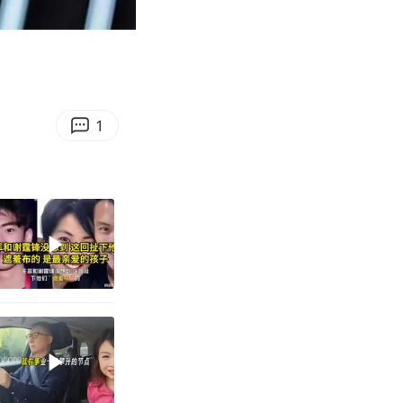
10:21
Enter
fullscreen
1