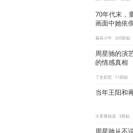
70年代末
画面中她依
淼犇小牛
205跟贴
周星驰的演
的情感真相
了史剧堂
11跟贴
当年王阳和
火星看娱楽
3跟贴
周星驰从不