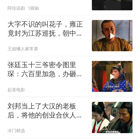
阿佳说剧
1跟贴
大字不识的叫花子，雍正
竟封为江苏巡抚，朝中哗
然！
王姐懒人家常菜
张廷玉十三爷密令图里
琛：六百里加急，办砸提
头来见
起喜电影
刘邦当上了大汉的老板
后，将他的创业合伙人一
一斩杀
冷门精选