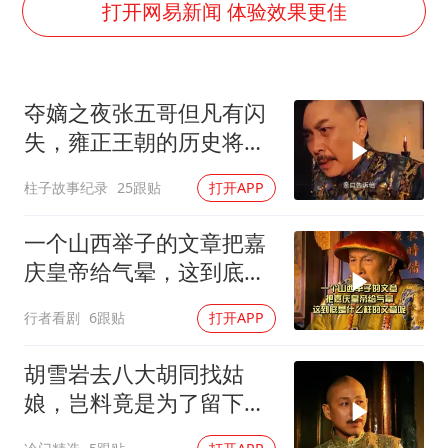
国乒男单横滨冠军赛全军覆没
打开网易新闻 体验效果更佳
U17国足点球大战淘汰河床晋级决赛
胡彦斌获《歌手2026》歌王
夺嫡之夜张五哥但凡有闪
日本试射“战斧”导弹，国防部回应
失，雍正王朝的历史将彻
胡彦斌韩磊 谁帮谁
底改写！
柱子故事纪录
25跟贴
打开APP
百花奖开幕式
美股存储板块集体大跌
一个山西举子的文章把嘉
夯实基础开新局
庆皇帝给气晕，这到底是
什么样的文章呢
行者看剧
6跟贴
打开APP
胡雪岩去八大胡同找姑
娘，岂料竟是为了留下好
名声