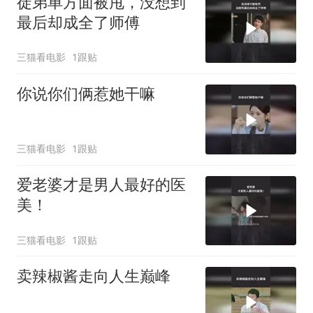
徒弟单方面被甩，没想到
最后却成全了师傅
三猫看电影
1跟贴
你说你们俩惹她干嘛
三猫看电影
1跟贴
爱老婆才是男人最好的医
美！
三猫看电影
1跟贴
卖辣椒酱走向人生巅峰