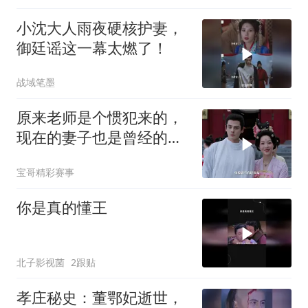
小沈大人雨夜硬核护妻，
御廷谣这一幕太燃了！
战域笔墨
原来老师是个惯犯来的，
现在的妻子也是曾经的学
生
宝哥精彩赛事
你是真的懂王
北子影视菌
2跟贴
孝庄秘史：董鄂妃逝世，