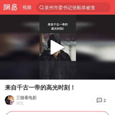
视频
泉州市委书记张毅恭被查
“电影+”如何激发千亿级消费新活力？
全球首个长时储能一体化产业园量产
台风白海豚已进入24小时警戒线
中国女篮70-67险胜尼日利亚女篮
上海：台风白海豚或将带来龙卷风
四川宜宾高县4.9级地震致1死
00:00
02:21
中巨芯：上半年归母净利润1405.77万元
Play
Ent
full
秋天的第一杯奶茶到底有多火
来自千古一帝的高光时刻！
38岁演员求职万岁山NPC成功
三猫看电影
2
河北
胜宏科技：股票交易异常波动