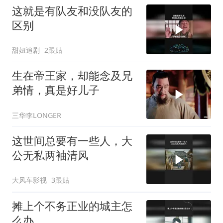
这就是有队友和没队友的
区别
甜妞追剧
2跟贴
生在帝王家，却能念及兄
弟情，真是好儿子
三华李LONGER
这世间总要有一些人，大
公无私两袖清风
大风车影视
3跟贴
摊上个不务正业的城主怎
么办