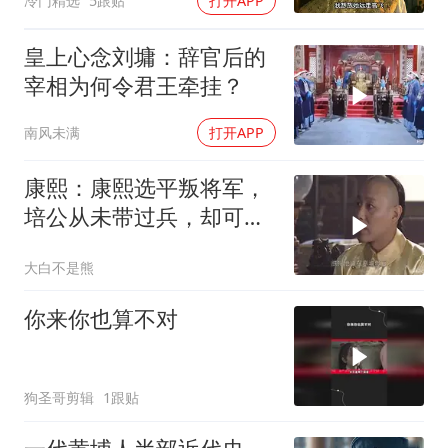
冷门精选
5跟贴
打开APP
皇上心念刘墉：辞官后的
宰相为何令君王牵挂？
南风未满
打开APP
康熙：康熙选平叛将军，
培公从未带过兵，却可称
汉将第一
大白不是熊
你来你也算不对
狗圣哥剪辑
1跟贴