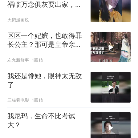
福临万念俱灰要出家，孝
庄伤心：那我呢
天鹅漫画说
区区一个妃嫔，也敢得罪
长公主？那可是皇帝亲
姐、太后亲闺女啊！
左允新鲜事
1跟贴
我还是馋她，眼神太无敌
了
三猫看电影
1跟贴
我尼玛，生命不比考试
大？