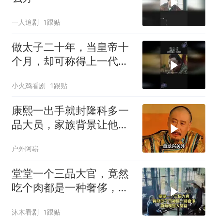
一人追剧
1跟贴
做太子二十年，当皇帝十
个月，却可称得上一代明
君
小火鸡看剧
1跟贴
康熙一出手就封隆科多一
品大员，家族背景让他平
步青云
户外阿崭
堂堂一个三品大官，竟然
吃个肉都是一种奢侈，真
不愧是大清官
沐木看剧
1跟贴