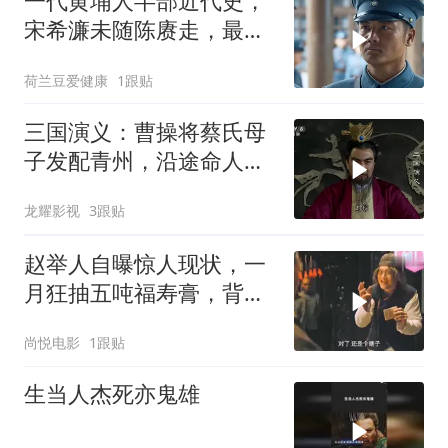
一代黄埔人半部近代史，
宋希濂未随陈赓走，最终
进了功德林
荷兰豆爱健康
1跟贴
三国演义：曹操将蔡氏母
子发配青州，沿途命人直
接杀了他们
龙耀影视
3跟贴
赵举人自曝惊人现状，一
月狂抽五吨福寿膏，背后
真相耐人寻味
尚悦电影
1跟贴
生当人杰死亦鬼雄