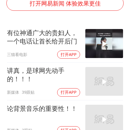
国防部：中国军队坚决反制任何闹海挑衅图谋
打开网易新闻 体验效果更佳
今日立秋你咬秋了吗
女儿为争财产堵门阻挠父亲出殡
有位神通广大的贵妇人，
欧阳娜娜窦靖童好搭
一个电话让首长给开后门
建筑工人不慎坠落身体被3根钢筋刺穿
三猫看电影
打开APP
夯实基础开新局
讲真，是球网先动手
的！！！
新媒体
39跟贴
打开APP
论背景音乐的重要性！！