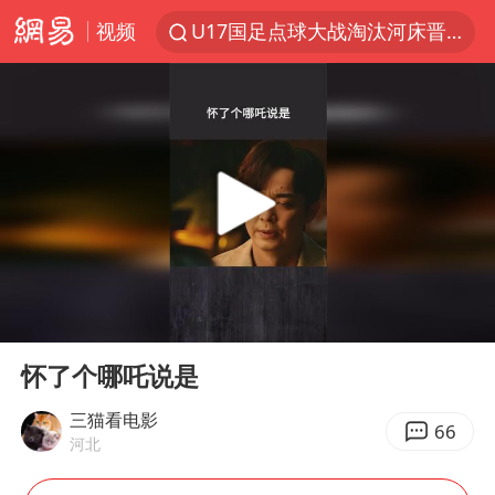
视频
U17国足点球大战淘汰河床晋级决赛
中巨芯：上半年归母净利润1405.77万元
国乒男单横滨冠军赛全军覆没
东航：国内客票提前14天免费退改
四川宜宾高县4.9级地震致1死
日本试射“战斧”导弹，国防部回应
百花奖开幕式 刘浩存独舞
00:00
00:19
台风白海豚中心风力增强
Play
Ent
full
广东雷州通报特教老师招聘违规事件
怀了个哪吒说是
“新疆阿勒泰八月能滑雪”不实
三猫看电影
66
河北
我国外贸延续良好增长态势