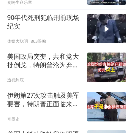
奏响生命乐章
90年代死刑犯临刑前现场
纪实
体娱大聪明
863跟贴
美国政局突变，共和党大
批倒戈，特朗普沦为弃
子，中方预判精准
透视到底
伊朗第27次攻击触及美军
要害，特朗普正面临来自
三个方向的挑战
奇墨史