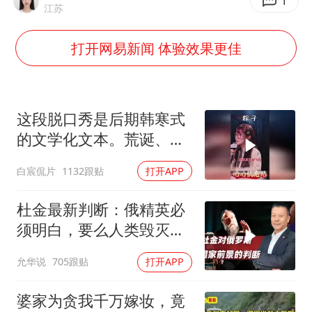
香港殿堂级填词人黎彼得因病离世 终年76岁
1
江苏
李亚鹏向地铁吐血女孩捐99999元
打开网易新闻 体验效果更佳
FIFA官方支持因凡蒂诺
41岁女子为鼓励女儿考上985研究生
乘客脱鞋散发异味 司机提醒反被怼
这段脱口秀是后期韩寒式
日本籍女网红在韩直播时自杀身亡
的文学化文本。荒诞、激
愤又温暖
恩比德变瘦引热议
白宸侃片
1132跟贴
打开APP
总书记关心百姓身边这些民生大事
杜金最新判断：俄精英必
须明白，要么人类毁灭，
要么俄毁灭
允华说
705跟贴
打开APP
婆家为贪我千万嫁妆，竟