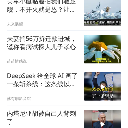
美军小艇贴脸拍我们驱逐
舰，不开火就是怂？让印
度来教你怎么丢人
未来展望
夫妻揣56万拆迁款进城，
谎称看病试探大儿子孝心
苗苗情感说
DeepSeek 给全球 AI 画了
一条斩杀线：这条线以下
的，趁早都别干了！
苏有朋影音馆
内塔尼亚胡被自己人背刺
了