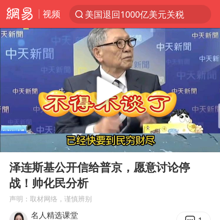
视频
美国退回1000亿美元关税
探寻“技能+”促就业创业新路
顾客结账把钱扔地上 服务员霸气扔回
38岁山东财大教授刘海明逝世
被泰航拒载中国乘客：免费改签没兑现
陕西柞水遭遇暴雨五千余户群众转移
银行午休1.5小时 留个窗口行不行
00:00
11:17
台风白海豚或在华东沿海登陆
Play
Ent
full
弹药库存告急 美军补货难
泽连斯基公开信给普京，愿意讨论停
战！帅化民分析
沙特否认与胡塞武装举行会谈
声明：取材网络，谨慎辨别
如何把百年大党建设得更加坚强有力
名人精选课堂