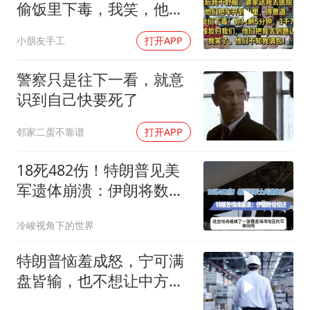
偷饭里下毒，我笑，他们
却不知我调包！
小朋友手工
打开APP
警察只是往下一看，就意
识到自己快要死了
邻家二蛋不靠谱
打开APP
18死482伤！特朗普见美
军遗体崩溃：伊朗将数倍
偿还
冷峻视角下的世界
特朗普恼羞成怒，宁可满
盘皆输，也不想让中方供
应链做成一件大事