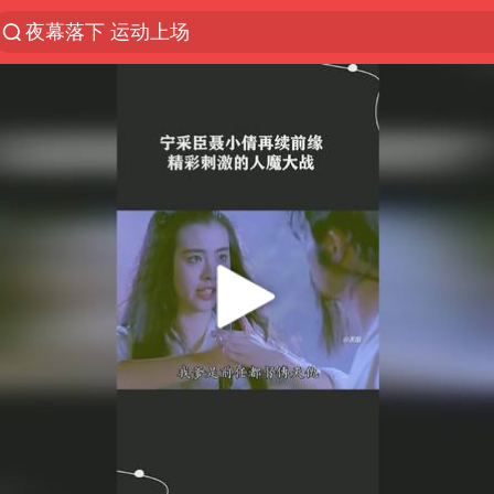
夜幕落下 运动上场
泰交通部副部长回应中国游客遭歧视
Meta被判支付5.67亿美元
1岁宝宝碰坏纸巾盒 宝妈被索赔924元
男子结婚8年3个女儿均非亲生
中信证券：预计铜板块将迎来共振上涨
台风白海豚逼近 暴雨大暴雨来袭
“空调24小时开着更省电”不实
公司“上四休三”但要降薪1000元
47岁妈妈突然产女 26岁女儿：很震惊
OpenAI为免费用户升级GPT-5.6 Luna