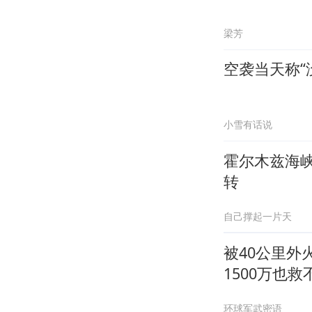
梁芳
空袭当天称“
小雪有话说
霍尔木兹海
转
自己撑起一片天
被40公里
1500万也救
环球军武密语