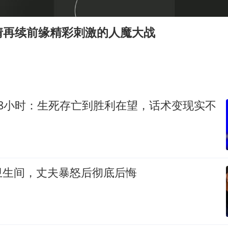
“中国蔬菜之乡”最高温达41.8℃
段绚竞因公牺牲 年仅44岁
倩再续前缘精彩刺激的人魔大战
日本广岛民众举行游行反对政府行径
27岁女子成组织卖淫集团主犯被通缉
97岁英国奶奶飞上天再破吉尼斯纪录
女子开一天一夜空调后二氧化碳中毒
48小时：生死存亡到胜利在望，话术变现实不
奋进开新局 实干挑大梁
卫生间，丈夫暴怒后彻底后悔