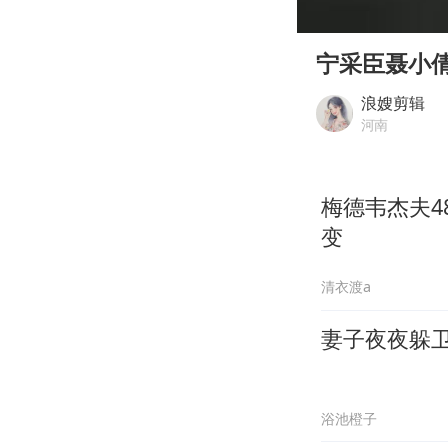
00:00
Play
宁采臣聂小
浪嫂剪辑
河南
梅德韦杰夫
变
清衣渡a
妻子夜夜躲
浴池橙子