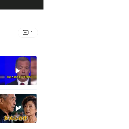
06:19
Enter
fullscreen
1