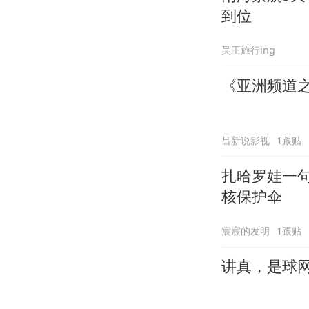
到位
吴王旅行ing
《亚洲频道
吕新说影视
1跟贴
扎哈罗娃一
核保护伞
宸宸的发明
1跟贴
讲真，是球