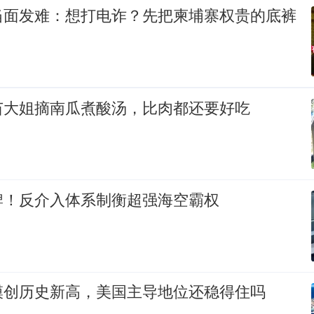
当面发难：想打电诈？先把柬埔寨权贵的底裤
苗大姐摘南瓜煮酸汤，比肉都还要好吃
牌！反介入体系制衡超强海空霸权
模创历史新高，美国主导地位还稳得住吗