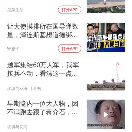
反而全盘接受？
鬼菜生活
打开APP
让大使摸排所在国导弹数
量，泽连斯基想道德绑架
援乌国，黔驴技穷
宋忠平
打开APP
越军集结60万大军，我军
按兵不动，看清这一点便
知越南必败
玫瑰与花海
1跟贴
早期党内一位大人物，因
不满跑去跟了蒋介石，不
料晚年竟悲惨死
玫瑰与花海