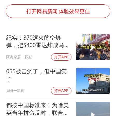
“不怕六爷挂得多 就怕六爷挂一颗”
牛津大学一纸声明甩不了锅
打开网易新闻 体验效果更佳
网传《披荆斩棘2026》名单
新疆景区自驾服务费改为按车收费
纪实：370远火的空爆
女主硬加吻戏短剧已下架
弹，把S400雷达炸成马蜂
浙江台州《告全体市民书》
窝，靶标惨状让台军急眼
阿离家居
1跟贴
打开APP
了
香港宏福苑火灾或由烟头引起
人民的健康、体质、幸福一脉相承
055被击沉了，但中国笑
了
周哥一影视
打开APP
都按中国标准来！为啥美
英当年拼命反对，联合国