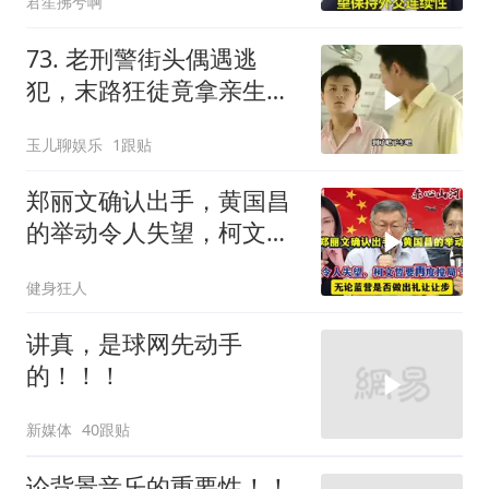
君笙拂兮啊
73. 老刑警街头偶遇逃
犯，末路狂徒竟拿亲生儿
子当作人质落网！
玉儿聊娱乐
1跟贴
郑丽文确认出手，黄国昌
的举动令人失望，柯文哲
要再度搅局？
健身狂人
讲真，是球网先动手
的！！！
新媒体
40跟贴
论背景音乐的重要性！！