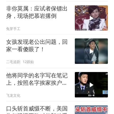
非你莫属：应试者保镖出
身，现场把慕岩撂倒
兔芽手工
女孩发现老公出问题，回
家一看傻眼了！
二毛追剧
12跟贴
他将同学的名字写在笔记
上，按照名字挨家挨户去
杀人！
飞龙文化
口头斩首威慑不断，美国