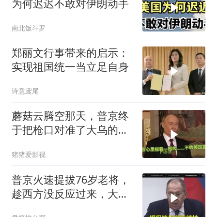
为何迟迟不敢对伊朗动手
南北饭斗罗
郑丽文行事带来的启示：
实现祖国统一当立足自身
诗意鸢尾
蘑菇云腾空那天，普京终
于把枪口对准了大乌的军
火库
猪猪爱影视
普京火速提拔76岁老将，
趁西方没反应过来，大鹅
外交要动真格了