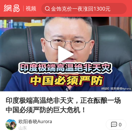
视频
金饰克价一夜涨回1300元
解锁各地夏日限定体验
峰哥 汪海林
西湖突现狂风暴雨 游客瞬间被浇透
富婆带资进组给自己硬加60多场吻戏
河南重大刑事案嫌疑人落网
黄金创今年来最大单周涨幅
00:00
12:33
视频丨中国东方电气集团原党组副书记、董事宋致远被查
Play
Ent
full
梁家辉：到内地拍戏不是北上是回归
印度极端高温绝非天灾，正在酝酿一场
中国必须严防的巨大危机！
白海豚将正面袭击贯穿浙江
酒店回应车内过夜被收150元
欧阳春晓Aurora
0
山东