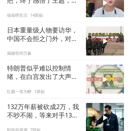
疤，终于感悟了王超，他
决定接妈妈回来养老
临临唠生活
14跟贴
日本重量级人物要访华，
中国不会拒之门外，对日
本公事公办就够了
揭秘世间万象
特朗普似乎难以控制情
绪，在白宫发出了大声咒
骂
红颜一笑为醉
1跟贴
132万年薪被砍成2万，我
不吵不闹，等来对手13倍
年薪挖我
时尚的弄潮
7跟贴