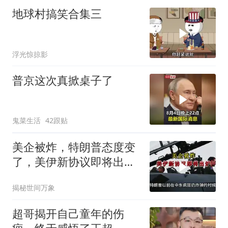
地球村搞笑合集三
浮光惊掠影
普京这次真掀桌子了
鬼菜生活
42跟贴
美企被炸，特朗普态度变
了，美伊新协议即将出
炉？又被中方说中了
揭秘世间万象
超哥揭开自己童年的伤