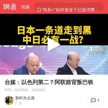
视频
“电影+”如何激发千亿级消费新活力？
全球首个长时储能一体化产业园量产
台风白海豚已进入24小时警戒线
中国女篮70-67险胜尼日利亚女篮
四川宜宾市高县4.9级地震致1人死亡
名创优品回应女子吐槽内裤质量差
上海：台风白海豚或将带来龙卷风
00:00
10:32
出口禁令驱动有色板块大涨
Play
Ent
full
胜宏科技：股票交易异常波动
台媒：以色列第二？阿联酋背叛巴铁
秋天的第一杯奶茶到底有多火
声明：取材网络，谨慎辨别
新时光点滴
U17国足三连胜晋级明日之星半决赛
1
广东