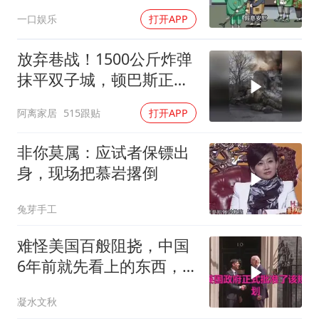
断交！
一口娱乐
打开APP
放弃巷战！1500公斤炸弹
抹平双子城，顿巴斯正变
成一场拆城游戏
阿离家居
515跟贴
打开APP
非你莫属：应试者保镖出
身，现场把慕岩撂倒
兔芽手工
难怪美国百般阻挠，中国
6年前就先看上的东西，
特朗普想要截胡？
凝水文秋