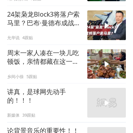
24架枭龙Block3将落户索
马里？巴布·曼德布成战略
支点
允华说
4跟贴
周末一家人凑在一块儿吃
顿饭，亲情都藏在这一饭
一菜里
乡间小徐
5跟贴
讲真，是球网先动手
的！！！
新媒体
39跟贴
论背景音乐的重要性！！