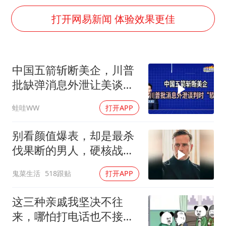
国乒男单横滨冠军赛全军覆没
打开网易新闻 体验效果更佳
38岁演员求职万岁山NPC成功
东航：国内客票提前14天免费退改
胡彦斌韩磊 谁帮谁
中国五箭斩断美企，川普
胡彦斌获《歌手2026》歌王
批缺弹消息外泄让美谈判
百花奖开幕式
时“软弱”｜介文汲.郭正亮.
蛙哇WW
打开APP
栗正杰｜辣晚报20260807
夯实基础开新局
别看颜值爆表，却是最杀
伐果断的男人，硬核战术
犯罪片来袭
鬼菜生活
518跟贴
打开APP
这三种亲戚我坚决不往
来，哪怕打电话也不接，