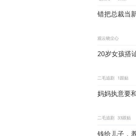
错把总裁当
观云晓尘心
20岁女孩搭
二毛追剧
1跟贴
妈妈执意要
二毛追剧
33跟贴
钱给儿子，