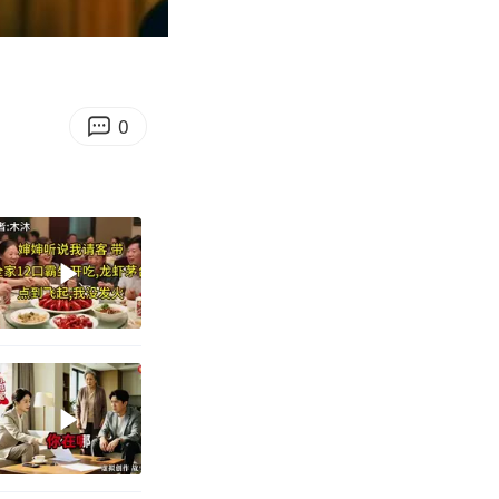
02:59
Enter
fullscreen
0