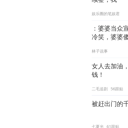
娱乐圈的笔娱君
：婆婆当众
冷笑，婆婆
林子说事
女人去加油
钱！
二毛追剧
56跟贴
被赶出门的
七夏光
61跟贴