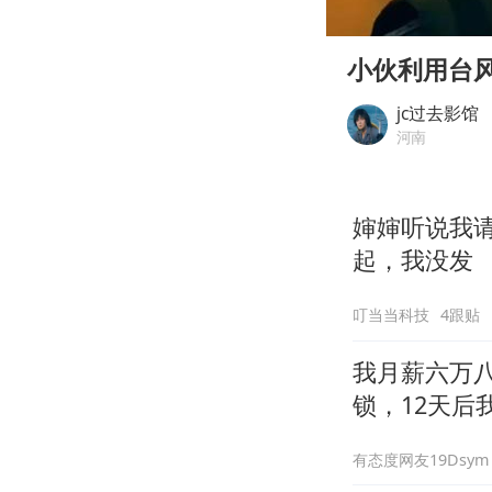
00:00
Play
小伙利用台
jc过去影馆
河南
婶婶听说我
起，我没发
叮当当科技
4跟贴
我月薪六万
锁，12天后
有态度网友19Dsym