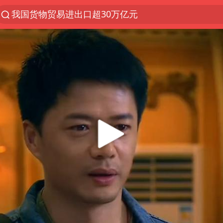
我国货物贸易进出口超30万亿元
曝韩国足协为外籍裁判员安排色情招待
台风白海豚加强
佛山通报笔试前13被淘汰后5名进体检
“新疆阿勒泰八月能滑雪”不实
广东雷州通报特教老师招聘违规事件
陈幸同晋级WTT横滨冠军赛8强
泰国枪击案凶手先杀祖父母后行凶
“立秋的第一杯奶茶”又爆单了
超颖电子拟投资20.86亿建设新项目
宇树科技中一签需缴款7.54万元