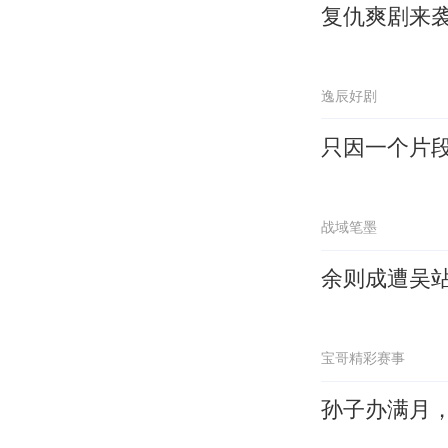
复仇爽剧来
逸辰好剧
只因一个片
战域笔墨
余则成遭吴
宝哥精彩赛事
孙子办满月