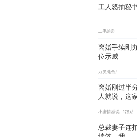
工人怒抽秘
二毛追剧
离婚手续刚
位示威
万灵缝合厂
离婚刚过半
人就说，这
小蜜情感说
1跟贴
总裁妻子连
续签，我