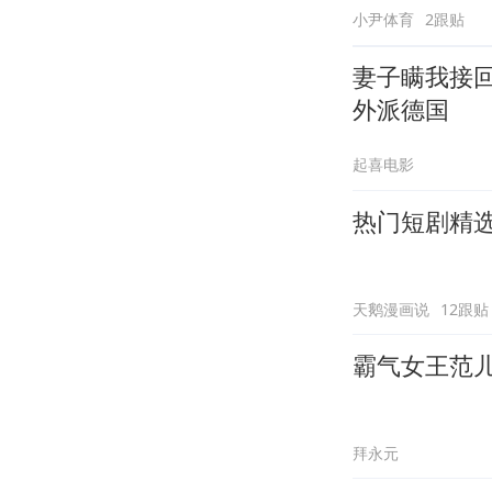
小尹体育
2跟贴
妻子瞒我接
外派德国
起喜电影
热门短剧精
天鹅漫画说
12跟贴
霸气女王范儿
拜永元