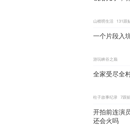
山楂唠生活
131跟
一个片段入
游玩峡谷之巅
全家受尽全
柱子故事纪录
7跟
开拍前连演
还会火吗