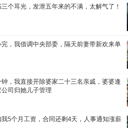
书三个耳光，发泄五年来的不满，太解气了！
办完，我借调中央部委，隔天前妻带新欢来单
分钟，我直接开除婆家二十三名亲戚，婆婆逢
家公司归她儿子管理
扣我5个月工资，合同还剩4天，人事通知涨薪