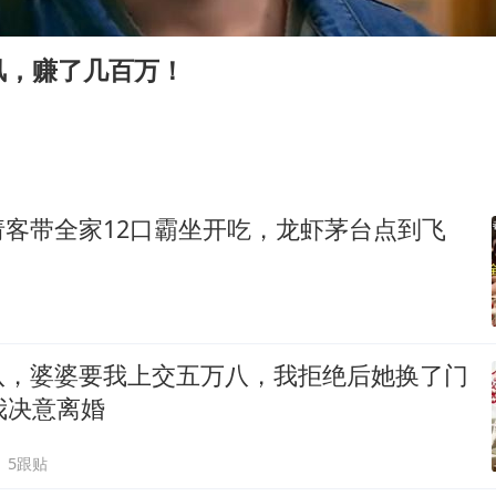
国防部：坚决反制任何闹海挑衅图谋
江苏发布台风蓝色预警
风，赚了几百万！
两名乘客在飞机上因调节座椅起冲突
台湾海峡南口北上船舶实施交通管制
夯实基础开新局
请客带全家12口霸坐开吃，龙虾茅台点到飞
八，婆婆要我上交五万八，我拒绝后她换了门
我决意离婚
5跟贴