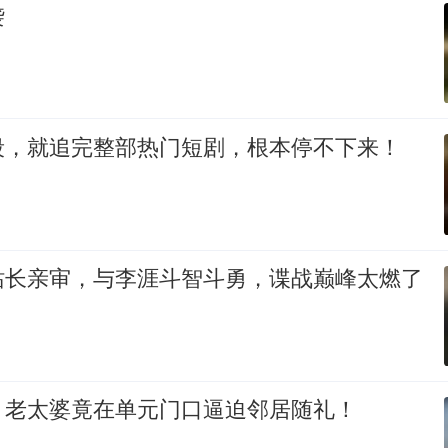
袭
段，就追完整部热门短剧，根本停不下来！
站长亲审，与李涯斗智斗勇，谍战巅峰太燃了
，老太婆竟在单元门口逼迫邻居随礼！