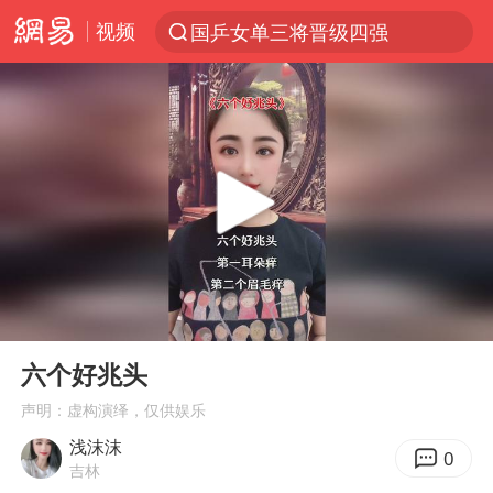
视频
国乒女单三将晋级四强
光影经济撬动暑期消费新蓝海
马克·艾伦退出斯诺克中国公开赛
新疆优化调整景区内自驾服务费
上四休三，但降薪1000元，你接受吗？
央视新主播李秋莹孙亚鹏亮相
情侣平潭拍日出坠崖1死1伤
00:00
00:08
梁家辉：到内地拍戏不是北上是回归
Play
Ent
full
全民健身事业高质量发展
六个好兆头
台当局重金为“台独”织“皇帝新衣”
声明：虚构演绎，仅供娱乐
浅沫沫
几元成本的AI广告导致千万市值蒸发
0
吉林