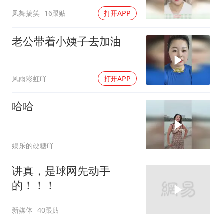
不可能的
凤舞搞笑
16跟贴
打开APP
老公带着小姨子去加油
风雨彩虹吖
打开APP
哈哈
娱乐的硬糖吖
讲真，是球网先动手
的！！！
新媒体
40跟贴