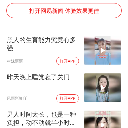
老挝国会主席赛宋蓬逝世
打开网易新闻 体验效果更佳
白海豚将正面袭击贯穿浙江
酒店回应车内过夜被收150元
杭州全市有序停课
黑人的生育能力究竟有多
商场现钱学森巨幅海报 负责人回应
强
36岁男演员成景区NPC后人气爆棚
村妹丽丽
打开APP
夏日经济乘“热”而上 消费市场向“新”而行
昨天晚上睡觉忘了关门
乐享全民健身 共筑健康中国
风雨彩虹吖
打开APP
男人时间太长，也是一种
负担，动不动就半小时是