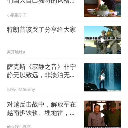
们国人自己独特的风格魅
力
小麒麒手工
特朗普该哭了分享给大家
离开地球a
萨克斯《寂静之音》非宁
静无以致远，非淡泊无以
明志
阳光小筑Sunny
对越反击战中，解放军在
越南拆铁轨、埋地雷，是
真的吗？
他走我心既空