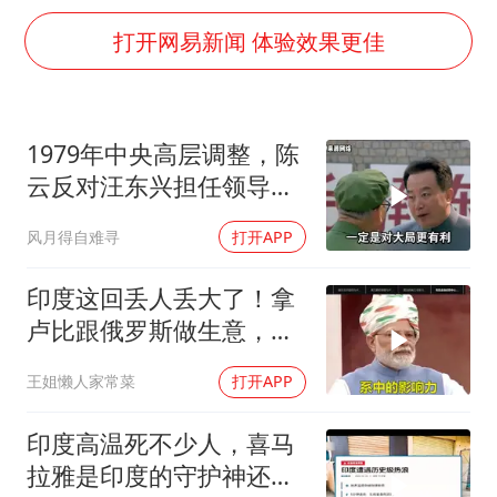
外交部发言人就广岛核爆81周年等答记者问
打开网易新闻 体验效果更佳
佛得角门将亮相智利俱乐部主场
首次证实！“胶球”存在
民警发现救助的拾荒老人是逃犯
1979年中央高层调整，陈
中方回应是否在太平洋海底开采稀土
云反对汪东兴担任领导职
27岁女子成组织卖淫集团主犯被通缉
务
风月得自难寻
打开APP
法国将禁止“未经同意的电话营销”
印度这回丢人丢大了！拿
奋进开新局 实干挑大梁
卢比跟俄罗斯做生意，结
果人家嫌烂手里
王姐懒人家常菜
打开APP
印度高温死不少人，喜马
拉雅是印度的守护神还是