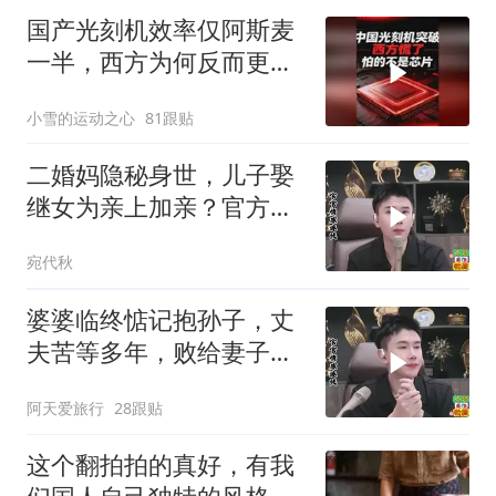
国产光刻机效率仅阿斯麦
一半，西方为何反而更
慌？
小雪的运动之心
81跟贴
二婚妈隐秘身世，儿子娶
继女为亲上加亲？官方怒
批！
宛代秋
婆婆临终惦记抱孙子，丈
夫苦等多年，败给妻子的
隐瞒，官官怒怼！
阿天爱旅行
28跟贴
这个翻拍拍的真好，有我