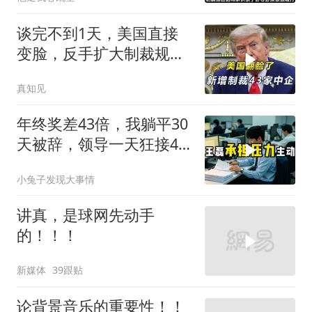
谈完不到1天，美国直接
变脸，反手扩大制裁规
模，43家中企遭殃
真知见
年终奖差43倍，我躺平30
天被辞，领导一天狂接47
个退单电话
小兔子发现大事情
讲真，是球网先动手
的！！！
新媒体
39跟贴
论背景音乐的重要性！！