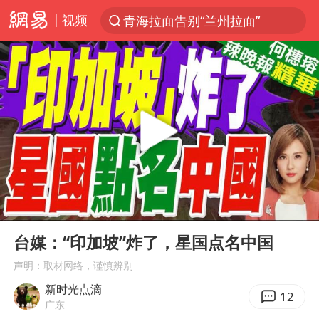
视频
青海拉面告别“兰州拉面”
以“新”破局 首发经济点亮城市消费活力
U17国足三战全胜
青海海西州茫崖市发生3.1级地震
我国编制完成新版全月地质图
台风白海豚登陆地点更新
巡查组提问 工作人员偷用手机查答案
00:00
07:55
看守所辅警收受10万获刑1年
Play
Ent
full
多地要求领导干部带头休假
台媒：“印加坡”炸了，星国点名中国
台风白海豚进入48小时警戒线
声明：取材网络，谨慎辨别
新时光点滴
宇树科技发行价格150.80元/股
12
广东