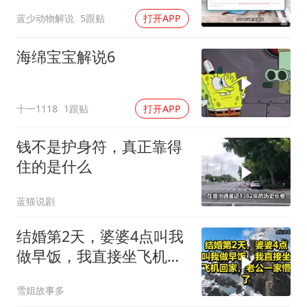
救星
蓝少动物解说
5跟贴
打开APP
海绵宝宝解说6
十一1118
1跟贴
打开APP
钱不是护身符，真正靠得
住的是什么
蓝猫说剧
结婚第2天，婆婆4点叫我
做早饭，我直接坐飞机回
家，老公一家懵了！
雪姐故事多