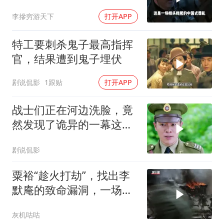
军1天就老实了
李摻穷游天下
打开APP
特工要刺杀鬼子最高指挥
官，结果遭到鬼子埋伏
剧说侃影
1跟贴
打开APP
战士们正在河边洗脸，竟
然发现了诡异的一幕这下
要惨了
剧说侃影
粟裕“趁火打劫”，找出李
默庵的致命漏洞，一场闪
电战再次封神
灰机咕咕