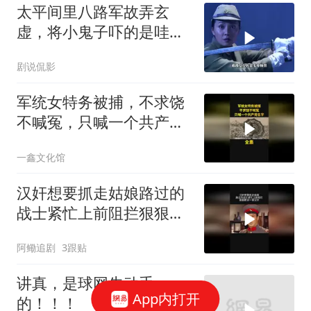
太平间里八路军故弄玄
虚，将小鬼子吓的是哇哇
大叫
剧说侃影
军统女特务被捕，不求饶
不喊冤，只喊一个共产党
名字！
一鑫文化馆
汉奸想要抓走姑娘路过的
战士紧忙上前阻拦狠狠教
训一顿汉奸
阿鳓追剧
3跟贴
讲真，是球网先动手
App内打开
的！！！