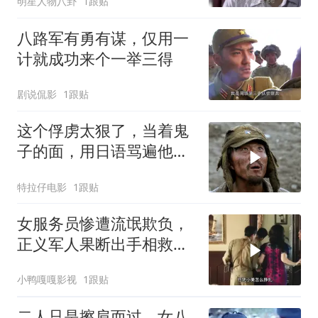
明星人物八卦
1跟贴
八路军有勇有谋，仅用一
计就成功来个一举三得
剧说侃影
1跟贴
这个俘虏太狠了，当着鬼
子的面，用日语骂遍他们
祖宗！
特拉仔电影
1跟贴
女服务员惨遭流氓欺负，
正义军人果断出手相救，
英雄壮举令人动容
小鸭嘎嘎影视
1跟贴
二人只是擦肩而过，女八