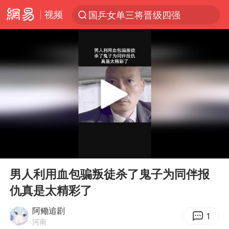
视频
国乒女单三将晋级四强
光影经济撬动暑期消费新蓝海
马克·艾伦退出斯诺克中国公开赛
微信又有新功能，你可以“撤回”你的撤回了！
新疆优化调整景区内自驾服务费
上四休三，但降薪1000元，你接受吗？
情侣平潭拍日出坠崖1死1伤
00:00
00:28
央视新主播李秋莹孙亚鹏亮相
Play
Ent
full
酒店回应车内过夜被收150元
男人利用血包骗叛徒杀了鬼子为同伴报
仇真是太精彩了
黄金牛市回来了吗
杭州全市有序停课
阿鳓追剧
1
河南