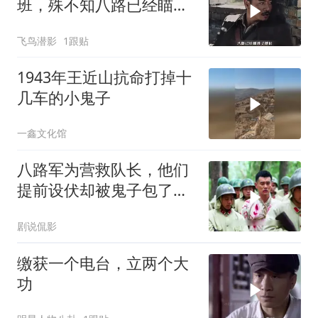
班，殊不知八路已经瞄准
了他们
飞鸟潜影
1跟贴
1943年王近山抗命打掉十
几车的小鬼子
一鑫文化馆
八路军为营救队长，他们
提前设伏却被鬼子包了饺
子
剧说侃影
缴获一个电台，立两个大
功