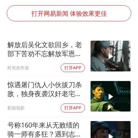
商场现钱学森巨幅海报 负责人回应
36岁男演员成景区NPC后人气爆棚
打开网易新闻 体验效果更佳
全民健身事业高质量发展
台当局重金为“台独”织“皇帝新衣”
解放后吴化文欲回乡，老
几元成本的AI广告导致千万市值蒸发
部下苦劝不忘解放军恩情
老挝国会主席赛宋蓬逝世
与好处
时光在作祟
打开APP
夏日经济乘“热”而上 消费市场向“新”而行
乐享全民健身 共筑健康中国
惊遇屠门仇人小伙拔刀杀
敌，独身夜袭汉奸老宅了
结血债
剧说侃影
打开APP
号称160年来从无败绩的
骑一师有多狂？遇到志愿