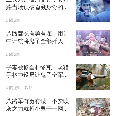
路当场识破隐藏身份的叛
徒
剧说侃影
八路营长有勇有谋，用计
中计就将鬼子全部歼灭
剧说侃影
子妻被掳全村惨死，老猎
手林中设局让鬼子全军覆
灭陪葬
剧说侃影
1跟贴
八路军有勇有谋，不费吹
灰之力就将小鬼子一网打
尽