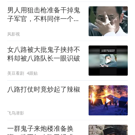
男人用狙击枪准备干掉鬼
子军官，不料同伴一个手
势，竟察觉不对劲
风影视
女八路被大批鬼子挟持不
料却被八路队长一眼识破
美豆看剧
4跟贴
八路打仗时竟炒起了辣椒
飞鸟潜影
一群鬼子来炮楼准备换