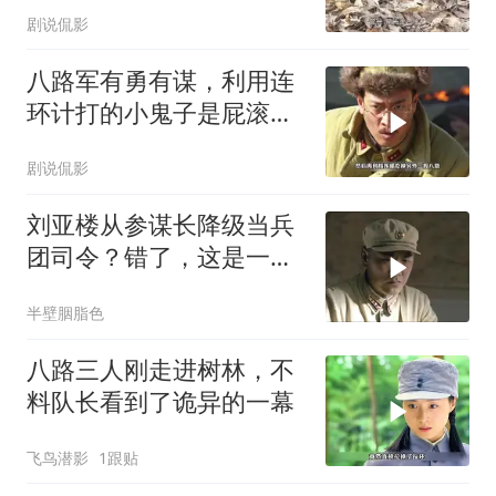
剧说侃影
八路军有勇有谋，利用连
环计打的小鬼子是屁滚尿
流
剧说侃影
刘亚楼从参谋长降级当兵
团司令？错了，这是一次
实权飞跃
半壁胭脂色
八路三人刚走进树林，不
料队长看到了诡异的一幕
飞鸟潜影
1跟贴