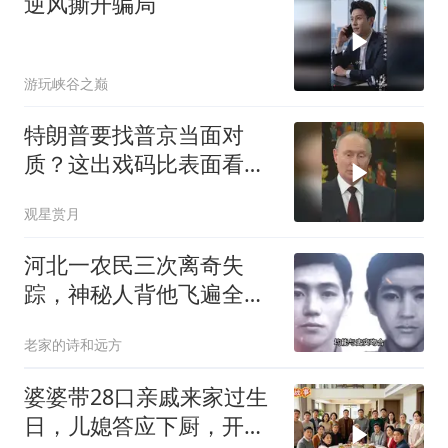
逆风撕开骗局
游玩峡谷之巅
特朗普要找普京当面对
质？这出戏码比表面看起
来复杂得多
观星赏月
河北一农民三次离奇失
踪，神秘人背他飞遍全中
国，幕后真相是什么
老家的诗和远方
婆婆带28口亲戚来家过生
日，儿媳答应下厨，开饭