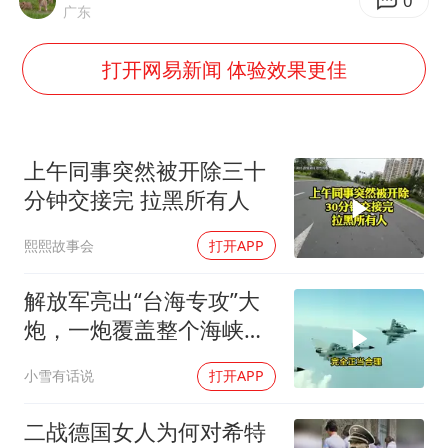
商场现钱学森巨幅海报 负责人回应
0
广东
36岁男演员成景区NPC后人气爆棚
打开网易新闻 体验效果更佳
全民健身事业高质量发展
台当局重金为“台独”织“皇帝新衣”
几元成本的AI广告导致千万市值蒸发
上午同事突然被开除三十
老挝国会主席赛宋蓬逝世
分钟交接完 拉黑所有人
夏日经济乘“热”而上 消费市场向“新”而行
熙熙故事会
打开APP
乐享全民健身 共筑健康中国
解放军亮出“台海专攻”大
炮，一炮覆盖整个海峡，
有人该睡不着了
小雪有话说
打开APP
二战德国女人为何对希特