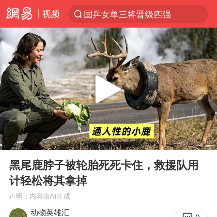
视频
国乒女单三将晋级四强
光影经济撬动暑期消费新蓝海
马克·艾伦退出斯诺克中国公开赛
微信又有新功能，你可以“撤回”你的撤回了！
新疆优化调整景区内自驾服务费
上四休三，但降薪1000元，你接受吗？
情侣平潭拍日出坠崖1死1伤
00:00
03:06
央视新主播李秋莹孙亚鹏亮相
Play
Ent
full
酒店回应车内过夜被收150元
黑尾鹿脖子被轮胎死死卡住，救援队用
计轻松将其拿掉
黄金牛市回来了吗
声明：内容由AI生成
杭州全市有序停课
动物英雄汇