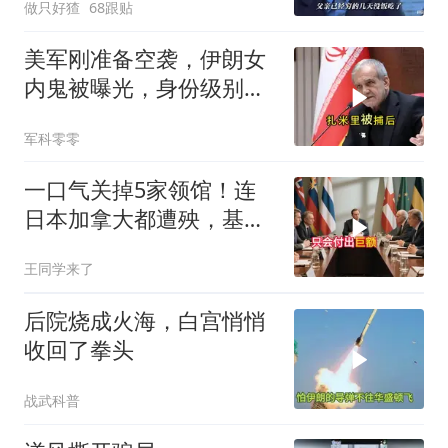
做只好猹
68跟贴
美军刚准备空袭，伊朗女
内鬼被曝光，身份级别很
意外
军科零零
一口气关掉5家领馆！连
日本加拿大都遭殃，基辛
格临终遗言真应验了
王同学来了
后院烧成火海，白宫悄悄
收回了拳头
战武科普