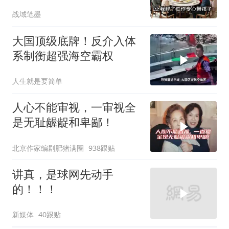
时全愣住了
战域笔墨
大国顶级底牌！反介入体
系制衡超强海空霸权
人生就是要简单
人心不能审视，一审视全
是无耻龌龊和卑鄙！
北京作家编剧肥猪满圈
938跟贴
讲真，是球网先动手
的！！！
新媒体
40跟贴