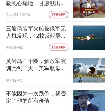
勒死心塌地，甘愿献出一
切？
别人都叫我阿腈
打开APP
三艘伪装军火船被俄军无
人机发现，12枚反舰导弹
送入海底，乌军后勤命脉
军武时间线
打开APP
遭重锤
黄岩岛画个圈，解放军演
训亮剑三天，美军航母从
南海跑了
星空解密站
不能因为一次跌倒，就否
定了他的所有价值