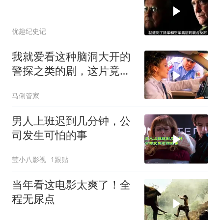
优趣纪史记
我就爱看这种脑洞大开的
警探之类的剧，这片竟然
没看过，太好看了
马俐管家
男人上班迟到几分钟，公
司发生可怕的事
莹小八影视
1跟贴
当年看这电影太爽了！全
程无尿点