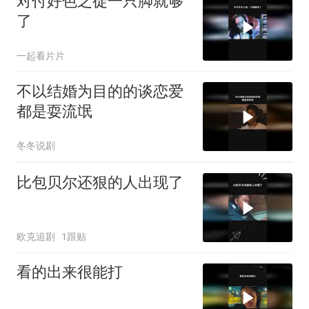
对付好色之徒一只脚就够
了
一起看片片
不以结婚为目的的谈恋爱
都是耍流氓
冬冬说剧
比包贝尔还狠的人出现了
欧克追剧
1跟贴
看的出来很能打