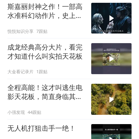
斯嘉丽封神之作！一部高
水准科幻动作片，史上最
狠辣的女战神！
悦悦知识分享
7跟贴
成龙经典高分大片，看完
才知道什么叫实拍天花板
大金看记录片
1跟贴
全程高能！这才叫逃生电
影天花板，简直身临其
境，看得手心冒汗！
小强发现
44跟贴
无人机打狙击手一绝！