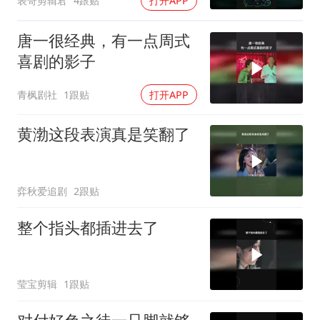
表哥剪辑君
4跟贴
打开APP
唐一很经典，有一点周式
喜剧的影子
青枫剧社
1跟贴
打开APP
黄渤这段表演真是笑翻了
弈秋爱追剧
2跟贴
整个指头都插进去了
莹宝剪辑
1跟贴