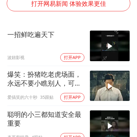
船舶避风项目停工 多地全力防台风
打开网易新闻 体验效果更佳
粉笔发布“自曝式”公开信
现代版摸金校尉落网查获400多枚古币
一招鲜吃遍天下
哈尔滨暴雨饭店门挡积水
服务实体经济 财政金融打出组合拳
波妞影视
打开APP
男子结婚8年发现3个女儿均非亲生
奋进开新局 实干挑大梁
爆笑：扮猪吃老虎场面，
永远不要小瞧别人，可能
你远远不如他
爱搞笑的六十秒
35跟贴
打开APP
聪明的小三都知道安全最
重要