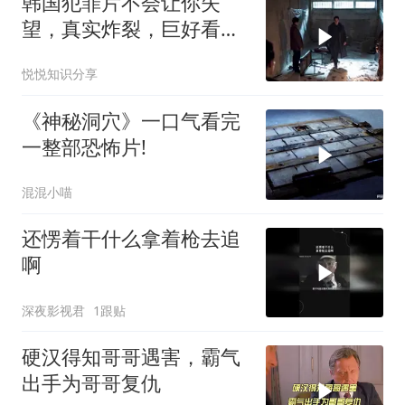
韩国犯罪片不会让你失
望，真实炸裂，巨好看！
一秒也舍不得快进！
悦悦知识分享
《神秘洞穴》一口气看完
一整部恐怖片!
混混小喵
还愣着干什么拿着枪去追
啊
深夜影视君
1跟贴
硬汉得知哥哥遇害，霸气
出手为哥哥复仇