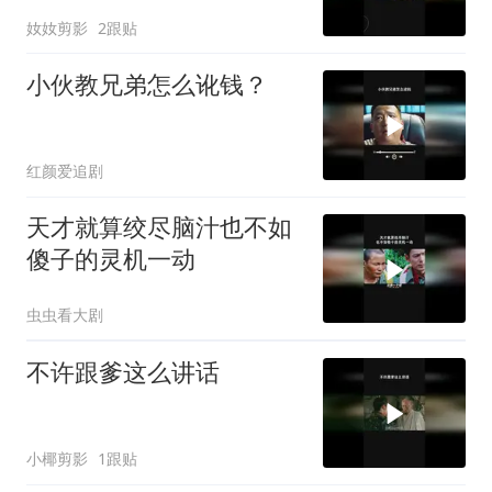
奻奻剪影
2跟贴
小伙教兄弟怎么讹钱？
红颜爱追剧
天才就算绞尽脑汁也不如
傻子的灵机一动
虫虫看大剧
不许跟爹这么讲话
小椰剪影
1跟贴