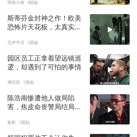
弱电大林
4跟贴
斯蒂芬金封神之作！欧美
恐怖片天花板，太真实
了！看得手心冒汗！
无声半月
1跟贴
园区员工正拿着望远镜巡
逻，却遇到了可怕的事情
博武弈
1跟贴
陈浩南惨遭他人做局陷
害，焦皮命丧警局结局悲
惨，江湖风云暗藏多少阴
捡影
1跟贴
谋