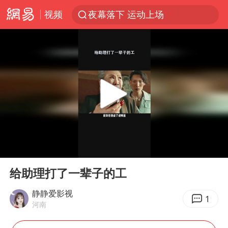
视频
夜幕落下 运动上场
1岁宝宝碰坏纸巾盒 宝妈被索赔924元
台风白海豚环流面积近似13个浙江
Meta被判支付5.67亿美元
台风白海豚逼近 暴雨大暴雨来袭
47岁妈妈突然产女 26岁女儿：很震惊
OpenAI为免费用户升级GPT-5.6 Luna
00:00
00:37
日本广岛民众举行游行反对政府行径
Play
Ent
full
实探山东最热的“中国蔬菜之乡”
给助理打了一辈子的工
女子开一天一夜空调后二氧化碳中毒
静静爱影视
1
河南
台风白海豚最新路径研判来了