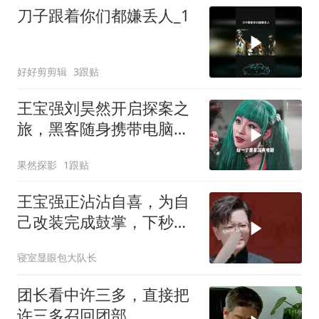
刀子跟着你们都嫌丢人_1
好好剪剪辑
3跟贴
王宝强刘昊然开启探案之
旅，黑客随身携带电脑，
精彩剧情一触即发
果然探影
1跟贴
王宝强正沾沾自喜，为自
己改装完成鼓掌，下秒就
被王佩瑜严厉评判
寝室显眼包大队长
团长看中许三多，直接把
许三多召回团部