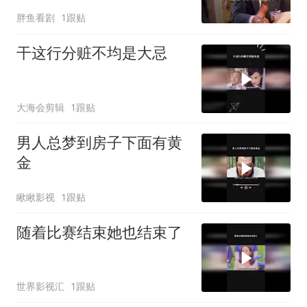
胖鱼看剧
1跟贴
干这行分赃不均是大忌
大海会剪辑
1跟贴
男人总梦到房子下面有黄
金
瞅瞅影视
1跟贴
随着比赛结束她也结束了
世界影视汇
1跟贴