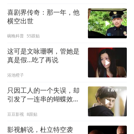
喜剧界传奇：那一年，他
横空出世
碗晚科普
55跟贴
这可是文咏珊啊，管她是
真是假…吃了再说
浴池橙子
只因工人的一个失误，却
引发了一连串的蝴蝶效
应！惊悚片《凶兆》
豆豆影视
8跟贴
影视解说，杜立特空袭