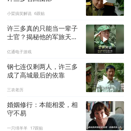
小梊搞笑解说
6跟贴
许三多真的只能当一辈子
士官？揭秘他的军旅天花
板
亿通电子游戏
钢七连仅剩两人，许三多
成了高城最后的依靠
三农老历
婚姻修行：本能相爱，相
守不易
一只绵羊羊
17跟贴