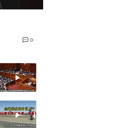
03:41
Enter
fullscreen
0