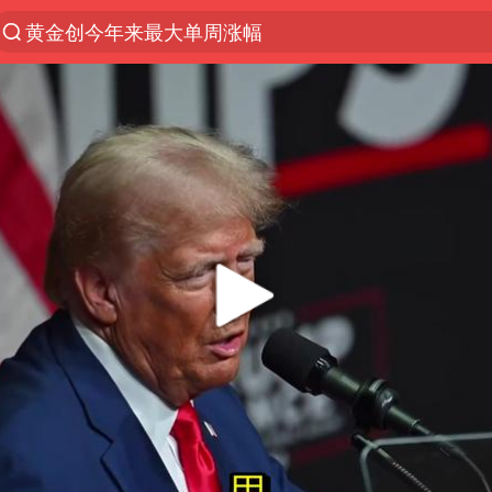
黄金创今年来最大单周涨幅
浙江温州发布台风橙色预警信号
解锁各地夏日限定体验
白海豚将正面袭击贯穿浙江
男童模仿奥特曼从高处跳下致骨折
名创优品一次性内裤 颜面尽失
视频丨中国东方电气集团原党组副书记、董事宋致远
香港宏福苑火灾或由烟头引起
实时追踪台风白海豚
浙江台州《告全体市民书》
女主硬加吻戏短剧已下架