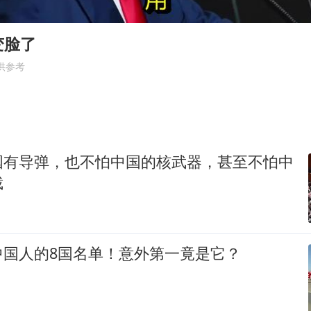
上海多家景点临时闭园或调整运营时间
郑丽文：台湾从来没有“独立”过
变脸了
董璇小酒窝朵朵为佟丽娅庆生
供参考
媒体：“内容由AI生成”不是免责盾牌
多个明星演唱会取消
西贝创始人贾国龙押注鲜羊赛道
国有导弹，也不怕中国的核武器，甚至不怕中
女儿为争财产堵门阻挠父亲出殡
裁
美国AI开始攻击真人了
人民的健康、体质、幸福一脉相承
中国人的8国名单！意外第一竟是它？