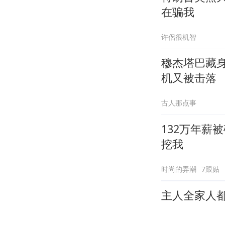
在骗我
许侶很机智
穆杰塔巴藏
机又被击落
古人那点事
132万年薪
挖我
时尚的弄潮
7跟贴
主人全家人