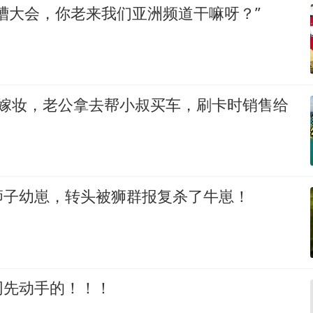
槽大会，你老来我们亚洲频道干嘛呀？”
万嫁妆，老公拿去帮小叔买车，刷卡时销售给
狮子幼崽，转头被狮群报复杀了牛崽！
网先动手的！！！