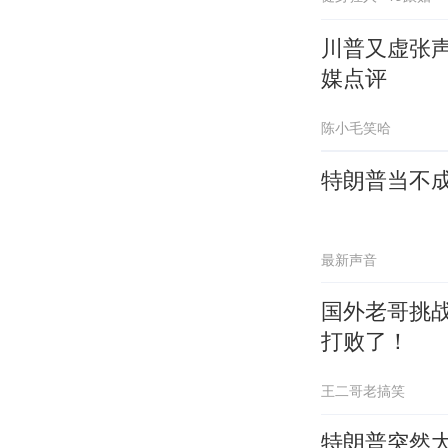
川普又虚张声
媒点评
陈小毛笑哈
特朗普当不
最新声音
国外老哥挑
打败了！
王二哥老搞笑
特朗普突然