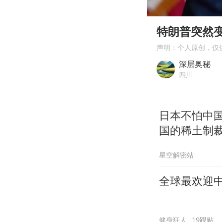
00:00
Play
特朗普突然
声明：个人原创，仅
深层奥秘
四川
日本不怕中
国的稀土制
星空解密站
全球最欢迎
健身狂人
19跟贴