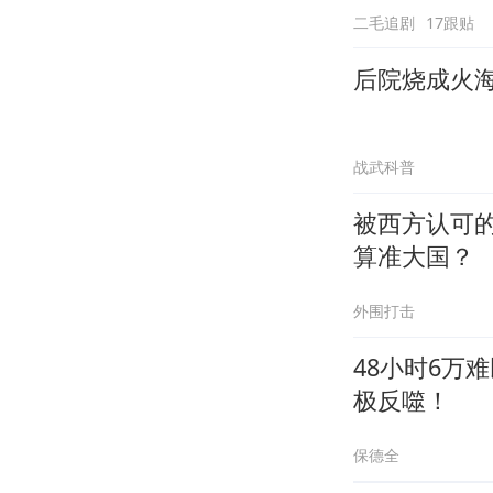
二毛追剧
17跟贴
后院烧成火
战武科普
被西方认可
算准大国？
外围打击
48小时6万
极反噬！
保德全