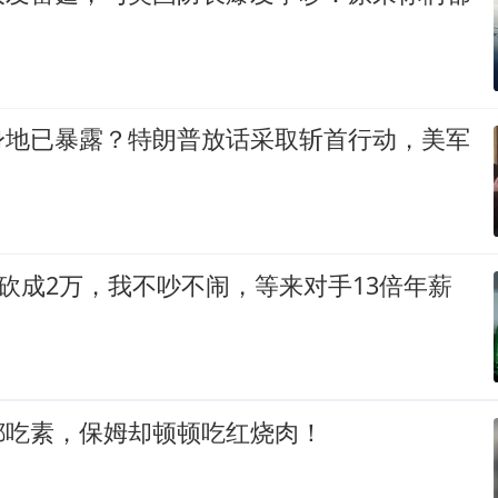
身地已暴露？特朗普放话采取斩首行动，美军
被砍成2万，我不吵不闹，等来对手13倍年薪
都吃素，保姆却顿顿吃红烧肉！