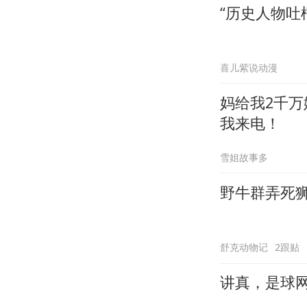
“历史人物吐
喜儿紫说动漫
妈给我2千
我来电！
雪姐故事多
野牛群弄死
舒克动物记
2跟贴
讲真，是球