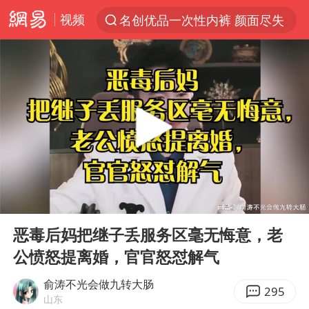
名创优品一次性内裤 颜面尽失
视频
解锁各地夏日限定体验
台风白海豚闭眼浙江上海处于危险半圆
伊斯兰版北约来了吗
四川宜宾市珙县发生3.4级地震
香港宏福苑火灾或由烟头引起
中国父女泰国骑摩托车坠崖1死1伤
00:00
18:45
网约车司机充电时猝死保险拒赔
Play
Ent
白海豚将正面袭击贯穿浙江
full
恶毒后妈把继子丢服务区毫无悔意，老
周末打虎 宋致远被查
公愤怒提离婚，官官怒怼解气
浙江台州《告全体市民书》
俞涛不光会做九转大肠
295
山东
上半年国内居民出游人次34.63亿