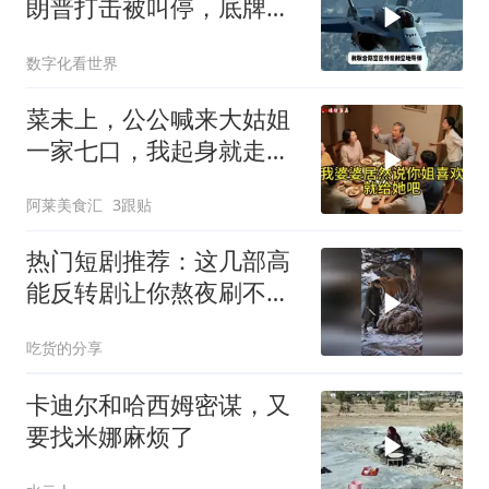
朗普打击被叫停，底牌将
看穿
数字化看世界
菜未上，公公喊来大姑姐
一家七口，我起身就走，
他怒喊：一万三谁付？
阿莱美食汇
3跟贴
热门短剧推荐：这几部高
能反转剧让你熬夜刷不
停！
吃货的分享
卡迪尔和哈西姆密谋，又
要找米娜麻烦了