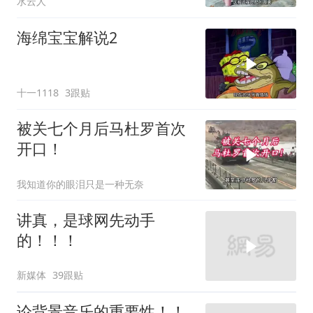
水云人
海绵宝宝解说2
十一1118
3跟贴
被关七个月后马杜罗首次
开口！
我知道你的眼泪只是一种无奈
讲真，是球网先动手
的！！！
新媒体
39跟贴
论背景音乐的重要性！！