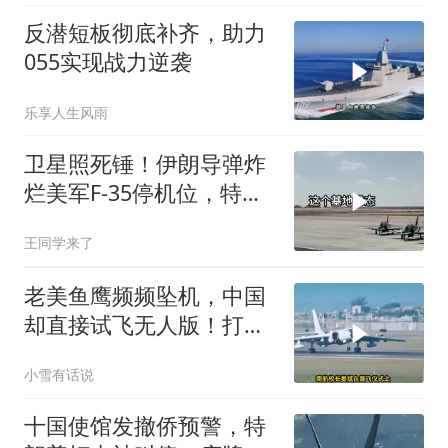
反潜短板彻底补齐，助力
055实现战力逆袭
乐享人生风雨
卫星照死锤！伊朗导弹炸
烂美军F-35停机位，特朗
普这回真兜不住了
王同学来了
老美鱼鹰频频坠机，中国
却直接试飞无人版！打着
民用旗号暗藏军备底牌
小雪有话说
十国使馆发撤侨预警，特