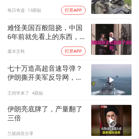
每日奇迹
13跟贴
打开APP
难怪美国百般阻挠，中国
6年前就先看上的东西，
特朗普想要截胡？
凝水文秋
打开APP
七十万造高超音速导弹？
伊朗撕开美军反导网，炸
出中国工业底牌
王同学来了
4跟贴
伊朗亮底牌了，产量翻了
三倍
兰妮搞笑分享