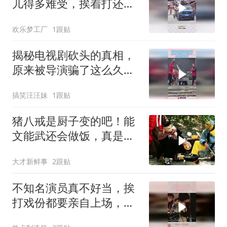
儿得多难受，挨着打还不
让跑
欢乐梦工厂
1跟贴
揭秘电视剧砍头的真相，
原来被导演骗了这么久，
全是拍摄角度！
搞笑汪汪妹
1跟贴
猪八戒是厨子变的吧！能
文能武还会做饭，真是个
全能型猪才
大才新鲜事
2跟贴
不知名演员真不好当，挨
打戏份都要亲自上场，这
美女真抗揍