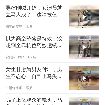
导演刚喊开始，女演员就
立马入戏了，这演技值得
多少片酬！
搞笑的麦兜
1跟贴
以为高空坠落是特效，没
想到全靠机位巧妙运镜，
摄影师还是太专业了！
爱搞笑的图图
1跟贴
女生甘愿为男友付出，男
生不忍心，自己上马失误
尴尬了！
生活锋锋乐
1跟贴
骗了上亿观众的镜头，马