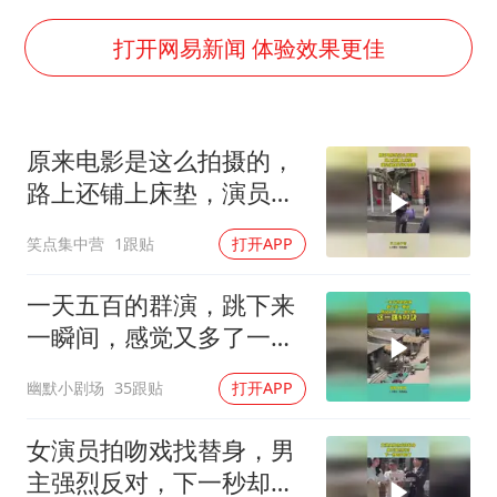
女子开一天一夜空调后二氧化碳中毒
“空调24小时开着更省电”不实
打开网易新闻 体验效果更佳
70多岁父亲独自坐车到上海看望女儿
“中国蔬菜之乡”最高温达41.8℃
原来电影是这么拍摄的，
“不建议大家买深色蛋糕”
路上还铺上床垫，演员们
985博士后被曝在妻子孕期出轨后续
真是娇生惯养
笑点集中营
1跟贴
打开APP
如何把百年大党建设得更加坚强有力？
一天五百的群演，跳下来
一瞬间，感觉又多了一部
烂剧
幽默小剧场
35跟贴
打开APP
女演员拍吻戏找替身，男
主强烈反对，下一秒却打