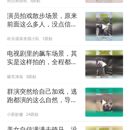
热点制造机
3跟贴
演员拍戏散步场景，原来
前面这么多人，没点信念
感真不行！
欢乐源泉发掘小队
1跟贴
电视剧里的飙车场景，其
实是这样拍的，全程都是
机器在飙车！
爆笑渔翁
3跟贴
群演突然给自己加戏，逃
跑都演的这么自然，导演
给他加鸡腿！
小新妙趣
24跟贴
美女自信满满去骑马，没