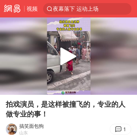
视频
夜幕落下 运动上场
汪峰阻止14岁女儿买大牌
泸溪河：桃酥吃出金属牙冠视频不实
27岁女子组织卖淫集团被悬赏通缉
美国将对多晶硅衍生品加征15%关税
泰国校园枪击案死亡人数升至7人
火把节震撼瞬间
00:00
00:10
公司“上四休三”但要降薪1000元
Play
Ent
full
泰高官回应中国人在泰遭歧视：全面调查
拍戏演员，是这样被撞飞的，专业的人
做专业的事！
改名后的“青海拉面”店
四川宜宾市高县发生4.9级地震
搞笑面包狗
1
山东