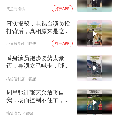
脸了！
笑点制造机
打开APP
真实揭秘，电视台演员挨
打背后，真相原来是这样
挨打的！
小鱼搞笑菌
1跟贴
打开APP
替身演员跑步姿势太豪
迈，导演立马喊卡，哪个
女的这样喊跑啊！
搞笑便利店
1跟贴
周星驰让张艺兴放飞自
我，场面控制不住了，网
友：这比猴子都活跃！
搞笑傲风
4跟贴