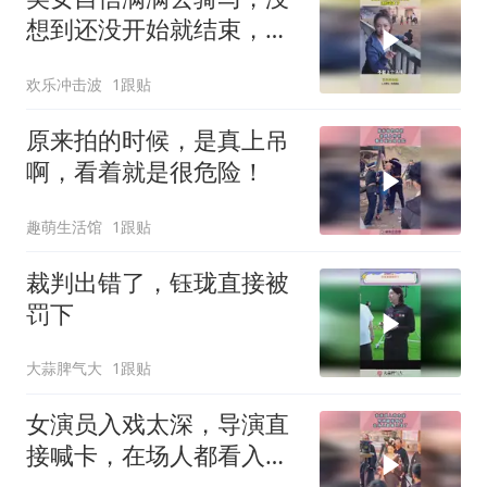
想到还没开始就结束，这
脸丢大了
欢乐冲击波
1跟贴
原来拍的时候，是真上吊
啊，看着就是很危险！
趣萌生活馆
1跟贴
裁判出错了，钰珑直接被
罚下
大蒜脾气大
1跟贴
女演员入戏太深，导演直
接喊卡，在场人都看入迷
了！