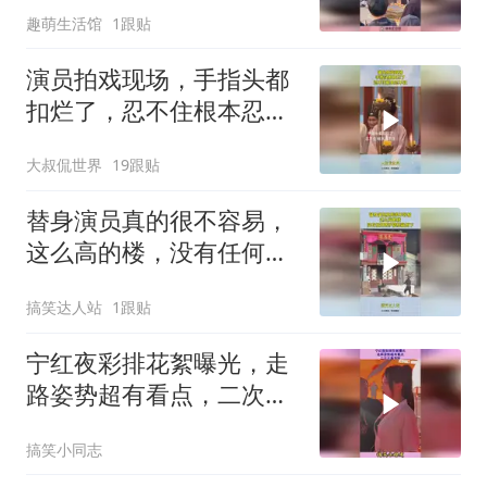
趣萌生活馆
1跟贴
演员拍戏现场，手指头都
扣烂了，忍不住根本忍不
住！
大叔侃世界
19跟贴
替身演员真的很不容易，
这么高的楼，没有任何防
护措施就倒下！
搞笑达人站
1跟贴
宁红夜彩排花絮曝光，走
路姿势超有看点，二次元
真有料
搞笑小同志