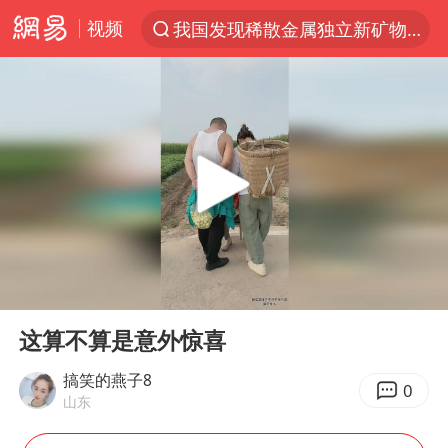
视频
我国发现稀散金属独立新矿物——乌斯河锗矿
台风“白海豚”登陆 各地各部门全力应对
部分银行上调存款利率
小沈阳加盟《披荆斩棘》
新疆生产建设兵团生态环境局原局长被查
朱一龙的鼻子怎么了
上海暴雨已致多处积水
00:00
00:15
三预警齐发 11个省份有大到暴雨
Play
Ent
full
上海地铁4条线路全线停运
这算不算是意外惊喜
上海鼓励居家办公
搞笑的燕子8
0
山东
4.2平卫生间补漏注胶花1.55万