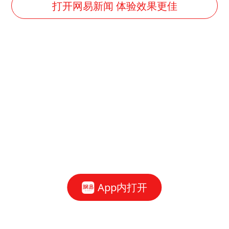
国乒连续两站无缘冠军
打开网易新闻 体验效果更佳
5万小车卖不动 微型代步车集体遇冷
湖北启动重大气象灾害三级应急响应
白海豚路径图
周星驰妈妈现身香港首映礼
56岁刘奕君跟13岁女儿合跳
大疆错失宇树
从科技创新看开局起步的时与势
App内打开