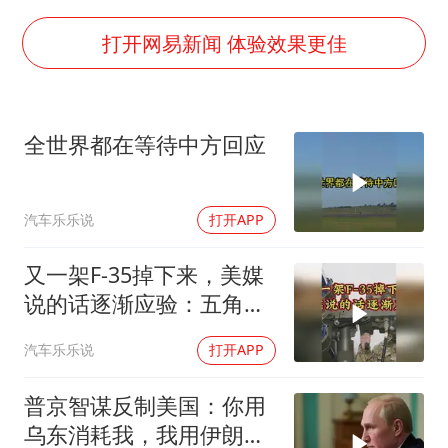
白海豚或提早3小时登陆
萌娃帮爷爷脱玉米 卖力干活超可爱
打开网易新闻 体验效果更佳
上海大部迎大暴雨
《龙餐馆》 冲奖
全世界都在等待中方回应
蒯曼挺进WTT横滨冠军赛女单四强
武契奇会见泽连斯基有何意图
汽车乐乐说
打开APP
构建更高水平的全民健身公共服务体系
又一架F-35掉下来，美媒
说的话逐渐应验：五角大
楼要亏大了
汽车乐乐说
打开APP
普京智谋反制美国：你用
乌东消耗我，我用伊朗消