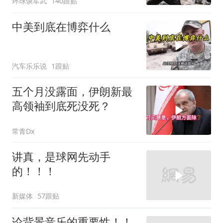
环球谈军武
140跟贴
制打残
中美到底在博弈什么
汽车乐乐说
1跟贴
五个月没露面，伊朗新最
高领袖到底死没死？
常青Dx
讲真，是球网先动手
的！！！
新媒体
57跟贴
论背景音乐的重要性！！