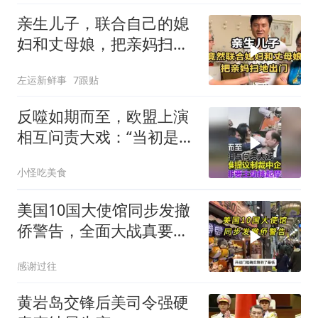
亲生儿子，联合自己的媳
妇和丈母娘，把亲妈扫地
出门！
左运新鲜事
7跟贴
反噬如期而至，欧盟上演
相互问责大戏：“当初是谁
提议制裁中企的？”
小怪吃美食
美国10国大使馆同步发撤
侨警告，全面大战真要来
了？
感谢过往
黄岩岛交锋后美司令强硬