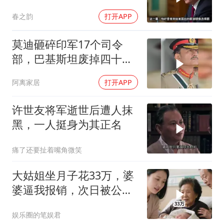
耗你
春之韵
打开APP
莫迪砸碎印军17个司令
部，巴基斯坦废掉四十年
旧制，南亚两个死敌同时
阿离家居
打开APP
变天
许世友将军逝世后遭人抹
黑，一人挺身为其正名
痛了还要扯着嘴角微笑
大姑姐坐月子花33万，婆
婆逼我报销，次日被公公
打进医院，我笑了
娱乐圈的笔娱君