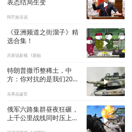
表态结局生变
阿芒娱乐说
《亚洲频道之街溜子》精
选合集！
吕新说影视
1跟贴
特朗普撒币整稀土，中
方：你对抗的是我们20年
的读书声
乐界品鉴官
俄军六路集群昼夜狂碾，
上千公里战线同时压上，
苏梅方向乌军精锐被成建