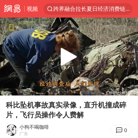
视频
跨界融合拉长夏日经济消费链条
上海：5号线16号线浦江线全线停运
白海豚逼近浙闽沿海
今日15时起福州地铁高架区段停运
国足U17与阿森纳决赛取消 并列冠军
王艺迪2-4不敌张本美和止步4强
上门女婿出轨女邻居多年被判重婚罪
00:00
07:26
《披荆斩棘2026》阵容官宣
Play
Ent
full
王艺迪无缘横滨赛决赛
科比坠机事故真实录像，直升机撞成碎
片，飞行员操作令人费解
泰国：高度重视中国游客旅游体验
2025年小学教师减少13.19万
小狗不喝咖啡
0
广东