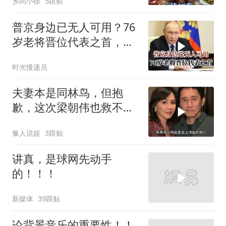
乡间小徐
5跟贴
普京身边已无人可用？76
岁老将晋位代表之首，曝
光度排在第二
时光慢递员
夫妻本是同林鸟，但抱
歉，这次梁朝伟也救不了
“不得体”的刘嘉玲
豫人说娱
3跟贴
讲真，是球网先动手
的！！！
新媒体
39跟贴
论背景音乐的重要性！！