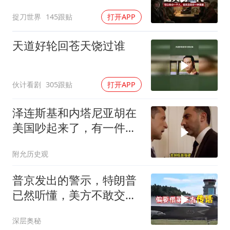
种渴望
捉刀世界
145跟贴
打开APP
天道好轮回苍天饶过谁
伙计看剧
305跟贴
打开APP
泽连斯基和内塔尼亚胡在
美国吵起来了，有一件事
让他俩都很愤怒
附允历史观
普京发出的警示，特朗普
已然听懂，美方不敢交出
乌方最需之物
深层奥秘