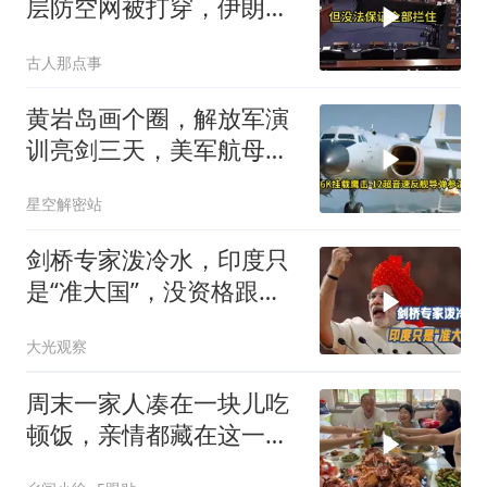
层防空网被打穿，伊朗亮
出的新家伙让五角大楼坐
古人那点事
不住了
黄岩岛画个圈，解放军演
训亮剑三天，美军航母从
南海跑了
星空解密站
剑桥专家泼冷水，印度只
是“准大国”，没资格跟中
美平起平坐
大光观察
周末一家人凑在一块儿吃
顿饭，亲情都藏在这一饭
一菜里