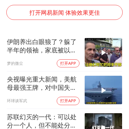
法国下周开始禁止未经同意的电话营销
贵州轮胎子公司获美国退税8136万
打开网易新闻 体验效果更佳
郑国霖回应去景区上班被保安拦下
CIA被曝已秘密设立古巴工作组
伊朗养出白眼狼了？躲了
曝韩足协曾为外籍裁判安排性招待
半年的领袖，家底被以色
萧敬腾：不忍心让妻子承受生育的苦
列摸得一干二净
梦的微尘
打开APP
奋进开新局 实干挑大梁
央视曝光重大新闻，美航
母最强王牌，对中国失
效，美军落伍10年？
环球谈军武
打开APP
苏联幻灭的一代：可以处
分一个人，但不能处分一