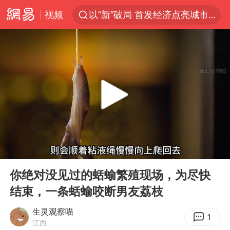
视频
以“新”破局 首发经济点亮城市消费活力
我国编制完成新版全月地质图
台风白海豚登陆地点更新
看守所辅警收受10万获刑1年
台风白海豚进入48小时警戒线
吉林一“温度计大楼”读数爆表
24小时不关空调 电费会更低吗
00:00
02:37
宇树科技王兴兴身家有望超200亿元
Play
Ent
full
村民谈“梅姨”：叫的其实是“媒姨”
你绝对没见过的蛞蝓繁殖现场，为尽快
结束，一条蛞蝓咬断男友荔枝
中国养老床位“三连降”
五粮液渠道价一箱上涨近百元
生灵观察喵
1
江西