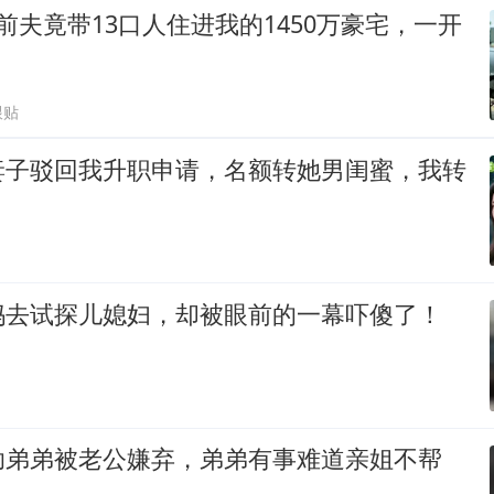
前夫竟带13口人住进我的1450万豪宅，一开
跟贴
妻子驳回我升职申请，名额转她男闺蜜，我转
妈去试探儿媳妇，却被眼前的一幕吓傻了！
助弟弟被老公嫌弃，弟弟有事难道亲姐不帮