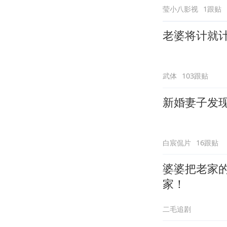
莹小八影视
1跟贴
老婆将计就
武体
103跟贴
新婚妻子发
白宸侃片
16跟贴
婆婆把老家的
家！
二毛追剧