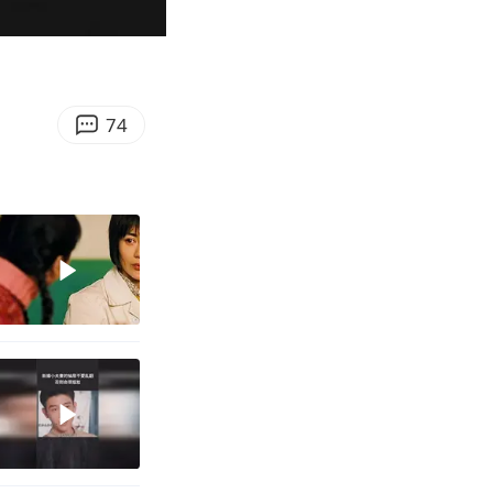
04:12
Enter
fullscreen
74