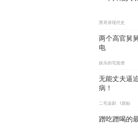
黑哥讲现代史
两个高官舅
电
娱乐的宅急便
无能丈夫逼
病！
二毛追剧
1跟贴
蹭吃蹭喝的