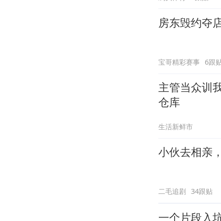
房东毁约夺
宝哥精彩赛事
6跟
主管当众训
仓库
生活新鲜市
小伙去相亲，
二毛追剧
34跟贴
一个片段入