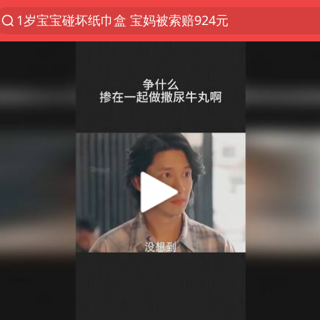
1岁宝宝碰坏纸巾盒 宝妈被索赔924元
台风白海豚环流面积近似13个浙江
Meta被判支付5.67亿美元
台风白海豚逼近 暴雨大暴雨来袭
47岁妈妈突然产女 26岁女儿：很震惊
OpenAI为免费用户升级GPT-5.6 Luna
日本广岛民众举行游行反对政府行径
实探山东最热的“中国蔬菜之乡”
女子开一天一夜空调后二氧化碳中毒
台风白海豚最新路径研判来了
船舶避风项目停工 多地全力防台风