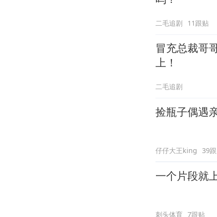
二毛追剧
11跟贴
冒充总裁哥
上！
二毛追剧
捡瓶子偶遇
仔仔大王king
39
一个片段就
刺头体育
7跟贴