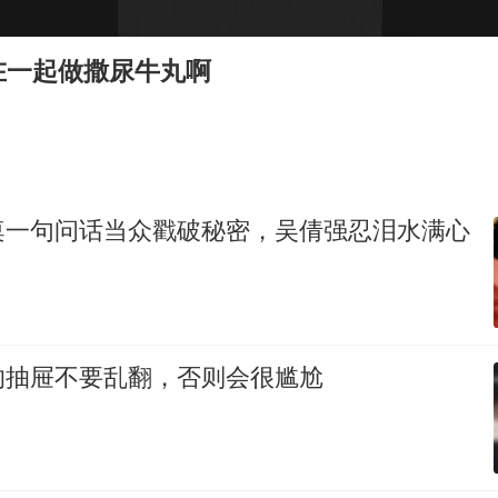
粉笔发布“自曝式”公开信
现代版摸金校尉落网查获400多枚古币
在一起做撒尿牛丸啊
哈尔滨暴雨饭店门挡积水
服务实体经济 财政金融打出组合拳
男子结婚8年发现3个女儿均非亲生
奋进开新局 实干挑大梁
桌一句问话当众戳破秘密，吴倩强忍泪水满心
的抽屉不要乱翻，否则会很尴尬