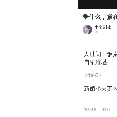
00:00
Play
争什么，掺
小南剧社
河北
人世间：饭
自卑难堪
小小解说o
新婚小夫妻
青鸟剧社
1跟贴