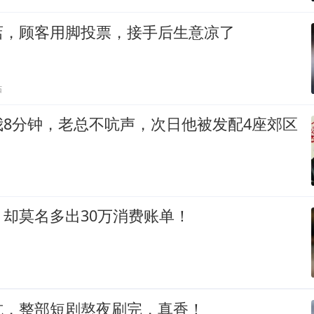
店，顾客用脚投票，接手后生意凉了
贴
我8分钟，老总不吭声，次日他被发配4座郊区
却莫名多出30万消费账单！
坑，整部短剧熬夜刷完，真香！