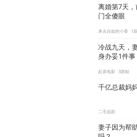
离婚第7天，
门全傻眼
来去自如的小章
1
冷战九天，
身办妥1件事
起喜电影
3跟贴
千亿总裁妈
二毛追剧
妻子因为帮
吗？