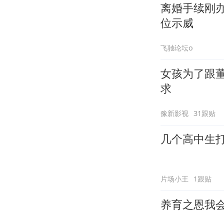
离婚手续刚
位示威
飞驰论坛o
女孩为了跟
求
豫新影视
31跟贴
几个高中生
片场小王
1跟贴
养育之恩我