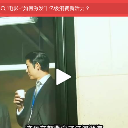
“电影+”如何激发千亿级消费新活力？
泉州市委书记张毅恭被查
台风白海豚已进入24小时警戒线
胜宏科技：股票交易异常波动
“秋天的第一杯奶茶”6岁了
四川宜宾市高县4.9级地震致1人死亡
上海：台风白海豚或将带来龙卷风
中巨芯：上半年归母净利润1405.77万元
国乒男单横滨冠军赛全军覆没
38岁演员求职万岁山NPC成功
胡彦斌获《歌手2026》歌王