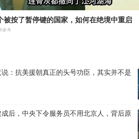
美股存储板块集体大跌
U17国足点球大战淘汰河床晋级决赛
一个被按了暂停键的国家，如何在绝境中重启
东航：国内客票提前14天免费退改
供参考
日本试射“战斧”导弹，国防部回应
中国女篮70-67险胜尼日利亚女篮
名创优品回应女子吐槽内裤质量差
竟说：抗美援朝真正的头号功臣，其实并不是
夯实基础开新局
建成后，中央下令服务员不用北京人，背后原