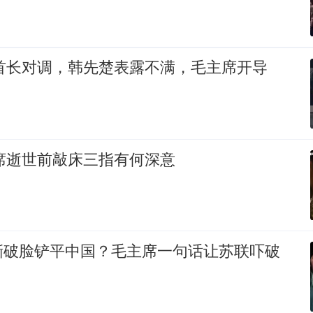
区首长对调，韩先楚表露不满，毛主席开导
主席逝世前敲床三指有何深意
撕破脸铲平中国？毛主席一句话让苏联吓破