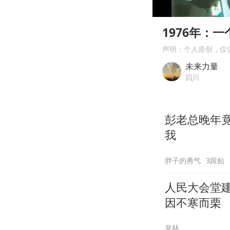
00:00
Play
1976年：
声明：个人原创，仅
未来力量
四川
彭老总晚年
我
胖子的勇气
3跟贴
人民大会堂
因不寒而栗
斐林