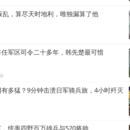
藏叛乱，算尽天时地利，唯独漏算了他
将任军区司令二十多年，韩先楚最可惜
云
团有多猛？9分钟击溃日军骑兵旅，4小时歼灭
，统率四野百万雄兵与520将帅