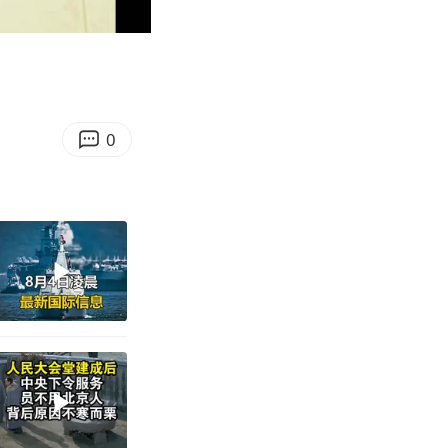
04:31
Enter
fullscreen
0