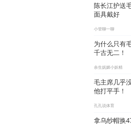
陈长江护送
面具戴好
小管聊一聊
为什么只有
千古无二！
余生妩媚小妖精
毛主席几乎
他打平手！
孔孔说体育
拿乌纱帽换4