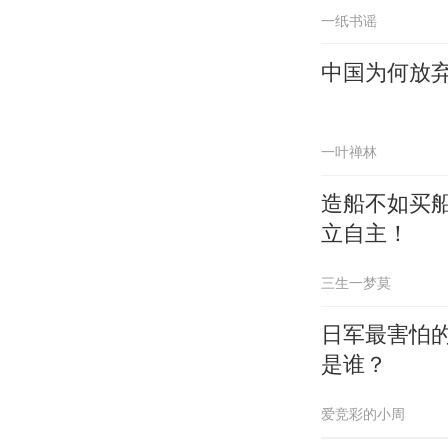
一纸书谣
中国为何放
一叶禅林
造船不如买
立自主！
三生一梦莫
日军最害怕的
是谁？
爱竞彩的小周