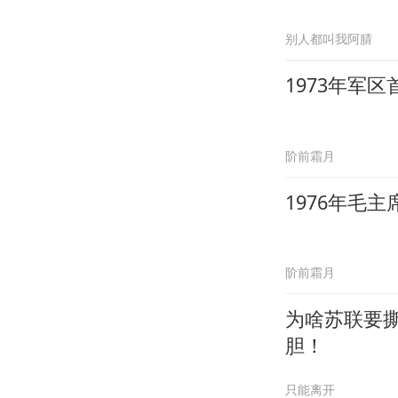
别人都叫我阿腈
1973年军
阶前霜月
1976年毛
阶前霜月
为啥苏联要
胆！
只能离开