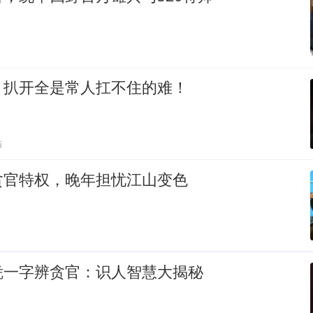
，扒开全是常人扛不住的难！
贴
贪官特权，晚年担忧江山变色
凭一字辨贪官：识人智慧大揭秘