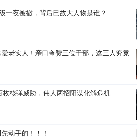
部级一夜被撤，背后已故大人物是谁？
偏爱老实人！亲口夸赞三位干部，这三人究竟
联百枚核弹威胁，伟人两招阳谋化解危机
网先动手的！！！