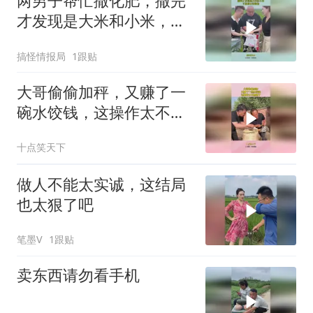
两男子帮忙撒化肥，撒完
才发现是大米和小米，下
幕根本没眼看
搞怪情报局
1跟贴
大哥偷偷加秤，又赚了一
碗水饺钱，这操作太不地
道了！
十点笑天下
做人不能太实诚，这结局
也太狠了吧
笔墨V
1跟贴
卖东西请勿看手机