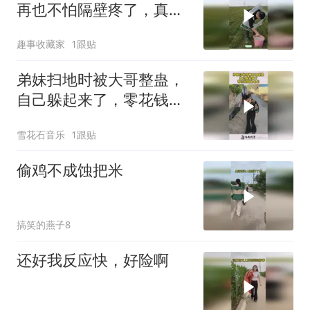
再也不怕隔壁疼了，真是
高手在民间啊！
趣事收藏家
1跟贴
弟妹扫地时被大哥整蛊，
自己躲起来了，零花钱因
此易主！
雪花石音乐
1跟贴
偷鸡不成蚀把米
搞笑的燕子8
还好我反应快，好险啊