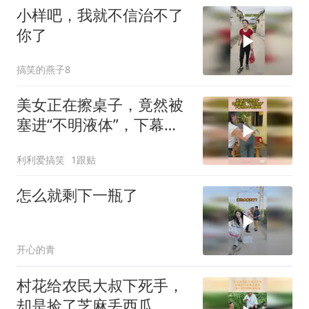
小样吧，我就不信治不了
你了
搞笑的燕子8
美女正在擦桌子，竟然被
塞进“不明液体”，下幕根
本不敢睁眼
利利爱搞笑
1跟贴
怎么就剩下一瓶了
开心的青
村花给农民大叔下死手，
却是捡了芝麻丢西瓜，做