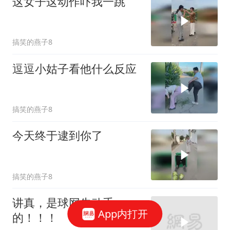
这女子这动作吓我一跳
搞笑的燕子8
逗逗小姑子看他什么反应
搞笑的燕子8
今天终于逮到你了
搞笑的燕子8
讲真，是球网先动手
App内打开
的！！！