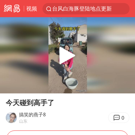
台风白海豚登陆地点更新
视频
看守所辅警收受10万获刑1年
台风白海豚影响中国已成定局
台风白海豚进入48小时警戒线
陈熠被张本美和连扳三局逆转
中方回应是否在太平洋海底开采稀土
哪吒汽车南宁工厂设备降价20%拍卖
佛得角门将亮相智利俱乐部主场
00:00
00:17
Play
Ent
24小时不关空调 电费会更低吗
full
今天碰到高手了
把党建设得更加坚强有力
搞笑的燕子8
0
41岁女子为鼓励女儿考上985研究生
山东
宇树科技王兴兴身家有望超200亿元