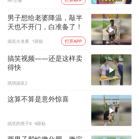
Air空修
打开APP
男子想给老婆降温，敲半
天也不开门，白准备了！
搞笑火龙果
1跟贴
打开APP
搞笑视频——还是这样卖
得快
琪琪搞笑2
这算不算是意外惊喜
搞笑的燕子8
4跟贴