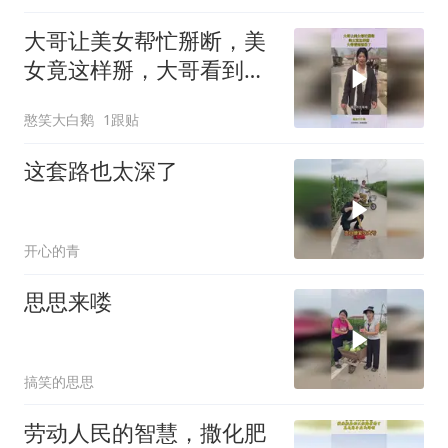
大哥让美女帮忙掰断，美
女竟这样掰，大哥看到惊
呆了
憨笑大白鹅
1跟贴
这套路也太深了
开心的青
思思来喽
搞笑的思思
劳动人民的智慧，撒化肥