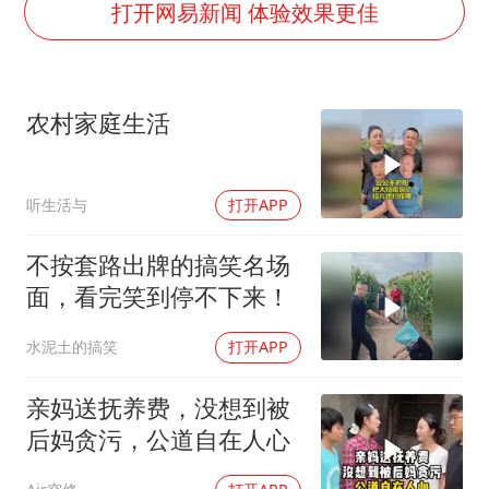
打开网易新闻 体验效果更佳
村民谈“梅姨”：叫的其实是“媒姨”
中国养老床位“三连降”
五粮液渠道价一箱上涨近百元
农村家庭生活
法国下周开始禁止未经同意的电话营销
奋进开新局 实干挑大梁
听生活与
打开APP
不按套路出牌的搞笑名场
面，看完笑到停不下来！
水泥土的搞笑
打开APP
亲妈送抚养费，没想到被
后妈贪污，公道自在人心