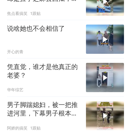
人别只顾眼前利益
焦点看搞笑
1跟贴
说啥她也不会相信了
开心的青
凭直觉，谁才是他真正的
老婆？
华年综艺
男子脚踹媳妇，被一把推
进河里，下幕男子根本爬
不出来
阿娇的搞笑
1跟贴