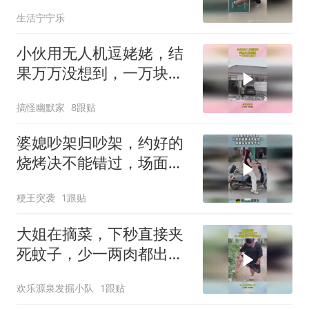
生活宁宁乐
小伙用无人机逗姥姥，结
果万万没想到，一万块打
水漂了！
搞怪幽默家
8跟贴
婆媳吵架归吵架，约好的
烧烤决不能错过，场面实
在是笑不活！
梗王突袭
1跟贴
大姐在摘菜，下秒直接夹
死蚊子，少一两肉都出不
来这效果
欢乐源泉发掘小队
1跟贴