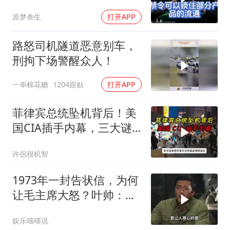
谎言
原梦叁生
打开APP
路怒司机隧道恶意别车，
刑拘下场警醒众人！
一串棉花糖
1204跟贴
打开APP
菲律宾总统坠机背后！美
国CIA插手内幕，三大谜
团至今未解？
许侶很机智
1973年一封告状信，为何
让毛主席大怒？叶帅：杀
一儆百！
娱乐喵喵说