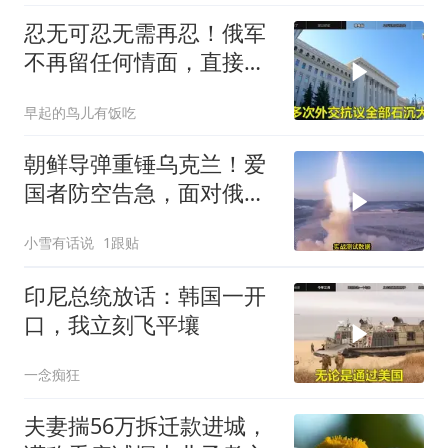
忍无可忍无需再忍！俄军
不再留任何情面，直接炸
平基辅美国军工厂
早起的鸟儿有饭吃
朝鲜导弹重锤乌克兰！爱
国者防空告急，面对俄朝
联手，泽连斯基到底有多
小雪有话说
1跟贴
绝望？
印尼总统放话：韩国一开
口，我立刻飞平壤
一念痴狂
夫妻揣56万拆迁款进城，