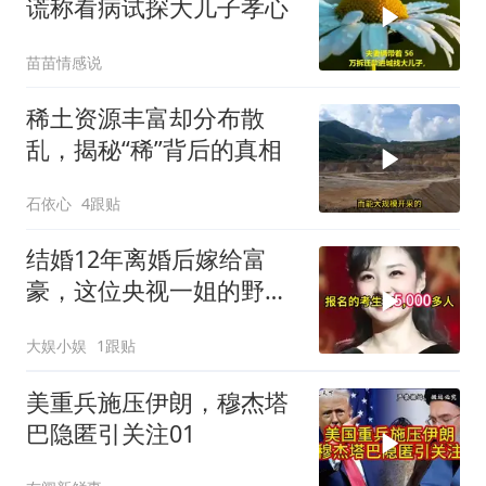
谎称看病试探大儿子孝心
苗苗情感说
稀土资源丰富却分布散
乱，揭秘“稀”背后的真相
石依心
4跟贴
结婚12年离婚后嫁给富
豪，这位央视一姐的野心
远不止表面风光
大娱小娱
1跟贴
美重兵施压伊朗，穆杰塔
巴隐匿引关注01