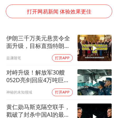
80后女柜员逆袭成4200亿银行副行长
“银行午休1.5小时”留个窗口行不行
打开网易新闻 体验效果更佳
如何把百年大党建设得更加坚强有力
曝张一鸣下死命令：不依赖AI蒸馏技术
伊朗三千万美元悬赏令全
余承东口误将24999元电脑报成2499
面升级，目标直指特朗普
你常吃的兰州拉面要改名了
全家
益谦随笔
打开APP
李嫣近照曝光
总书记关心百姓身边这些民生大事
对峙升级！解放军30艘
052D亮剑回应4万吨巨舰
挑衅
神秘的未知领域
打开APP
黄仁勋马斯克隔空联手，
戳破了封杀中国AI的最大