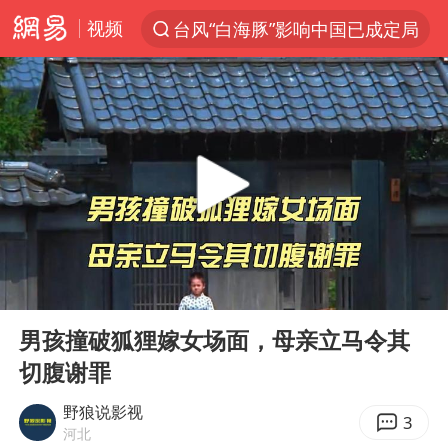
视频
台风“白海豚”影响中国已成定局
探寻“技能+”促就业创业新路
维持强台风级！白海豚直奔华东沿海
印度暴发金迪普拉病毒
41岁女子为鼓励女儿考上985研究生
24小时不关空调 电费反而更低？
美国退回1000亿美元关税
00:00
02:28
“事业单位招聘不是人情买卖”
Play
Ent
full
小伙靠AI减肥 45天瘦40斤进了ICU
男孩撞破狐狸嫁女场面，母亲立马令其
切腹谢罪
李亚鹏向地铁吐血女孩捐99999元
新华社权威快报|我国编制完成新版全月地质图
野狼说影视
3
河北