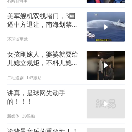
右阀新鲜事
美军舰机双线堵门，3国
逼中方退让，南海划禁
区，轰-6K已经挂弹
环球谈军武
女孩刚嫁人，婆婆就要给
儿媳立规矩，不料儿媳不
是好惹的！
二毛追剧
143跟贴
讲真，是球网先动手
的！！！
新媒体
39跟贴
论背景音乐的重要性！！