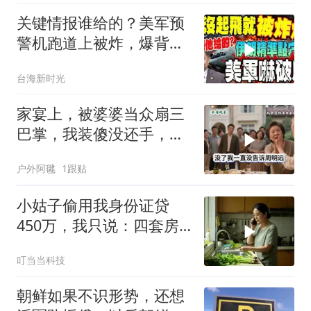
关键情报谁给的？美军预
警机跑道上被炸，爆背后
有“他”助攻
台海新时光
家宴上，被婆婆当众扇三
巴掌，我装傻没还手，悄
悄卖别墅搬家，8天后丈
户外阿毽
1跟贴
夫全家10人被新户主请出
家门
小姑子偷用我身份证贷
450万，我只说：四套房
三辆车全款
叮当当科技
朝鲜如果不识形势，还想