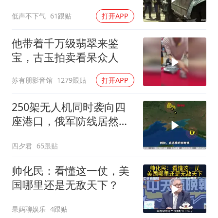
即将开
低声不下气
61跟贴
打开APP
他带着千万级翡翠来鉴
宝，古玉拍卖看呆众人
苏有朋影音馆
1279跟贴
打开APP
250架无人机同时袭向四
座港口，俄军防线居然彻
底瘫痪
四夕君
65跟贴
帅化民：看懂这一仗，美
国哪里还是无敌天下？
果妈聊娱乐
4跟贴