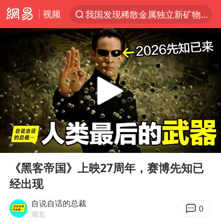
视频
我国发现稀散金属独立新矿物——乌斯河锗矿
台风“白海豚”登陆 各地各部门全力应对
部分银行上调存款利率
小沈阳加盟《披荆斩棘》
新疆生产建设兵团生态环境局原局长被查
朱一龙的鼻子怎么了
三预警齐发 11个省份有大到暴雨
00:00
27:36
国乒连续两站无缘冠军
Play
Ent
full
上海鼓励居家办公
《黑客帝国》上映27周年，赛博先知已
经出现
5万小车卖不动 微型代步车集体遇冷
4.2平卫生间补漏注胶花1.55万
自说自话的总裁
0
湖北