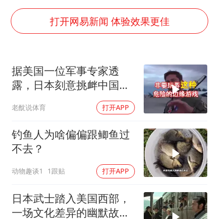
上海地铁4条线路全线停运
周星驰妈妈现身香港首映礼
打开网易新闻 体验效果更佳
湖北启动重大气象灾害三级应急响应
白海豚路径图
据美国一位军事专家透
56岁刘奕君跟13岁女儿合跳
露，日本刻意挑衅中国，
大疆错失宇树
是为了实现别的目标
老酖说体育
打开APP
“还不如不放假”
从科技创新看开局起步的时与势
钓鱼人为啥偏偏跟鲫鱼过
不去？
动物趣谈1
1跟贴
打开APP
日本武士踏入美国西部，
一场文化差异的幽默故事