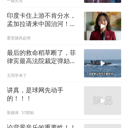
一窥究竟
印度卡住上游不肯分水，
孟加拉请来中国治河！一
条河如何改写南亚 ？
爱意随风起呀
最后的救命稻草断了，菲
律宾最高法院裁定弹劾合
法，萨拉出局
王同学来了
讲真，是球网先动手
的！！！
新媒体
57跟贴
论背景音乐的重要性！！