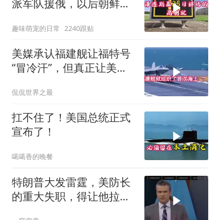
派军队援俄，以后朝鲜如
果有把柄被乌克兰
趣味萌宠的日常
2240跟贴
美媒承认福建舰让福特号
“冒冷汗”，但真正让美国
紧张的根本不是航母本身
侃侃世界之最
扛不住了！美国总统正式
宣布了！
噶噶香的晚餐
特朗普大发雷霆，美防长
的重大失职，得让他拉下
脸去求内塔尼亚胡