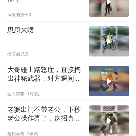
搞笑的燕子8
思思来喽
搞笑的思思
大哥碰上路怒症，直接掏
出神秘武器，对方瞬间腿
软了！
国民笑花
12跟贴
老婆出门不带老公，下秒
老公操作亮了，这招真是
太损了！
趣拍暴走
2跟贴