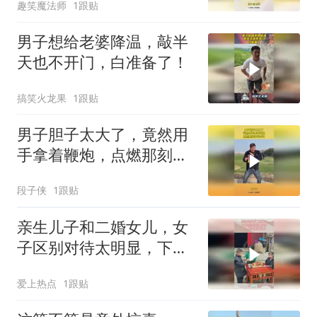
趣笑魔法师
1跟贴
男子想给老婆降温，敲半
天也不开门，白准备了！
搞笑火龙果
1跟贴
男子胆子太大了，竟然用
手拿着鞭炮，点燃那刻吓
出冷汗
段子侠
1跟贴
亲生儿子和二婚女儿，女
子区别对待太明显，下一
秒直接被打脸！
爱上热点
1跟贴