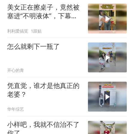
美女正在擦桌子，竟然被
塞进“不明液体”，下幕根
本不敢睁眼
利利爱搞笑
1跟贴
怎么就剩下一瓶了
开心的青
凭直觉，谁才是他真正的
老婆？
华年综艺
小样吧，我就不信治不了
你了