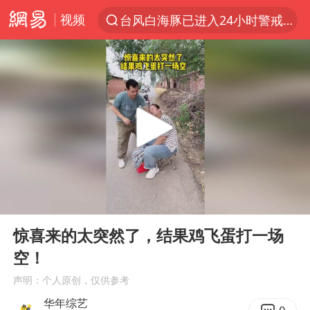
视频
台风白海豚已进入24小时警戒线
“电影+”如何激发千亿级消费新活力？
泉州市委书记张毅恭被查
秘鲁和墨西哥宣布恢复外交关系
沙特土耳其巴基斯坦签署共同防务协议
多地严查未成年飙车炸街
泰国校园枪击事件已致8死30余伤
00:00
00:17
中医教你一招提升气血
Play
Ent
full
上海：台风白海豚或将带来龙卷风
惊喜来的太突然了，结果鸡飞蛋打一场
空！
全球首个长时储能一体化产业园量产
声明：个人原创，仅供参考
四川宜宾市高县4.9级地震致1人死亡
华年综艺