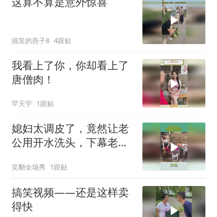
这算不算是意外惊喜
搞笑的燕子8
4跟贴
我看上了你，你却看上了
唐僧肉！
罕天宇
1跟贴
媳妇太调皮了，竟然让老
公用开水洗头，下幕老公
反应亮了
笑翻全场秀
1跟贴
搞笑视频——还是这样卖
得快