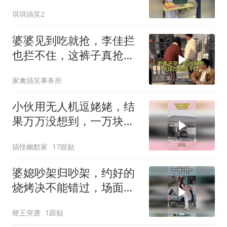
琪琪搞笑2
婆婆见到吃就抢，李佳拦
也拦不住，这裤子真抢
手！
家禽搞笑事务所
小伙用无人机逗姥姥，结
果万万没想到，一万块打
水漂了！
搞怪幽默家
17跟贴
婆媳吵架归吵架，约好的
烧烤决不能错过，场面实
在是笑不活！
梗王突袭
1跟贴