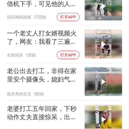
借机下手，可见他的人品
有多差！
搞笑梅姐姐姐
27跟贴
打开APP
一个老丈人打女婿视频火
了，网友：我看了三遍笑
死我了
全新搞笑
1跟贴
打开APP
老公出去打工，非得在家
里安个摄像头，媳妇气得
立马给它盖上！
面具男的生活
3跟贴
老婆打工五年回家，下秒
动作丈夫直接惊呆，出去
后直接拉黑