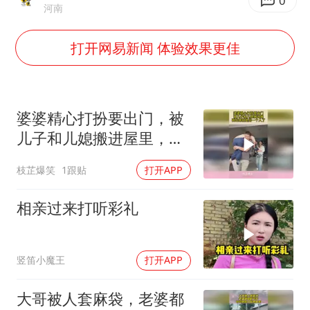
胜宏科技：股票交易异常波动
0
河南
老中医：立秋后养心是关键
打开网易新闻 体验效果更佳
未成年顶特警车烧胎被罚
我国外贸延续良好增长态势
东航：国内客票提前14天免费退改
婆婆精心打扮要出门，被
欧阳娜娜窦靖童好搭
儿子和儿媳搬进屋里，再
出来就是另一个人了
河南将重点打击十类新型黑恶犯罪
枝芷爆笑
1跟贴
打开APP
夯实基础开新局
相亲过来打听彩礼
竖笛小魔王
打开APP
大哥被人套麻袋，老婆都