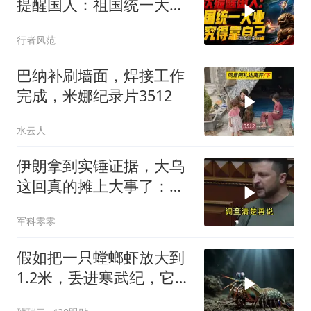
提醒国人：祖国统一大
业，终究得靠自己！
行者风范
巴纳补刷墙面，焊接工作
完成，米娜纪录片3512
水云人
伊朗拿到实锤证据，大乌
这回真的摊上大事了：私
下致电求和
军科零零
假如把一只螳螂虾放大到
1.2米，丢进寒武纪，它能
战胜当代霸主吗