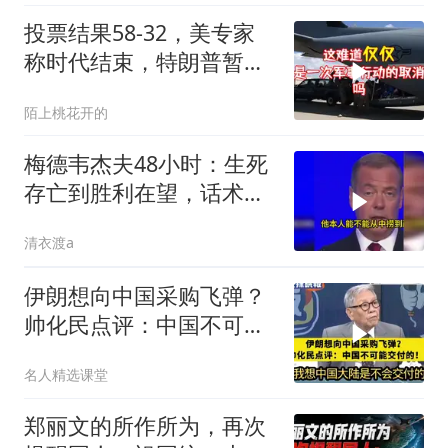
投票结果58-32，美专家
称时代结束，特朗普暂不
攻伊朗
陌上桃花开的
梅德韦杰夫48小时：生死
存亡到胜利在望，话术变
现实不变
清衣渡a
伊朗想向中国采购飞弹？
帅化民点评：中国不可能
交付！
名人精选课堂
郑丽文的所作所为，再次