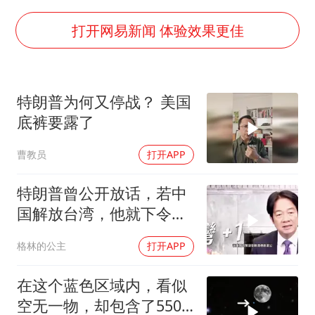
酒店回应车内过夜被收150元
牛津大学一纸声明甩不了锅
打开网易新闻 体验效果更佳
海鲜忘车里4天打开门满车都是蛆
儿子陪躺平老爹体验外卖员火了
特朗普为何又停战？ 美国
香港宏福苑火灾或由烟头引起
底裤要露了
西贝创始人贾国龙押注鲜羊赛道
曹教员
打开APP
几元成本 千万市值蒸发
人民的健康、体质、幸福一脉相承
特朗普曾公开放话，若中
国解放台湾，他就下令轰
炸北京
格林的公主
打开APP
在这个蓝色区域内，看似
空无一物，却包含了5500