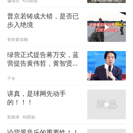
璩瑞云
420跟贴
普京若铸成大错，是否已
步入绝境
拿铁要加糖
绿营正式提告蒋万安，蓝
营提告黄伟哲，黄智贤不
装了？
于令
讲真，是球网先动手
的！！！
新媒体
40跟贴
论背景音乐的重要性！！