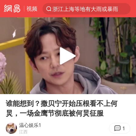
视频
浙江上海等地有大雨或暴雨
解锁各地夏日限定体验
河南潜逃10日重大刑案嫌疑人落网
西湖突现狂风暴雨 游客瞬间被浇透
马克·艾伦退出斯诺克中国公开赛
金饰克价一夜涨回1300元
新疆景区自驾服务费改为按车收费
00:00
04:23
永和豆浆创始人林炳生去世
Play
Ent
full
视频丨中国东方电气集团原党组副书记、董事宋致远被查
谁能想到？撒贝宁开始压根看不上何
炅，一场金鹰节彻底被何炅征服
白海豚将正面袭击贯穿浙江
浙江台州《告全体市民书》
温心娱乐1
1
江西