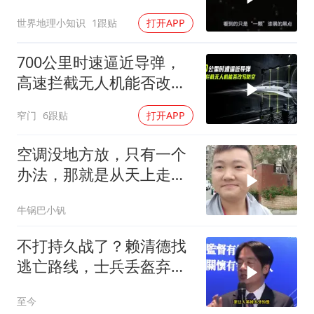
个星系！
世界地理小知识
1跟贴
打开APP
700公里时速逼近导弹，
高速拦截无人机能否改写
防空
窄门
6跟贴
打开APP
空调没地方放，只有一个
办法，那就是从天上走，
老师傅一招拿下
牛锅巴小钒
不打持久战了？赖清德找
逃亡路线，士兵丢盔弃
甲，解放军对其更名
至今