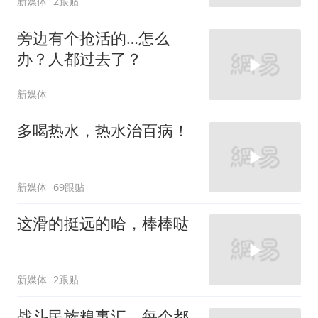
新媒体
2跟贴
旁边有个抢活的…怎么
办？人都过去了？
新媒体
多喝热水，热水治百病！
新媒体
69跟贴
这滑的挺远的哈，棒棒哒
新媒体
2跟贴
战斗民族糗事汇，每个都