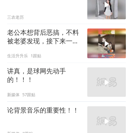
三农老历
老公本想背后恶搞，不料
被老婆发现，接下来一幕
太尴尬！
生活升升乐
1跟贴
讲真，是球网先动手
的！！！
新媒体
57跟贴
论背景音乐的重要性！！