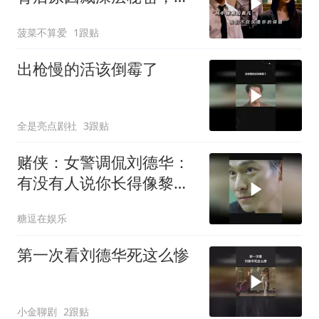
相令人反思
菠菜不算爱
1跟贴
出枪慢的活该倒霉了
全是亮点剧社
3跟贴
赌侠：女警调侃刘德华：
有没有人说你长得像黎
明，这段笑喷了
糖逗在娱乐
第一次看刘德华死这么惨
小金聊剧
2跟贴