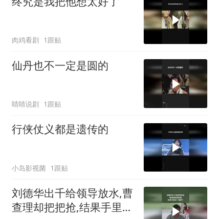
终究是我把他想太好了
肉鸡看剧
1跟贴
仙丹也不一定是圆的
睛睛说剧
1跟贴
行侠仗义都是遗传的
小岛影视菌
1跟贴
刘德华出千给领导放水,曹
查理却把把抢,结果手里没