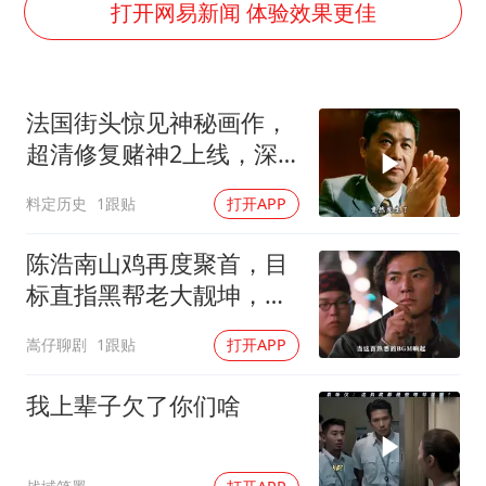
打开网易新闻 体验效果更佳
村民谈“梅姨”：叫的其实是“媒姨”
中国养老床位“三连降”
五粮液渠道价一箱上涨近百元
法国街头惊见神秘画作，
法国下周开始禁止未经同意的电话营销
超清修复赌神2上线，深
度解读经典剧情
贵州轮胎子公司获美国退税8136万
料定历史
1跟贴
打开APP
郑国霖回应去景区上班被保安拦下
陈浩南山鸡再度聚首，目
奋进开新局 实干挑大梁
标直指黑帮老大靓坤，一
场恶战即将打响
嵩仔聊剧
1跟贴
打开APP
我上辈子欠了你们啥