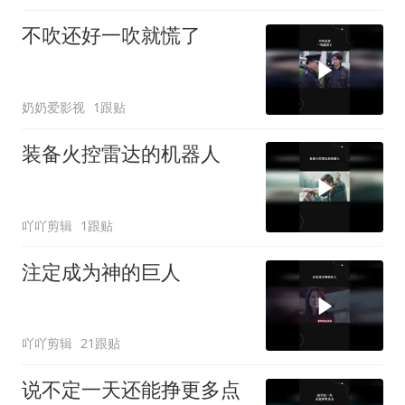
不吹还好一吹就慌了
奶奶爱影视
1跟贴
装备火控雷达的机器人
吖吖剪辑
1跟贴
注定成为神的巨人
吖吖剪辑
21跟贴
说不定一天还能挣更多点