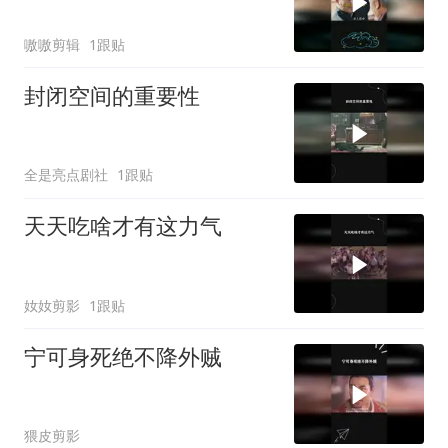
嗷嗷剪辑
1跟贴
封闭空间的重要性
全是亮点剧社
1跟贴
天天吃啥才有这力气
奻奻剪影
1跟贴
宁可身死绝不降外贼
猥皮剪影