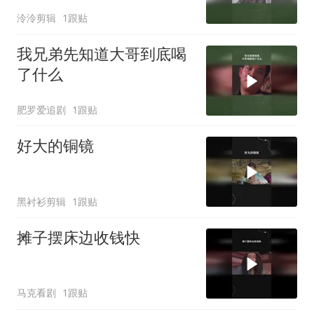
一张牌了
泠泠剪辑
1跟贴
我兄弟先知道大哥到底喝
了什么
肥罗爱追剧
1跟贴
好大的铜镜
黑衬衫剪辑
1跟贴
摊子摆床边收钱快
马克看剧
1跟贴