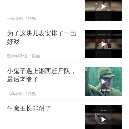
一夜追剧
1跟贴
为了这块儿表安排了一出
好戏
黑衬衫剪辑
1跟贴
小鬼子遇上湘西赶尸队，
最后老惨了
飞鸟潜影
1跟贴
牛魔王长能耐了