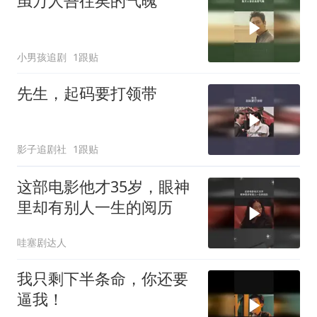
虽万人吾往矣的气魄
小男孩追剧
1跟贴
先生，起码要打领带
影子追剧社
1跟贴
这部电影他才35岁，眼神
里却有别人一生的阅历
哇塞剧达人
我只剩下半条命，你还要
逼我！