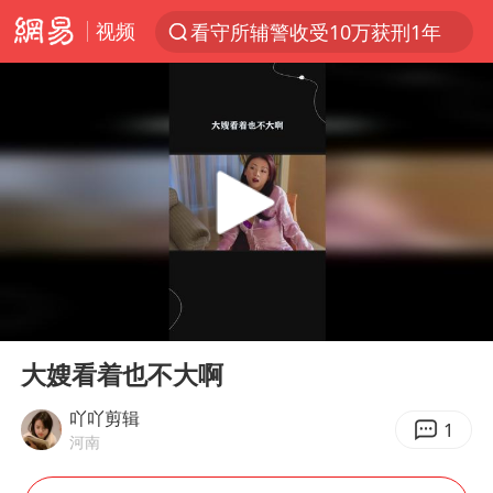
看守所辅警收受10万获刑1年
视频
以“新”破局 首发经济点亮城市消费活力
中方回应是否在太平洋海底开采稀土
陈熠叫医疗暂停被驳回 带伤遭逆转
佛得角门将亮相智利俱乐部主场
27岁女子成组织卖淫集团主犯被通缉
深圳地面沉降致车辆损坏系谣言
宇树科技发行价格150.80元/股
00:00
00:33
Play
Ent
泰国一女公务员妆容引争议 本人回应
full
大嫂看着也不大啊
把党建设得更加坚强有力
吖吖剪辑
1
41岁女子为鼓励女儿考上985研究生
河南
宇树科技王兴兴身家有望超200亿元