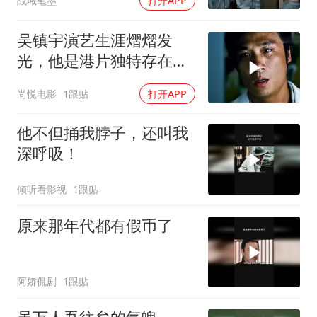
战域笔墨
打开APP
吴镇宇演艺生涯熠熠发
光，他是港片独特存在，
为港片而生名副其实
尚悦电影
1跟贴
打开APP
他不但捅我脖子，还叫我
深呼吸！
倾听看影视
1跟贴
原来那年代都有假币了
阿娇侃剧
1跟贴