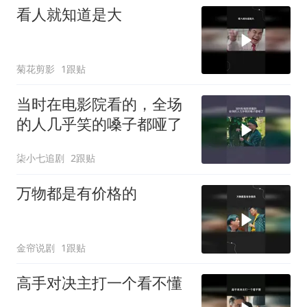
看人就知道是大
菊花剪影
1跟贴
当时在电影院看的，全场
的人几乎笑的嗓子都哑了
柒小七追剧
2跟贴
万物都是有价格的
金帘说剧
1跟贴
高手对决主打一个看不懂