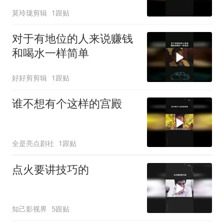
莫玲珑剪辑
1跟贴
对于有地位的人来说赚钱
和喝水一样简单
好好剪剪辑
1跟贴
谁不想有个这样的宫殿
全是亮点剧社
1跟贴
点火要讲技巧的
知己影视界
5跟贴