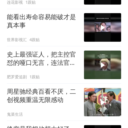
连花影视
1跟贴
能看出寿命容易能破才是
真本事
世界影视汇
4跟贴
史上最强证人，把主控官
怼的哑口无言，连法官都
惊呆了
肥罗爱追剧
1跟贴
周星驰经典百看不厌，二
创视频重温无限感动
鬼菜生活