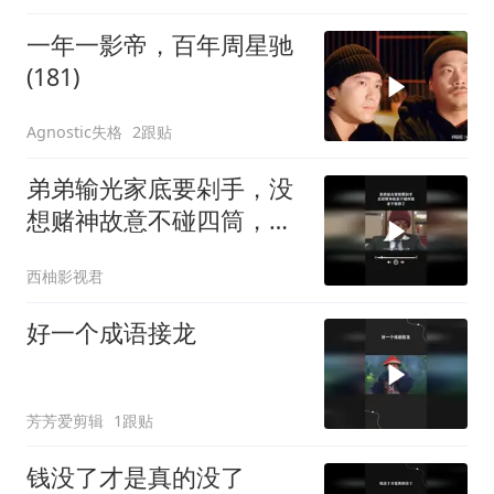
一年一影帝，百年周星驰
(181)
Agnostic失格
2跟贴
弟弟输光家底要剁手，没
想赌神故意不碰四筒，老
千输惨了
西柚影视君
好一个成语接龙
芳芳爱剪辑
1跟贴
钱没了才是真的没了