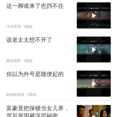
这一脚谁来了也挡不住
泠泠剪辑
1跟贴
该老太太想不开了
菊花剪影
1跟贴
你以为外号是随便起的
奶桃影视君
1跟贴
富豪竟把保镖当女儿养，
背后原因藏深层秘密，真