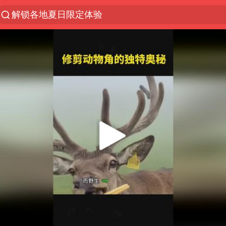
男童模仿奥特曼从高处跳下致骨折
富婆带资进组给自己硬加60多场吻戏
黄金创今年来最大单周涨幅
名创优品一次性内裤 颜面尽失
视频丨中国东方电气集团原党组副书记、董事宋致远
金饰克价一夜涨回1300元
梁家辉：到内地拍戏不是北上是回归
白海豚将正面袭击贯穿浙江
酒店回应车内过夜被收150元
牛津大学一纸声明甩不了锅
网传《披荆斩棘2026》名单