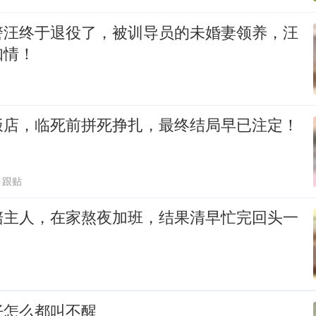
警汪终于退役了，被训导员的未婚妻领养，汪
知情！
饭店，临死前拼死挣扎，最终结局早已注定！
1跟贴
陪主人，在家熬夜加班，结果清早忙完回头一
仔怎么都叫不醒