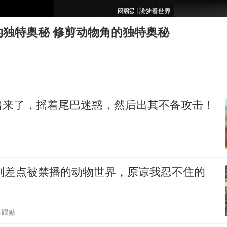
女主硬加吻戏短剧已下架
“六爷”挂一颗出场
的独特奥秘 修剪动物角的独特奥秘
香港宏福苑火灾或由烟头引起
浙江台州《告全体市民书》
《给阿嬷的情书》售后来了
人民的健康、体质、幸福一脉相承
出来了，摇着尾巴迷惑，然后出其不备攻击！
笑到差点被禁播的动物世界，原谅我忍不住的
1跟贴