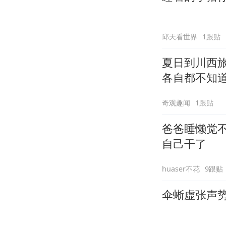
邱天看世界
1跟贴
夏日到川西
各自都不知
奇观趣闻
1跟贴
爸爸睡懒觉
自己干了
huaser不花
9跟贴
伞蜥虚张声