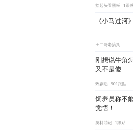
抬起头看黑板
1跟
《小马过河》
王二哥老搞笑
刚想说牛角
又不是傻
热剧迷
301跟贴
饲养员称不
觉悟！
笑料萌记
1跟贴