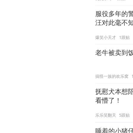
服役多年的
汪对此毫不
爆笑小天才
1跟贴
老牛被卖到
搞怪一族的欢乐窝
抚慰犬本想
看懵了！
乐乐笑翻天
5跟贴
睡着的小猪