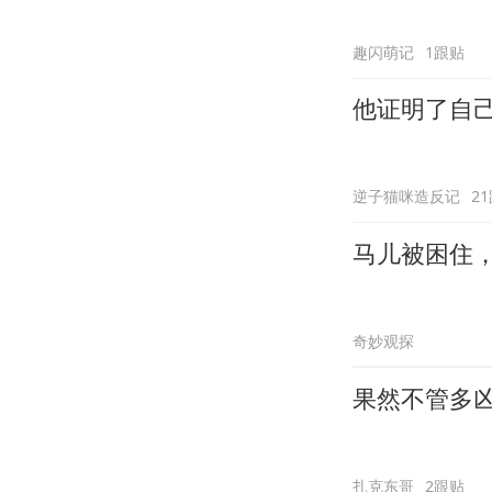
趣闪萌记
1跟贴
他证明了自
逆子猫咪造反记
2
马儿被困住
奇妙观探
果然不管多
扎克东哥
2跟贴