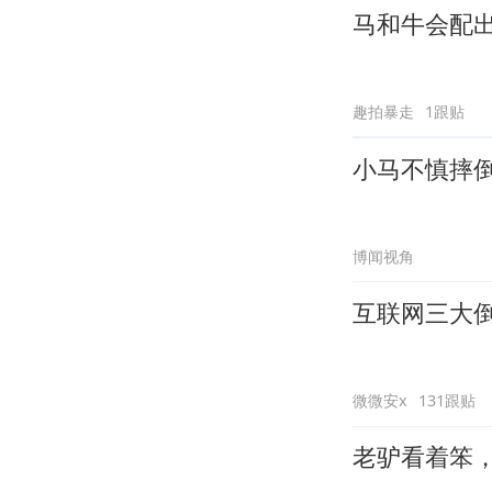
马和牛会配
趣拍暴走
1跟贴
小马不慎摔
博闻视角
互联网三大
微微安x
131跟贴
老驴看着笨