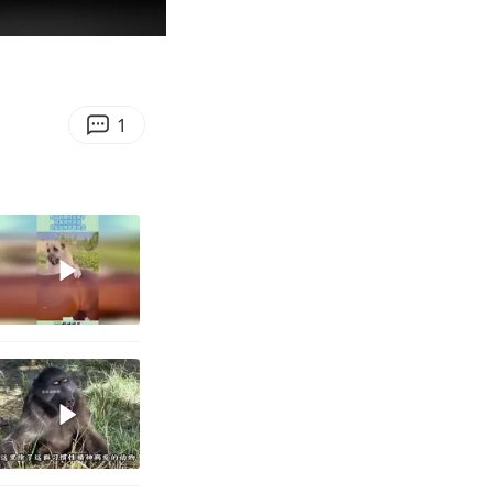
00:58
Enter
fullscreen
1