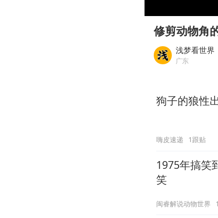
00:00
Play
修剪动物角
浅梦看世界
广东
狗子的狼性
嗨皮速递
1跟贴
1975年搞
笑
闽睿解说动物世界