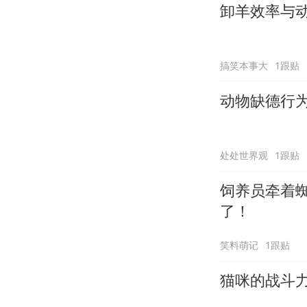
卸羊效率与
搞笑本事大
1跟贴
动物缺德行
处处世界观
1跟贴
饲养员牵着
了！
笑料萌记
1跟贴
猫咪的战斗