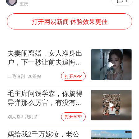
谢霆锋演唱会隔空祝王菲生日快乐
1
重庆
WTT横滨冠军赛女单四强国乒占三席
打开网易新闻 体验效果更佳
浙江省发出今年第2号指挥长令
辽宁省深化扫黑除恶专项斗争
一周大涨超7% 金价为何突然上涨
夫妻闹离婚，女人净身出
央视新主播李秋莹孙亚鹏亮相
户，下一秒让前夫追悔莫
及！
构建更高水平的全民健身公共服务体系
二毛追剧
20跟贴
打开APP
毛主席问钱学森，你搞得
导弹那么厉害，有没有办
法对付它？
别人都叫我阿腈
打开APP
妈给我2千万嫁妆，老公