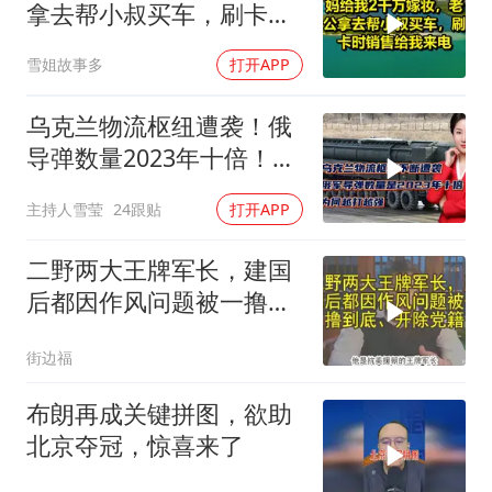
拿去帮小叔买车，刷卡时
销售给我来电！
雪姐故事多
打开APP
乌克兰物流枢纽遭袭！俄
导弹数量2023年十倍！为
何越打越强？
主持人雪莹
24跟贴
打开APP
二野两大王牌军长，建国
后都因作风问题被一撸到
底、开除党籍
街边福
布朗再成关键拼图，欲助
北京夺冠，惊喜来了