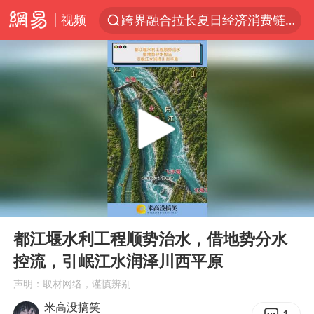
视频
跨界融合拉长夏日经济消费链条
“白海豚”逼近浙闽沿海
“伊斯兰版北约”出现
外国游客的“中国游三件套”火了
上海大部迎大暴雨
以军士兵把枪口对准中国记者
白海豚在海上打了个结
00:00
03:05
2026年7月份居民消费价格同比上涨0.5%
Play
Ent
full
方桃子代言广告视频已下架
都江堰水利工程顺势治水，借地势分水
控流，引岷江水润泽川西平原
浙江海域将现5到8米巨浪到狂浪
声明：取材网络，谨慎辨别
河南警方公开征集黑恶犯罪线索
米高没搞笑