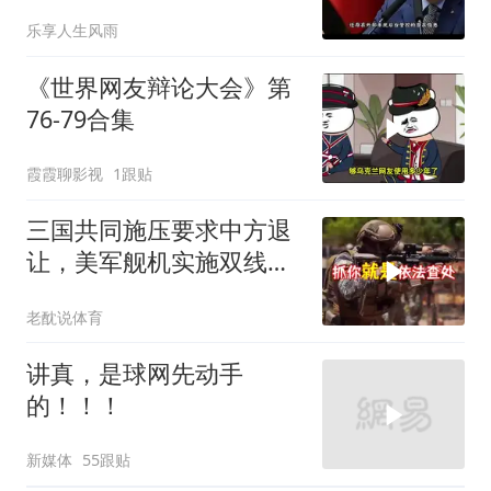
乐享人生风雨
《世界网友辩论大会》第
76-79合集
霞霞聊影视
1跟贴
三国共同施压要求中方退
让，美军舰机实施双线抵
近，南海被划为禁区，
老酖说体育
轰-6K已挂弹
讲真，是球网先动手
的！！！
新媒体
55跟贴