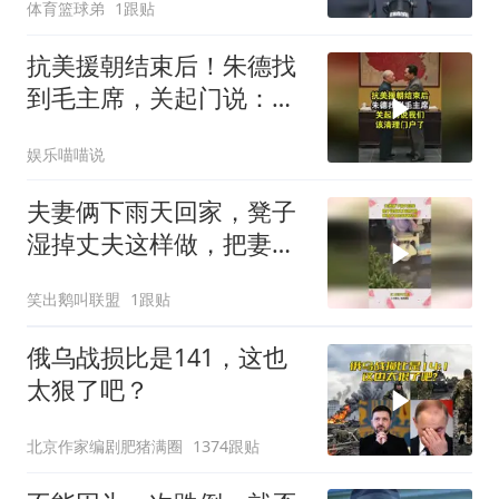
体育篮球弟
1跟贴
抗美援朝结束后！朱德找
到毛主席，关起门说：我
们该清理门户了
娱乐喵喵说
夫妻俩下雨天回家，凳子
湿掉丈夫这样做，把妻子
爱的淋漓尽致！
笑出鹅叫联盟
1跟贴
俄乌战损比是141，这也
太狠了吧？
北京作家编剧肥猪满圈
1374跟贴