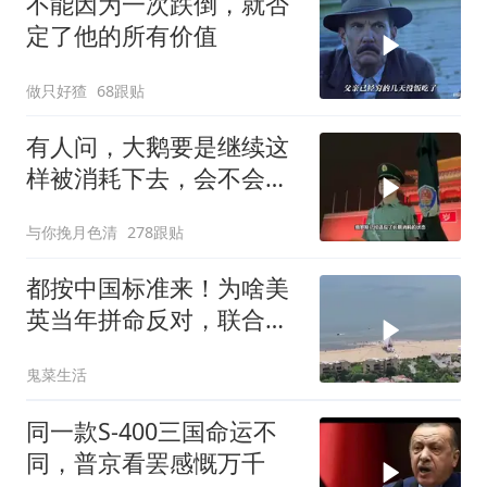
不能因为一次跌倒，就否
定了他的所有价值
做只好猹
68跟贴
有人问，大鹅要是继续这
样被消耗下去，会不会灭
亡？
与你挽月色清
278跟贴
都按中国标准来！为啥美
英当年拼命反对，联合国
反而全盘接受？
鬼菜生活
同一款S-400三国命运不
同，普京看罢感慨万千