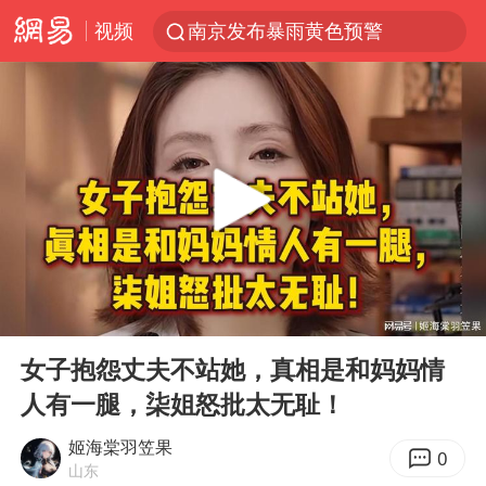
视频
南京发布暴雨黄色预警
上海：5号线16号线浦江线全线停运
白海豚逼近浙闽沿海
国足U17与阿森纳决赛取消 并列冠军
王艺迪2-4不敌张本美和止步4强
刘畊宏加盟《披荆斩棘》
白海豚5次眼壁置换
00:00
25:20
王艺迪无缘横滨赛决赛
Play
Ent
full
杭州部分地铁高架段临时停运
女子抱怨丈夫不站她，真相是和妈妈情
人有一腿，柒姐怒批太无耻！
2025年小学教师减少13.19万
白海豚或提早3小时登陆
姬海棠羽笠果
0
山东