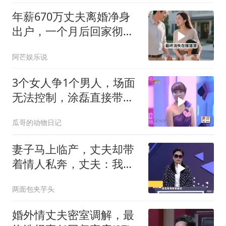
年薪670万丈夫离婚净身
出户，一个月后回家彻底
愣住
阿芒娱乐说
3个女人争1个男人，场面
无法控制，涂磊直接带着
评委离场罢录！
瓜哥的动物日记
妻子马上临产，丈夫却带
着情人私奔，丈夫：我是
被逼的
两面包夹芋头
婚外情丈夫密室调解，最