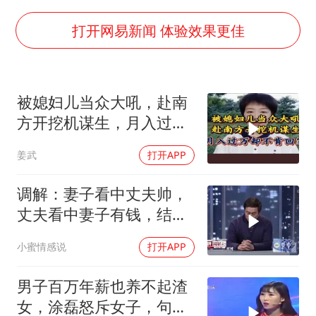
上海大部迎大暴雨
《龙餐馆》 冲奖
打开网易新闻 体验效果更佳
武契奇会见泽连斯基有何意图
“伊斯兰版北约”出现
被媳妇儿当众大吼，赴南
以军士兵把枪口对准中国记者
方开挖机谋生，月入过万
构建更高水平的全民健身公共服务体系
却不肯回家
姜武
打开APP
调解：妻子看中丈夫帅，
丈夫看中妻子有钱，结婚
后妻子直呼上当
小蜜情感说
打开APP
男子百万年薪也养不起渣
女，涂磊怒斥女子，句句