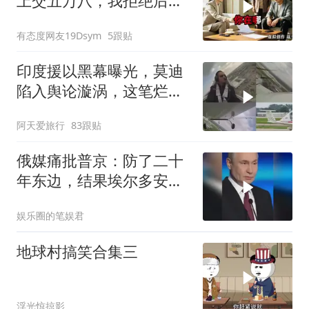
上交五万八，我拒绝后她
换了门锁，12天后我决意
有态度网友19Dsym
5跟贴
离婚
印度援以黑幕曝光，莫迪
陷入舆论漩涡，这笔烂账
如何收场
阿天爱旅行
83跟贴
俄媒痛批普京：防了二十
年东边，结果埃尔多安把
后院抄了
娱乐圈的笔娱君
地球村搞笑合集三
浮光惊掠影