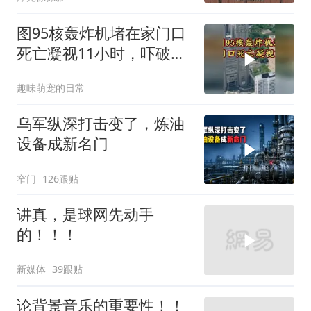
图95核轰炸机堵在家门口
死亡凝视11小时，吓破胆
的日本多绝望？
趣味萌宠的日常
乌军纵深打击变了，炼油
设备成新名门
窄门
126跟贴
讲真，是球网先动手
的！！！
新媒体
39跟贴
论背景音乐的重要性！！