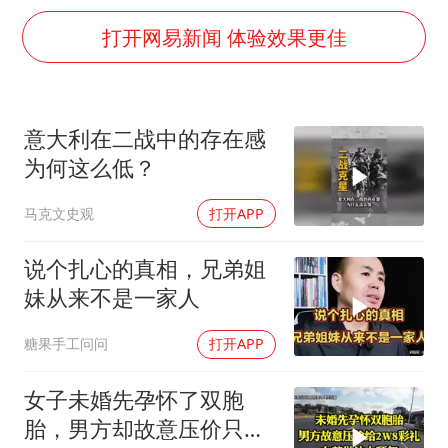
实探山东最热的“中国蔬菜之乡”
打开网易新闻 体验效果更佳
女子开一天一夜空调后二氧化碳中毒
船舶避风项目停工 多地全力防台风
奋进开新局 实干挑大梁
意大利在二战中的存在感
为何这么低？
马克文史观
打开APP
说个扎心的真相，兄弟姐
妹从来不是一家人
糖果手工问问
打开APP
女子未婚先孕怀了双胞
胎，男方却故意压价只给