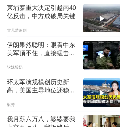
柬埔寨重大决定引越南40
亿反击，中方成破局关键
雪儿爱追剧
伊朗果然聪明：眼看中东
美军顶不住，直接猛击要
害，特朗普怂了
软妹酸奶
环太军演规模创历史新
高，美国主导地位还稳得
住吗
梁芳
我月薪六万八，婆婆要我