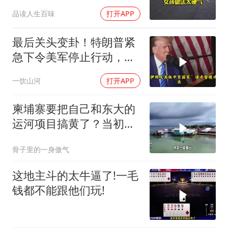
2万8彩礼
品读人生百味
打开APP
最后关头变卦！特朗普紧
急下令美军停止行动，他
认清了残酷的现实！
一饮山河
打开APP
柬埔寨要把自己和东大的
运河项目搞黄了？当初可
是吹得天花乱坠
骨子里的一身傲气
这地主斗的太牛逼了!一毛
钱都不能跟他们玩!