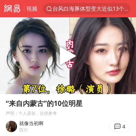
视频
台风白海豚体型变大近似13个浙江面积
1岁宝宝碰坏纸巾盒 宝妈被索赔924元
泸溪河：桃酥吃出金属牙冠视频不实
Meta被判支付5.67亿美元
台风白海豚逼近 暴雨大暴雨来袭
“空调24小时开着更省电”不实
公司“上四休三”但要降薪1000元
00:00
01:00
47岁妈妈突然产女 26岁女儿：很震惊
Play
Ent
full
OpenAI为免费用户升级GPT-5.6 Luna
“来自内蒙古”的10位明星
段绚竞因公牺牲 年仅44岁
声明：个人原创，仅供参考
就像当初啊
日本广岛民众举行游行反对政府行径
4
四川