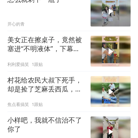
开心的青
美女正在擦桌子，竟然被
塞进“不明液体”，下幕根
本不敢睁眼
利利爱搞笑
1跟贴
村花给农民大叔下死手，
却是捡了芝麻丢西瓜，做
人别只顾眼前利益
焦点看搞笑
1跟贴
小样吧，我就不信治不了
你了