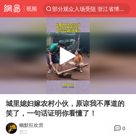
视频
部分观众入场受阻 浙江省博物馆致歉
以“新”破局 首发经济点亮城市消费活力
U17国足三战全胜
47岁妈妈突然产女 26岁女儿：很震惊
男子结婚8年发现3个女儿均非亲生
OpenAI为免费用户升级GPT-5.6 Luna
我国编制完成新版全月地质图
00:00
00:15
台风白海豚最新路径研判来了
Play
Ent
full
对话重庆地铁吐血女孩
城里媳妇嫁农村小伙，原谅我不厚道的
笑了，一句话证明你看懂了！
毛宁转发梯田音乐会视频海外网友赞叹
巡查组提问 工作人员偷用手机查答案
幽默狂欢营
0
浙江