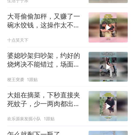
生活宁宁乐
大哥偷偷加秤，又赚了一
碗水饺钱，这操作太不地
道了！
十点笑天下
婆媳吵架归吵架，约好的
烧烤决不能错过，场面实
在是笑不活！
梗王突袭
1跟贴
大姐在摘菜，下秒直接夹
死蚊子，少一两肉都出不
来这效果
欢乐源泉发掘小队
1跟贴
怎么就剩下一瓶了