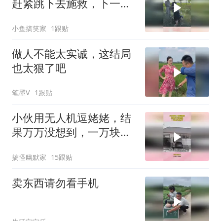
赶紧跳下去施救，下一幕
太感人了
小鱼搞笑家
1跟贴
做人不能太实诚，这结局
也太狠了吧
笔墨V
1跟贴
小伙用无人机逗姥姥，结
果万万没想到，一万块打
水漂了！
搞怪幽默家
15跟贴
卖东西请勿看手机