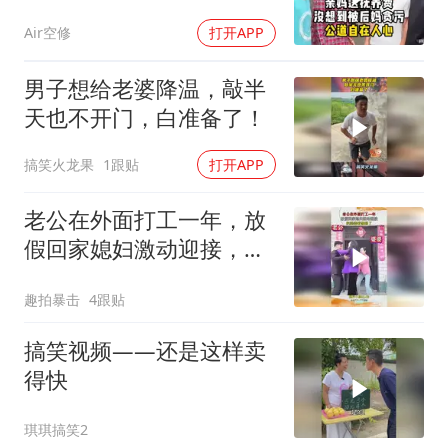
Air空修
打开APP
男子想给老婆降温，敲半
天也不开门，白准备了！
搞笑火龙果
1跟贴
打开APP
老公在外面打工一年，放
假回家媳妇激动迎接，把
婆婆看傻眼了！
趣拍暴击
4跟贴
搞笑视频——还是这样卖
得快
琪琪搞笑2