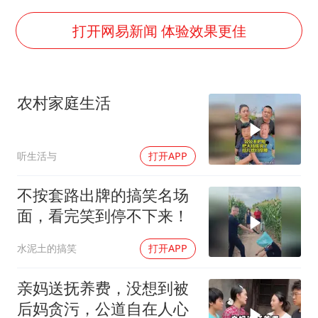
代人信访被判寻衅滋事案被告人获国赔
现代版摸金校尉落网查获400多枚古币
打开网易新闻 体验效果更佳
消费新图景｜多举措提升消费体验 释放夏日经济活力
国家气候中心：8月将有4轮高温过程，部分地区可达40℃～45℃
农村家庭生活
泰国一女公务员妆容引争议 本人回应
宇树科技发行价格150.80元/股
听生活与
打开APP
把党建设得更加坚强有力
奋进开新局 实干挑大梁
不按套路出牌的搞笑名场
面，看完笑到停不下来！
水泥土的搞笑
打开APP
亲妈送抚养费，没想到被
后妈贪污，公道自在人心