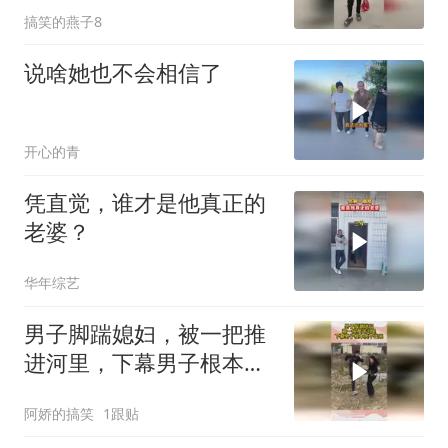
搞笑的燕子8
说啥她也不会相信了
开心的青
凭直觉，谁才是他真正的
老婆？
华年综艺
男子脚踹媳妇，被一把推
进河里，下幕男子根本爬
不出来
阿娇的搞笑
1跟贴