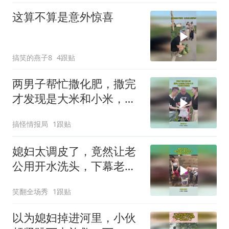
这算不算是意外惊喜
搞笑的燕子8
4跟贴
两男子帮忙撒化肥，撒完
才发现是大米和小米，下
幕根本没眼看
搞怪情报局
1跟贴
媳妇太调皮了，竟然让老
公用开水洗头，下幕老公
反应亮了
笑翻全场秀
1跟贴
以为媳妇掉进河里，小伙